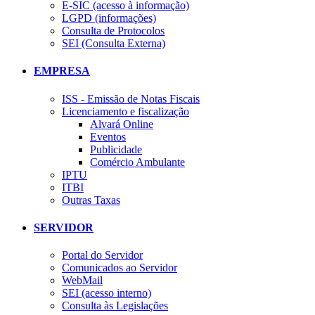
E-SIC (acesso à informação)
LGPD (informações)
Consulta de Protocolos
SEI (Consulta Externa)
EMPRESA
ISS - Emissão de Notas Fiscais
Licenciamento e fiscalização
Alvará Online
Eventos
Publicidade
Comércio Ambulante
IPTU
ITBI
Outras Taxas
SERVIDOR
Portal do Servidor
Comunicados ao Servidor
WebMail
SEI (acesso interno)
Consulta às Legislações