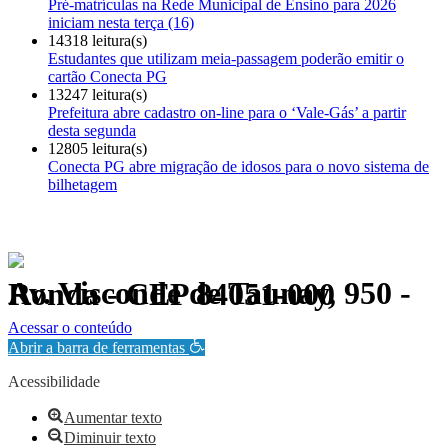
Pré-matrículas na Rede Municipal de Ensino para 2026
iniciam nesta terça (16)
14318 leitura(s)
Estudantes que utilizam meia-passagem poderão emitir o
cartão Conecta PG
13247 leitura(s)
Prefeitura abre cadastro on-line para o ‘Vale-Gás’ a partir
desta segunda
12805 leitura(s)
Conecta PG abre migração de idosos para o novo sistema de
bilhetagem
Av. Visconde de Taunay, 950 - Ronda - CEP 84051-000
Política de Privacidade.
Acessar o conteúdo
Abrir a barra de ferramentas
Acessibilidade
Aumentar texto
Diminuir texto