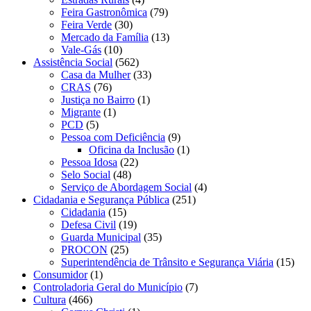
Feira Gastronômica
(79)
Feira Verde
(30)
Mercado da Família
(13)
Vale-Gás
(10)
Assistência Social
(562)
Casa da Mulher
(33)
CRAS
(76)
Justiça no Bairro
(1)
Migrante
(1)
PCD
(5)
Pessoa com Deficiência
(9)
Oficina da Inclusão
(1)
Pessoa Idosa
(22)
Selo Social
(48)
Serviço de Abordagem Social
(4)
Cidadania e Segurança Pública
(251)
Cidadania
(15)
Defesa Civil
(19)
Guarda Municipal
(35)
PROCON
(25)
Superintendência de Trânsito e Segurança Viária
(15)
Consumidor
(1)
Controladoria Geral do Município
(7)
Cultura
(466)