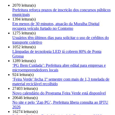
2070 leitura(s)
Prefeitura reforça prazos de inscrição dos concursos públicos
municipais
1394 leitura(s)
Em menos de 30 minutos, atuação da Muralha Digital
recupera veículo furtado no Contorno
1275 leitura(s)
Usuários têm últimos dias para solicitar o uso de créditos do
transporte coletivo
1052 leitura(s)
Lâmpadas de tecnologia LED já cobrem 80% de Ponta
Grossa
1289 leitura(s)
‘PG Bem Cuidada’: Prefeitura abre edital para empresas e
microempreendedores locais
924 leitura(s)
‘Feira Verde’ fecha 1º semestre com mais de 1,3 tonelada de
material reciclável recolhido
27403 leitura(s)
Novo calendário do Programa Feira Verde está disponível
20646 leitura(s)
No site e pelo ‘Zap PG’, Prefeitura libera consulta ao IPTU
2026
16274 leitura(s)