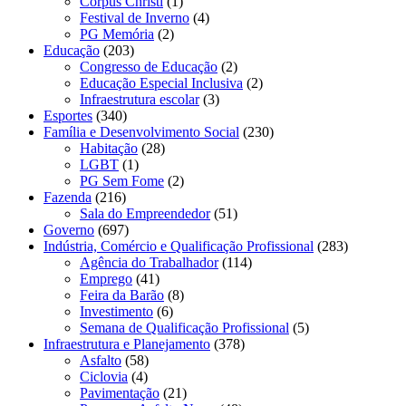
Corpus Christi
(1)
Festival de Inverno
(4)
PG Memória
(2)
Educação
(203)
Congresso de Educação
(2)
Educação Especial Inclusiva
(2)
Infraestrutura escolar
(3)
Esportes
(340)
Família e Desenvolvimento Social
(230)
Habitação
(28)
LGBT
(1)
PG Sem Fome
(2)
Fazenda
(216)
Sala do Empreendedor
(51)
Governo
(697)
Indústria, Comércio e Qualificação Profissional
(283)
Agência do Trabalhador
(114)
Emprego
(41)
Feira da Barão
(8)
Investimento
(6)
Semana de Qualificação Profissional
(5)
Infraestrutura e Planejamento
(378)
Asfalto
(58)
Ciclovia
(4)
Pavimentação
(21)