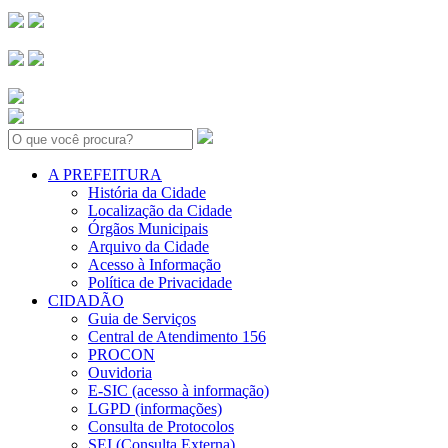
Search:
A PREFEITURA
História da Cidade
Localização da Cidade
Órgãos Municipais
Arquivo da Cidade
Acesso à Informação
Política de Privacidade
CIDADÃO
Guia de Serviços
Central de Atendimento 156
PROCON
Ouvidoria
E-SIC (acesso à informação)
LGPD (informações)
Consulta de Protocolos
SEI (Consulta Externa)