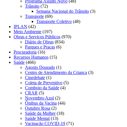
Programa Asfalto Novo
(48)
Trânsito
(72)
Semana Nacional do Trânsito
(3)
Transporte
(69)
Transporte Coletivo
(48)
IPLAN
(42)
Meio Ambiente
(197)
Obras e Serviços Públicos
(970)
Diário de Obras
(834)
Parques e Praças
(6)
Procuradoria
(16)
Recursos Humanos
(15)
Saúde
(466)
Agosto Dourado
(1)
Centro de Atendimento da Criança
(3)
Cinedebate
(1)
Coleta de Preventivo
(5)
Comboio da Saúde
(4)
CRAR
(5)
Novembro Azul
(2)
Ônibus da Vacina
(44)
Outubro Rosa
(2)
Saúde da Mulher
(18)
Saúde Mental
(13)
Vacinação COVID-19
(71)