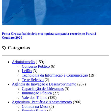
Ponta Grossa faz história e conquista campanha recorde no Paraná
Combate 2026
Categorias
Administração
(159)
Concurso Público
(6)
Leilão
(3)
Tecnologia da Informação e Comunicação
(19)
Teste Seletivo
(2)
Agência de Inovação e Desenvolvimento
(287)
Capacitação de Lideranças
(5)
Iluminação Pública
(27)
Vale dos Trilhos
(139)
Agricultura, Pecuária e Abastecimento
(266)
Comida na Mesa
(5)
Estradas Rurais
(4)