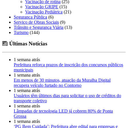
Vacinação de rotina
(25)
Vacinação GRIPE
(15)
Vacinação Pediátrica
(21)
Segurança Pública
(6)
Serviço de Obras Sociais
(9)
Trânsito e Segurança Viária
(13)
Turismo
(144)
Últimas Notícias
1 semana atrás
Prefeitura reforça prazos de inscrição dos concursos públicos
municipais
1 semana atrás
Em menos de 30 minutos, atuação da Muralha Digital
recupera veículo furtado no Contorno
1 semana atrás
Usuários têm últimos dias para solicitar o uso de créditos do
transporte coletivo
1 semana atrás
Lâmpadas de tecnologia LED já cobrem 80% de Ponta
Grossa
1 semana atrás
‘PG Bem Cuidada’: Prefeitura abre edital para empresas e