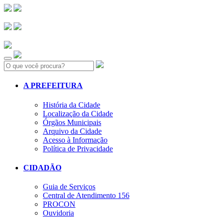
Search:
A PREFEITURA
História da Cidade
Localização da Cidade
Órgãos Municipais
Arquivo da Cidade
Acesso à Informação
Política de Privacidade
CIDADÃO
Guia de Serviços
Central de Atendimento 156
PROCON
Ouvidoria