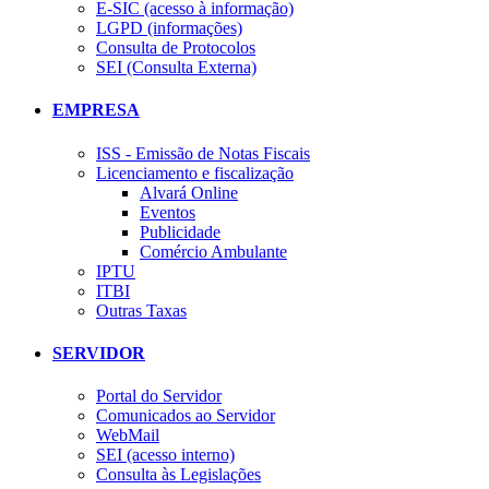
E-SIC (acesso à informação)
LGPD (informações)
Consulta de Protocolos
SEI (Consulta Externa)
EMPRESA
ISS - Emissão de Notas Fiscais
Licenciamento e fiscalização
Alvará Online
Eventos
Publicidade
Comércio Ambulante
IPTU
ITBI
Outras Taxas
SERVIDOR
Portal do Servidor
Comunicados ao Servidor
WebMail
SEI (acesso interno)
Consulta às Legislações