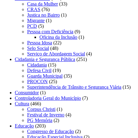
Casa da Mulher
(33)
CRAS
(76)
Justiça no Bairro
(1)
Migrante
(1)
PCD
(5)
Pessoa com Deficiência
(9)
Oficina da Inclusão
(1)
Pessoa Idosa
(22)
Selo Social
(48)
Serviço de Abordagem Social
(4)
Cidadania e Segurança Pública
(251)
Cidadania
(15)
Defesa Civil
(19)
Guarda Municipal
(35)
PROCON
(25)
Superintendência de Trânsito e Segurança Viária
(15)
Consumidor
(1)
Controladoria Geral do Município
(7)
Cultura
(466)
Corpus Christi
(1)
Festival de Inverno
(4)
PG Memória
(2)
Educação
(203)
Congresso de Educação
(2)
Educação Especial Inclusiva
(2)