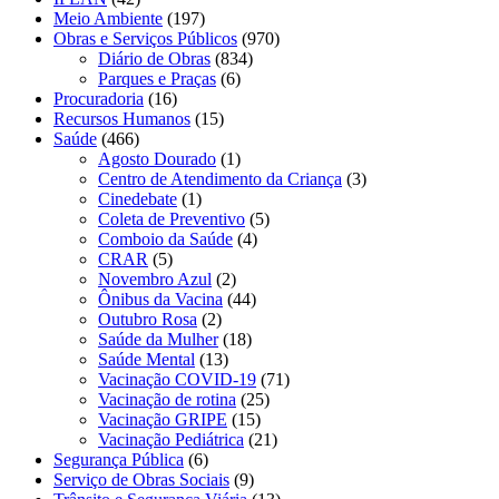
Meio Ambiente
(197)
Obras e Serviços Públicos
(970)
Diário de Obras
(834)
Parques e Praças
(6)
Procuradoria
(16)
Recursos Humanos
(15)
Saúde
(466)
Agosto Dourado
(1)
Centro de Atendimento da Criança
(3)
Cinedebate
(1)
Coleta de Preventivo
(5)
Comboio da Saúde
(4)
CRAR
(5)
Novembro Azul
(2)
Ônibus da Vacina
(44)
Outubro Rosa
(2)
Saúde da Mulher
(18)
Saúde Mental
(13)
Vacinação COVID-19
(71)
Vacinação de rotina
(25)
Vacinação GRIPE
(15)
Vacinação Pediátrica
(21)
Segurança Pública
(6)
Serviço de Obras Sociais
(9)