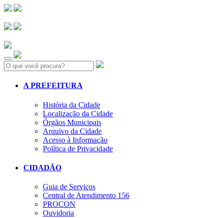
Search:
A PREFEITURA
História da Cidade
Localização da Cidade
Órgãos Municipais
Arquivo da Cidade
Acesso à Informação
Política de Privacidade
CIDADÃO
Guia de Serviços
Central de Atendimento 156
PROCON
Ouvidoria