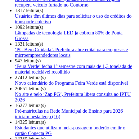
recupera veículo furtado no Contorno
1317 leitura(s)
Usuários têm últimos dias para solicitar o uso de créditos do
transporte coletivo
1092 leitura(s)
Lâmpadas de tecnologia LED já cobrem 80% de Ponta
Grossa
1331 leitura(s)
‘PG Bem Cuidada’: Prefeitura abre edital para empresas e
microempreendedores locais
947 leitura(s)
‘Feira Verde’ fecha 1º semestre com mais de 1,3 tonelada de
material reciclável recolhido
27412 leitura(s)
Novo calendário do Programa Feira Verde está disponível
20651 leitura(s)
No site e pelo ‘Zap PG’, Prefeitura libera consulta ao IPTU
2026
16277 leitura(s)
Pré-matrículas na Rede Municipal de Ensino para 2026
iniciam nesta terça (16)
14325 leitura(s)
Estudantes que utilizam meia-passagem poderão emitir o
cartão Conecta PG
13250 leitura(s)