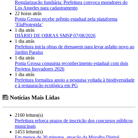
Regularização fundiária: Prefeitura convoca moradores do
Los Angeles para cadastramento
22 horas atrás
Ponta Grossa recebe prêmio estadual pela plataforma
‘ElaProtegida’
1 dia atrás
DIÁRIO DE OBRAS SMSP 07/08/2026
1 dia atrás
Prefeitura inicia obras de drenagem para levar asfalto novo ao
Jardim Paraíso
1 dia atrás
Ponta Grossa conquista reconhecimento estadual com dois
Projetos Inovadores 2026
1 dia atrás
Prefeitura formaliza apoio a pesquisa voltada à biodiversidade
e à restauração ecológica em PG
Notícias Mais Lidas
2160 leitura(s)
Prefeitura reforça prazos de inscrição dos concursos públicos
municipais
1453 leitura(s)
Em menos de 30 minutos, atuação da Muralha Digital