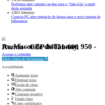
Prefeitura abre cadastro on-line para o ‘Vale-Gás’ a partir
desta segunda
12811 leitura(s)
Conecta PG abre migração de idosos para o novo sistema de
bilhetagem
Av. Visconde de Taunay, 950 - Ronda - CEP 84051-000
Política de Privacidade.
Acessar o conteúdo
Abrir a barra de ferramentas
Acessibilidade
Aumentar texto
Diminuir texto
Escala de cinza
Alto contraste
Contraste negativo
Fundo claro
Links sublinhados