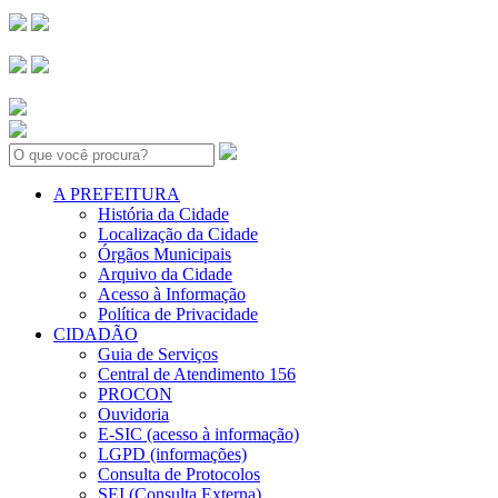
Search:
A PREFEITURA
História da Cidade
Localização da Cidade
Órgãos Municipais
Arquivo da Cidade
Acesso à Informação
Política de Privacidade
CIDADÃO
Guia de Serviços
Central de Atendimento 156
PROCON
Ouvidoria
E-SIC (acesso à informação)
LGPD (informações)
Consulta de Protocolos
SEI (Consulta Externa)