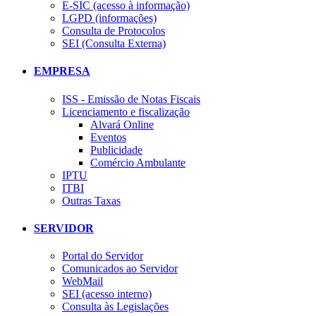
E-SIC (acesso à informação)
LGPD (informações)
Consulta de Protocolos
SEI (Consulta Externa)
EMPRESA
ISS - Emissão de Notas Fiscais
Licenciamento e fiscalização
Alvará Online
Eventos
Publicidade
Comércio Ambulante
IPTU
ITBI
Outras Taxas
SERVIDOR
Portal do Servidor
Comunicados ao Servidor
WebMail
SEI (acesso interno)
Consulta às Legislações