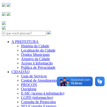
Search:
A PREFEITURA
História da Cidade
Localização da Cidade
Órgãos Municipais
Arquivo da Cidade
Acesso à Informação
Política de Privacidade
CIDADÃO
Guia de Serviços
Central de Atendimento 156
PROCON
Ouvidoria
E-SIC (acesso à informação)
LGPD (informações)
Consulta de Protocolos
SEI (Consulta Externa)