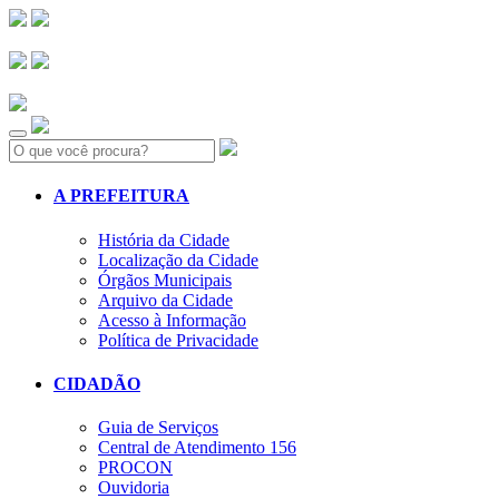
Search:
A PREFEITURA
História da Cidade
Localização da Cidade
Órgãos Municipais
Arquivo da Cidade
Acesso à Informação
Política de Privacidade
CIDADÃO
Guia de Serviços
Central de Atendimento 156
PROCON
Ouvidoria