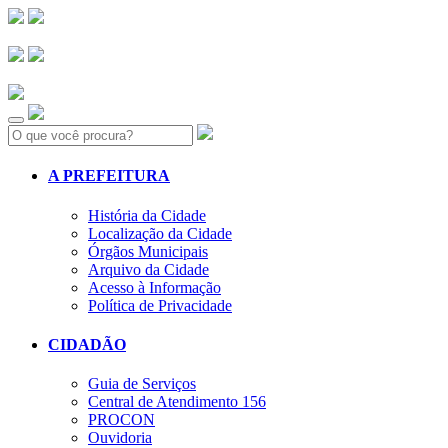
Search:
A PREFEITURA
História da Cidade
Localização da Cidade
Órgãos Municipais
Arquivo da Cidade
Acesso à Informação
Política de Privacidade
CIDADÃO
Guia de Serviços
Central de Atendimento 156
PROCON
Ouvidoria