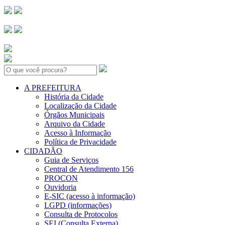
Search:
A PREFEITURA
História da Cidade
Localização da Cidade
Órgãos Municipais
Arquivo da Cidade
Acesso à Informação
Política de Privacidade
CIDADÃO
Guia de Serviços
Central de Atendimento 156
PROCON
Ouvidoria
E-SIC (acesso à informação)
LGPD (informações)
Consulta de Protocolos
SEI (Consulta Externa)