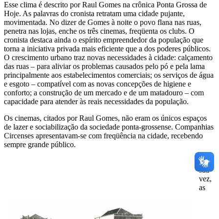
Esse clima é descrito por Raul Gomes na crônica Ponta Grossa de
Hoje. As palavras do cronista retratam uma cidade pujante,
movimentada. No dizer de Gomes à noite o povo flana nas ruas,
penetra nas lojas, enche os três cinemas, freqüenta os clubs. O
cronista destaca ainda o espírito empreendedor da população que
torna a iniciativa privada mais eficiente que a dos poderes públicos.
O crescimento urbano traz novas necessidades à cidade: calçamento
das ruas – para aliviar os problemas causados pelo pó e pela lama
principalmente aos estabelecimentos comerciais; os serviços de água
e esgoto – compatível com as novas concepções de higiene e
conforto; a construção de um mercado e de um matadouro – com
capacidade para atender às reais necessidades da população.
Os cinemas, citados por Raul Gomes, não eram os únicos espaços
de lazer e sociabilização da sociedade ponta-grossense. Companhias
Circenses apresentavam-se com freqüência na cidade, recebendo
sempre grande público.
Por
sua
vez,
as