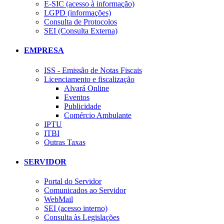
E-SIC (acesso à informação)
LGPD (informações)
Consulta de Protocolos
SEI (Consulta Externa)
EMPRESA
ISS - Emissão de Notas Fiscais
Licenciamento e fiscalização
Alvará Online
Eventos
Publicidade
Comércio Ambulante
IPTU
ITBI
Outras Taxas
SERVIDOR
Portal do Servidor
Comunicados ao Servidor
WebMail
SEI (acesso interno)
Consulta às Legislações