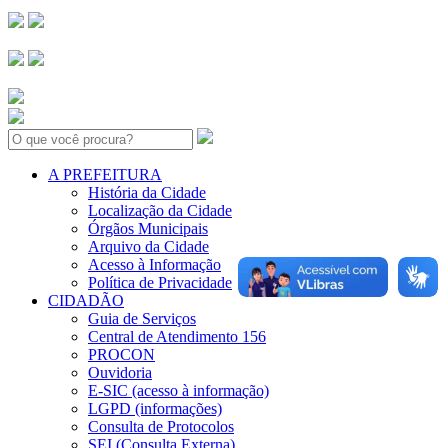
Search:
A PREFEITURA
História da Cidade
Localização da Cidade
Órgãos Municipais
Arquivo da Cidade
Acesso à Informação
Política de Privacidade
CIDADÃO
Guia de Serviços
Central de Atendimento 156
PROCON
Ouvidoria
E-SIC (acesso à informação)
LGPD (informações)
Consulta de Protocolos
SEI (Consulta Externa)