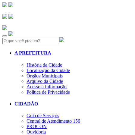
Search:
A PREFEITURA
História da Cidade
Localização da Cidade
Órgãos Municipais
Arquivo da Cidade
Acesso à Informação
Política de Privacidade
CIDADÃO
Guia de Serviços
Central de Atendimento 156
PROCON
Ouvidoria