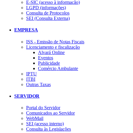
E-SIC (acesso à informação)
LGPD (informações)
Consulta de Protocolos
SEI (Consulta Externa)
EMPRESA
ISS - Emissão de Notas Fiscais
Licenciamento e fiscalização
Alvará Online
Eventos
Publicidade
Comércio Ambulante
IPTU
ITBI
Outras Taxas
SERVIDOR
Portal do Servidor
Comunicados ao Servidor
WebMail
SEI (acesso interno)
Consulta às Legislações