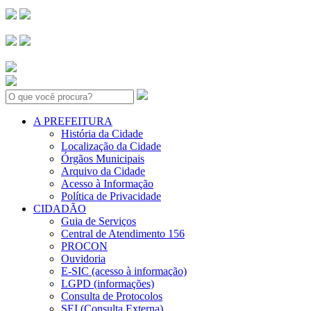
Search:
A PREFEITURA
História da Cidade
Localização da Cidade
Órgãos Municipais
Arquivo da Cidade
Acesso à Informação
Política de Privacidade
CIDADÃO
Guia de Serviços
Central de Atendimento 156
PROCON
Ouvidoria
E-SIC (acesso à informação)
LGPD (informações)
Consulta de Protocolos
SEI (Consulta Externa)