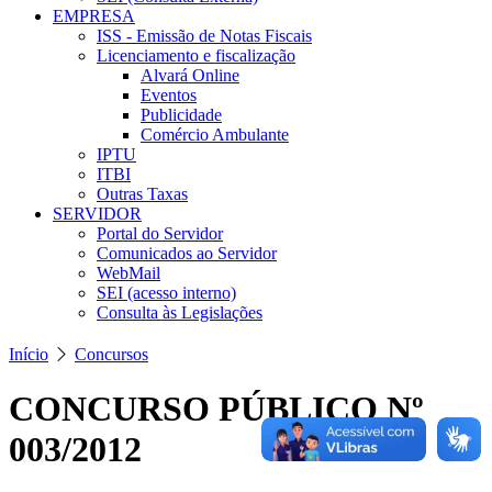
EMPRESA
ISS - Emissão de Notas Fiscais
Licenciamento e fiscalização
Alvará Online
Eventos
Publicidade
Comércio Ambulante
IPTU
ITBI
Outras Taxas
SERVIDOR
Portal do Servidor
Comunicados ao Servidor
WebMail
SEI (acesso interno)
Consulta às Legislações
Início
Concursos
CONCURSO PÚBLICO Nº
003/2012