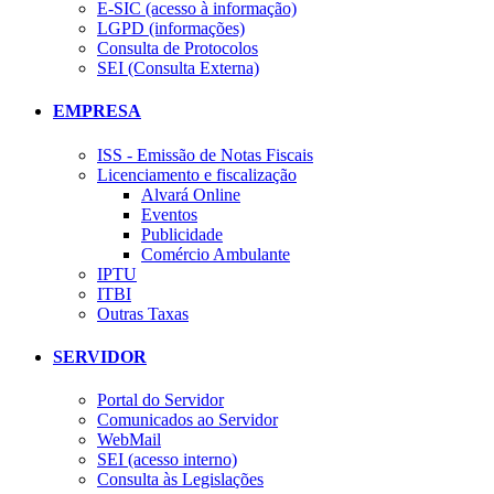
E-SIC (acesso à informação)
LGPD (informações)
Consulta de Protocolos
SEI (Consulta Externa)
EMPRESA
ISS - Emissão de Notas Fiscais
Licenciamento e fiscalização
Alvará Online
Eventos
Publicidade
Comércio Ambulante
IPTU
ITBI
Outras Taxas
SERVIDOR
Portal do Servidor
Comunicados ao Servidor
WebMail
SEI (acesso interno)
Consulta às Legislações