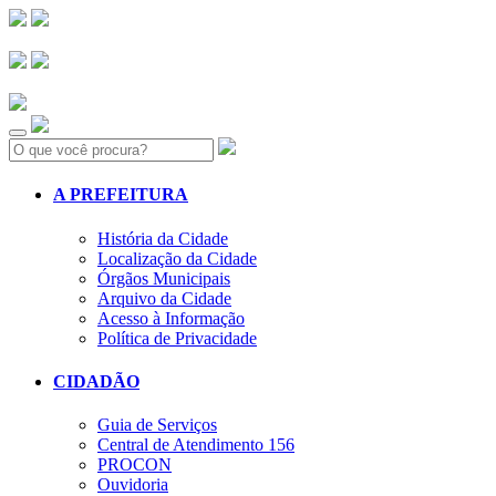
Search:
A PREFEITURA
História da Cidade
Localização da Cidade
Órgãos Municipais
Arquivo da Cidade
Acesso à Informação
Política de Privacidade
CIDADÃO
Guia de Serviços
Central de Atendimento 156
PROCON
Ouvidoria