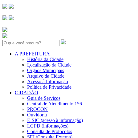
Search:
A PREFEITURA
História da Cidade
Localização da Cidade
Órgãos Municipais
Arquivo da Cidade
Acesso à Informação
Política de Privacidade
CIDADÃO
Guia de Serviços
Central de Atendimento 156
PROCON
Ouvidoria
E-SIC (acesso à informação)
LGPD (informações)
Consulta de Protocolos
SEI (Consulta Externa)