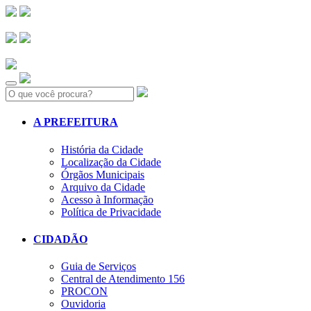
Search:
A PREFEITURA
História da Cidade
Localização da Cidade
Órgãos Municipais
Arquivo da Cidade
Acesso à Informação
Política de Privacidade
CIDADÃO
Guia de Serviços
Central de Atendimento 156
PROCON
Ouvidoria