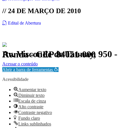
// 24 DE MARÇO DE 2010
Edital de Abertura
Av. Visconde de Taunay, 950 - Ronda - CEP 84051-000
Política de Privacidade.
Acessar o conteúdo
Abrir a barra de ferramentas
Acessibilidade
Aumentar texto
Diminuir texto
Escala de cinza
Alto contraste
Contraste negativo
Fundo claro
Links sublinhados