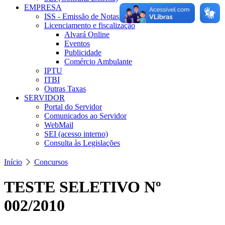
EMPRESA
ISS - Emissão de Notas Fiscais
Licenciamento e fiscalização
Alvará Online
Eventos
Publicidade
Comércio Ambulante
IPTU
ITBI
Outras Taxas
SERVIDOR
Portal do Servidor
Comunicados ao Servidor
WebMail
SEI (acesso interno)
Consulta às Legislações
Início
Concursos
TESTE SELETIVO Nº
002/2010