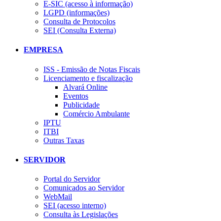
E-SIC (acesso à informação)
LGPD (informações)
Consulta de Protocolos
SEI (Consulta Externa)
EMPRESA
ISS - Emissão de Notas Fiscais
Licenciamento e fiscalização
Alvará Online
Eventos
Publicidade
Comércio Ambulante
IPTU
ITBI
Outras Taxas
SERVIDOR
Portal do Servidor
Comunicados ao Servidor
WebMail
SEI (acesso interno)
Consulta às Legislações