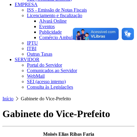
EMPRESA
ISS - Emissão de Notas Fiscais
Licenciamento e fiscalização
Alvará Online
Eventos
Publicidade
Comércio Ambulante
IPTU
ITBI
Outras Taxas
SERVIDOR
Portal do Servidor
Comunicados ao Servidor
WebMail
SEI (acesso interno)
Consulta às Legislações
Início
Gabinete do Vice-Prefeito
Gabinete do Vice-Prefeito
Moisés Elias Ribas Faria