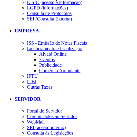
E-SIC (acesso à informação)
LGPD (informações)
Consulta de Protocolos
SEI (Consulta Externa)
EMPRESA
ISS - Emissão de Notas Fiscais
Licenciamento e fiscalização
Alvará Online
Eventos
Publicidade
Comércio Ambulante
IPTU
ITBI
Outras Taxas
SERVIDOR
Portal do Servidor
Comunicados ao Servidor
WebMail
SEI (acesso interno)
Consulta às Legislações