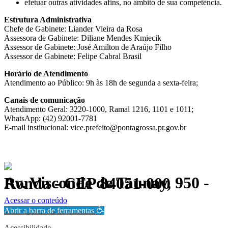
efetuar outras atividades afins, no âmbito de sua competência.
Estrutura Administrativa
Chefe de Gabinete: Liander Vieira da Rosa
Assessora de Gabinete: Diliane Mendes Kmiecik
Assessor de Gabinete: José Amilton de Araújo Filho
Assessor de Gabinete: Felipe Cabral Brasil
Horário de Atendimento
Atendimento ao Público: 9h às 18h de segunda a sexta-feira;
Canais de comunicação
Atendimento Geral: 3220-1000, Ramal 1216, 1101 e 1011;
WhatsApp: (42) 92001-7781
E-mail institucional: vice.prefeito@pontagrossa.pr.gov.br
Av. Visconde de Taunay, 950 - Ronda - CEP 84051-000
Política de Privacidade.
Acessar o conteúdo
Abrir a barra de ferramentas
Acessibilidade