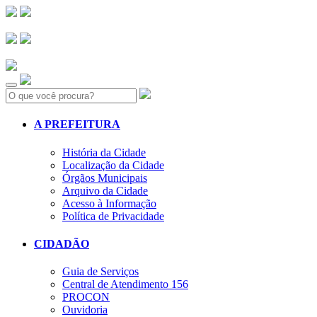
Search:
A PREFEITURA
História da Cidade
Localização da Cidade
Órgãos Municipais
Arquivo da Cidade
Acesso à Informação
Política de Privacidade
CIDADÃO
Guia de Serviços
Central de Atendimento 156
PROCON
Ouvidoria