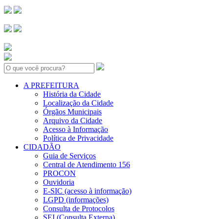
Search:
A PREFEITURA
História da Cidade
Localização da Cidade
Órgãos Municipais
Arquivo da Cidade
Acesso à Informação
Política de Privacidade
CIDADÃO
Guia de Serviços
Central de Atendimento 156
PROCON
Ouvidoria
E-SIC (acesso à informação)
LGPD (informações)
Consulta de Protocolos
SEI (Consulta Externa)