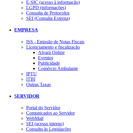
E-SIC (acesso à informação)
LGPD (informações)
Consulta de Protocolos
SEI (Consulta Externa)
EMPRESA
ISS - Emissão de Notas Fiscais
Licenciamento e fiscalização
Alvará Online
Eventos
Publicidade
Comércio Ambulante
IPTU
ITBI
Outras Taxas
SERVIDOR
Portal do Servidor
Comunicados ao Servidor
WebMail
SEI (acesso interno)
Consulta às Legislações