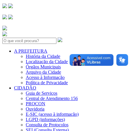
Search:
A PREFEITURA
História da Cidade
Localização da Cidade
Órgãos Municipais
Arquivo da Cidade
Acesso à Informação
Política de Privacidade
CIDADÃO
Guia de Serviços
Central de Atendimento 156
PROCON
Ouvidoria
E-SIC (acesso à informação)
LGPD (informações)
Consulta de Protocolos
SEI (Consulta Externa)