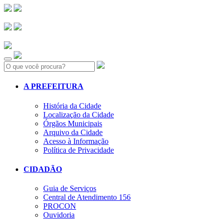
Search:
A PREFEITURA
História da Cidade
Localização da Cidade
Órgãos Municipais
Arquivo da Cidade
Acesso à Informação
Política de Privacidade
CIDADÃO
Guia de Serviços
Central de Atendimento 156
PROCON
Ouvidoria