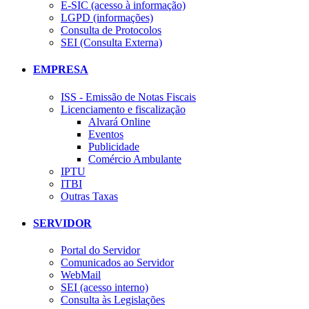
E-SIC (acesso à informação)
LGPD (informações)
Consulta de Protocolos
SEI (Consulta Externa)
EMPRESA
ISS - Emissão de Notas Fiscais
Licenciamento e fiscalização
Alvará Online
Eventos
Publicidade
Comércio Ambulante
IPTU
ITBI
Outras Taxas
SERVIDOR
Portal do Servidor
Comunicados ao Servidor
WebMail
SEI (acesso interno)
Consulta às Legislações