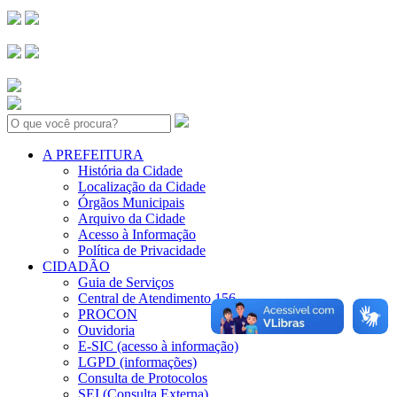
Search:
A PREFEITURA
História da Cidade
Localização da Cidade
Órgãos Municipais
Arquivo da Cidade
Acesso à Informação
Política de Privacidade
CIDADÃO
Guia de Serviços
Central de Atendimento 156
PROCON
Ouvidoria
E-SIC (acesso à informação)
LGPD (informações)
Consulta de Protocolos
SEI (Consulta Externa)