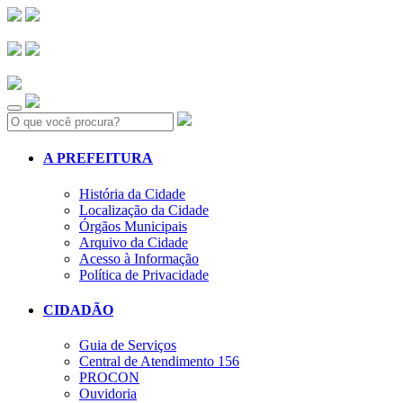
Search:
A PREFEITURA
História da Cidade
Localização da Cidade
Órgãos Municipais
Arquivo da Cidade
Acesso à Informação
Política de Privacidade
CIDADÃO
Guia de Serviços
Central de Atendimento 156
PROCON
Ouvidoria