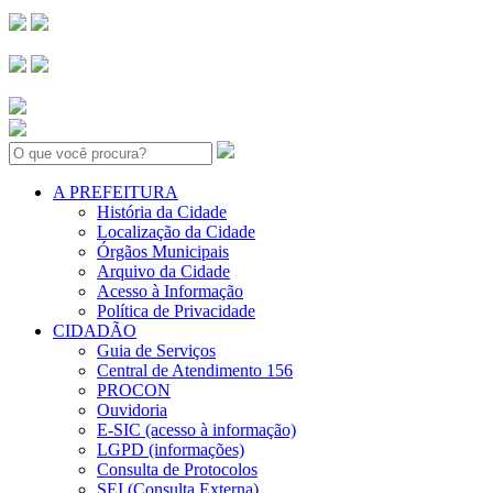
Search:
A PREFEITURA
História da Cidade
Localização da Cidade
Órgãos Municipais
Arquivo da Cidade
Acesso à Informação
Política de Privacidade
CIDADÃO
Guia de Serviços
Central de Atendimento 156
PROCON
Ouvidoria
E-SIC (acesso à informação)
LGPD (informações)
Consulta de Protocolos
SEI (Consulta Externa)