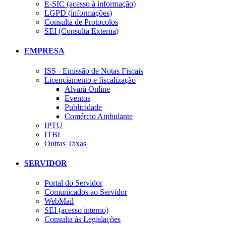
E-SIC (acesso à informação)
LGPD (informações)
Consulta de Protocolos
SEI (Consulta Externa)
EMPRESA
ISS - Emissão de Notas Fiscais
Licenciamento e fiscalização
Alvará Online
Eventos
Publicidade
Comércio Ambulante
IPTU
ITBI
Outras Taxas
SERVIDOR
Portal do Servidor
Comunicados ao Servidor
WebMail
SEI (acesso interno)
Consulta às Legislações