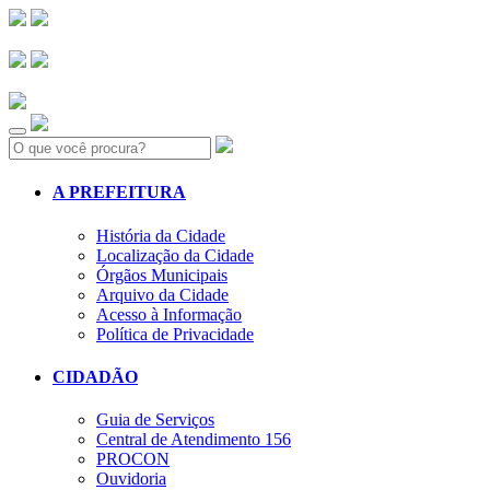
Search:
A PREFEITURA
História da Cidade
Localização da Cidade
Órgãos Municipais
Arquivo da Cidade
Acesso à Informação
Política de Privacidade
CIDADÃO
Guia de Serviços
Central de Atendimento 156
PROCON
Ouvidoria