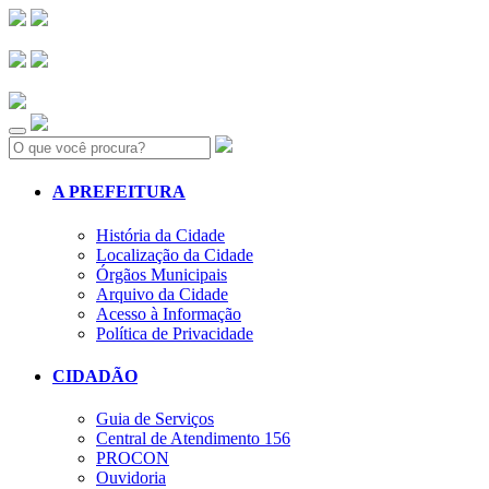
Search:
A PREFEITURA
História da Cidade
Localização da Cidade
Órgãos Municipais
Arquivo da Cidade
Acesso à Informação
Política de Privacidade
CIDADÃO
Guia de Serviços
Central de Atendimento 156
PROCON
Ouvidoria