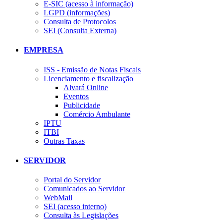
E-SIC (acesso à informação)
LGPD (informações)
Consulta de Protocolos
SEI (Consulta Externa)
EMPRESA
ISS - Emissão de Notas Fiscais
Licenciamento e fiscalização
Alvará Online
Eventos
Publicidade
Comércio Ambulante
IPTU
ITBI
Outras Taxas
SERVIDOR
Portal do Servidor
Comunicados ao Servidor
WebMail
SEI (acesso interno)
Consulta às Legislações