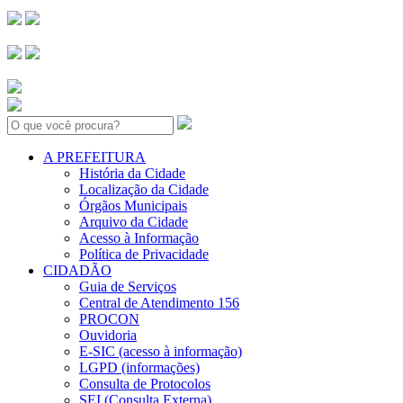
Search:
A PREFEITURA
História da Cidade
Localização da Cidade
Órgãos Municipais
Arquivo da Cidade
Acesso à Informação
Política de Privacidade
CIDADÃO
Guia de Serviços
Central de Atendimento 156
PROCON
Ouvidoria
E-SIC (acesso à informação)
LGPD (informações)
Consulta de Protocolos
SEI (Consulta Externa)