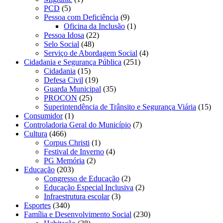
PCD
(5)
Pessoa com Deficiência
(9)
Oficina da Inclusão
(1)
Pessoa Idosa
(22)
Selo Social
(48)
Serviço de Abordagem Social
(4)
Cidadania e Segurança Pública
(251)
Cidadania
(15)
Defesa Civil
(19)
Guarda Municipal
(35)
PROCON
(25)
Superintendência de Trânsito e Segurança Viária
(15)
Consumidor
(1)
Controladoria Geral do Município
(7)
Cultura
(466)
Corpus Christi
(1)
Festival de Inverno
(4)
PG Memória
(2)
Educação
(203)
Congresso de Educação
(2)
Educação Especial Inclusiva
(2)
Infraestrutura escolar
(3)
Esportes
(340)
Família e Desenvolvimento Social
(230)