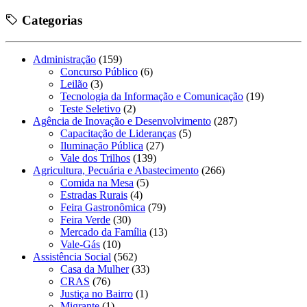
Categorias
Administração
(159)
Concurso Público
(6)
Leilão
(3)
Tecnologia da Informação e Comunicação
(19)
Teste Seletivo
(2)
Agência de Inovação e Desenvolvimento
(287)
Capacitação de Lideranças
(5)
Iluminação Pública
(27)
Vale dos Trilhos
(139)
Agricultura, Pecuária e Abastecimento
(266)
Comida na Mesa
(5)
Estradas Rurais
(4)
Feira Gastronômica
(79)
Feira Verde
(30)
Mercado da Família
(13)
Vale-Gás
(10)
Assistência Social
(562)
Casa da Mulher
(33)
CRAS
(76)
Justiça no Bairro
(1)
Migrante
(1)