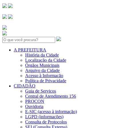
Search:
A PREFEITURA
História da Cidade
Localização da Cidade
Órgãos Municipais
Arquivo da Cidade
Acesso à Informação
Política de Privacidade
CIDADÃO
Guia de Serviços
Central de Atendimento 156
PROCON
Ouvidoria
E-SIC (acesso à informação)
LGPD (informações)
Consulta de Protocolos
SEI (Consulta Externa)