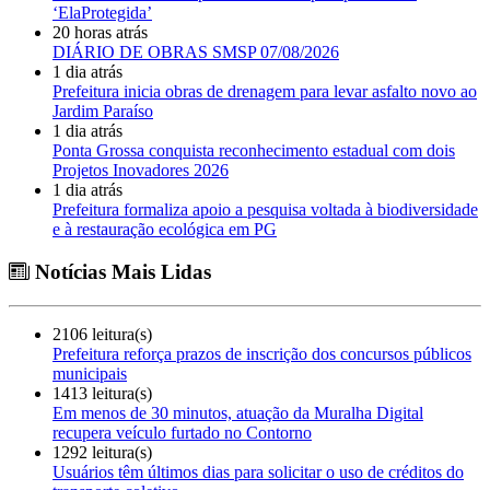
‘ElaProtegida’
20 horas atrás
DIÁRIO DE OBRAS SMSP 07/08/2026
1 dia atrás
Prefeitura inicia obras de drenagem para levar asfalto novo ao
Jardim Paraíso
1 dia atrás
Ponta Grossa conquista reconhecimento estadual com dois
Projetos Inovadores 2026
1 dia atrás
Prefeitura formaliza apoio a pesquisa voltada à biodiversidade
e à restauração ecológica em PG
Notícias Mais Lidas
2106 leitura(s)
Prefeitura reforça prazos de inscrição dos concursos públicos
municipais
1413 leitura(s)
Em menos de 30 minutos, atuação da Muralha Digital
recupera veículo furtado no Contorno
1292 leitura(s)
Usuários têm últimos dias para solicitar o uso de créditos do