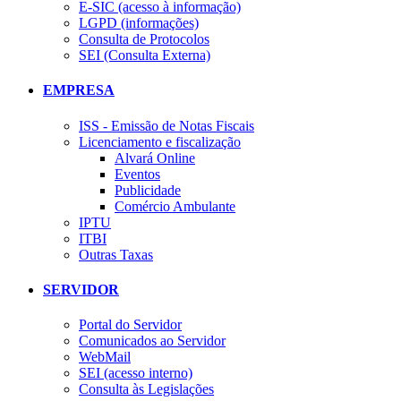
E-SIC (acesso à informação)
LGPD (informações)
Consulta de Protocolos
SEI (Consulta Externa)
EMPRESA
ISS - Emissão de Notas Fiscais
Licenciamento e fiscalização
Alvará Online
Eventos
Publicidade
Comércio Ambulante
IPTU
ITBI
Outras Taxas
SERVIDOR
Portal do Servidor
Comunicados ao Servidor
WebMail
SEI (acesso interno)
Consulta às Legislações