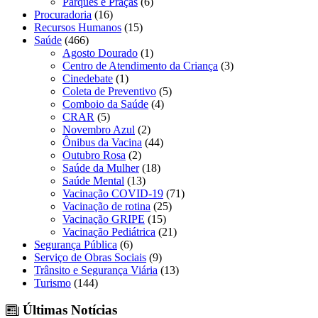
Parques e Praças
(6)
Procuradoria
(16)
Recursos Humanos
(15)
Saúde
(466)
Agosto Dourado
(1)
Centro de Atendimento da Criança
(3)
Cinedebate
(1)
Coleta de Preventivo
(5)
Comboio da Saúde
(4)
CRAR
(5)
Novembro Azul
(2)
Ônibus da Vacina
(44)
Outubro Rosa
(2)
Saúde da Mulher
(18)
Saúde Mental
(13)
Vacinação COVID-19
(71)
Vacinação de rotina
(25)
Vacinação GRIPE
(15)
Vacinação Pediátrica
(21)
Segurança Pública
(6)
Serviço de Obras Sociais
(9)
Trânsito e Segurança Viária
(13)
Turismo
(144)
Últimas Notícias