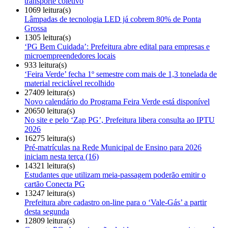
transporte coletivo
1069 leitura(s)
Lâmpadas de tecnologia LED já cobrem 80% de Ponta
Grossa
1305 leitura(s)
‘PG Bem Cuidada’: Prefeitura abre edital para empresas e
microempreendedores locais
933 leitura(s)
‘Feira Verde’ fecha 1º semestre com mais de 1,3 tonelada de
material reciclável recolhido
27409 leitura(s)
Novo calendário do Programa Feira Verde está disponível
20650 leitura(s)
No site e pelo ‘Zap PG’, Prefeitura libera consulta ao IPTU
2026
16275 leitura(s)
Pré-matrículas na Rede Municipal de Ensino para 2026
iniciam nesta terça (16)
14321 leitura(s)
Estudantes que utilizam meia-passagem poderão emitir o
cartão Conecta PG
13247 leitura(s)
Prefeitura abre cadastro on-line para o ‘Vale-Gás’ a partir
desta segunda
12809 leitura(s)