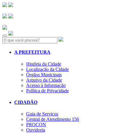
Search:
A PREFEITURA
História da Cidade
Localização da Cidade
Órgãos Municipais
Arquivo da Cidade
Acesso à Informação
Política de Privacidade
CIDADÃO
Guia de Serviços
Central de Atendimento 156
PROCON
Ouvidoria