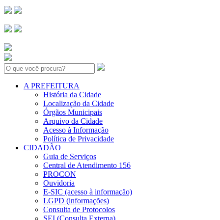
Search:
A PREFEITURA
História da Cidade
Localização da Cidade
Órgãos Municipais
Arquivo da Cidade
Acesso à Informação
Política de Privacidade
CIDADÃO
Guia de Serviços
Central de Atendimento 156
PROCON
Ouvidoria
E-SIC (acesso à informação)
LGPD (informações)
Consulta de Protocolos
SEI (Consulta Externa)