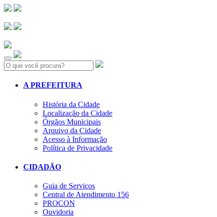
Search:
A PREFEITURA
História da Cidade
Localização da Cidade
Órgãos Municipais
Arquivo da Cidade
Acesso à Informação
Política de Privacidade
CIDADÃO
Guia de Serviços
Central de Atendimento 156
PROCON
Ouvidoria