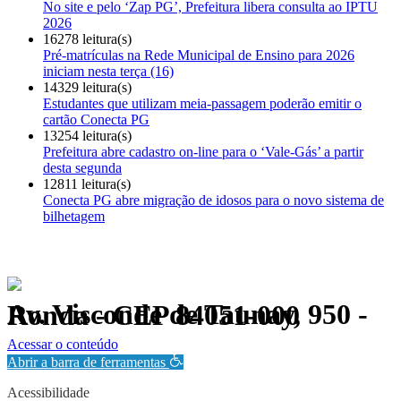
No site e pelo ‘Zap PG’, Prefeitura libera consulta ao IPTU
2026
16278 leitura(s)
Pré-matrículas na Rede Municipal de Ensino para 2026
iniciam nesta terça (16)
14329 leitura(s)
Estudantes que utilizam meia-passagem poderão emitir o
cartão Conecta PG
13254 leitura(s)
Prefeitura abre cadastro on-line para o ‘Vale-Gás’ a partir
desta segunda
12811 leitura(s)
Conecta PG abre migração de idosos para o novo sistema de
bilhetagem
Av. Visconde de Taunay, 950 - Ronda - CEP 84051-000
Política de Privacidade.
Acessar o conteúdo
Abrir a barra de ferramentas
Acessibilidade