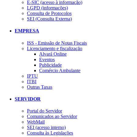
E-SIC (acesso à informação)
LGPD (informações)
Consulta de Protocolos
SEI (Consulta Externa)
EMPRESA
ISS - Emissão de Notas Fiscais
Licenciamento e fiscalização
Alvará Online
Eventos
Publicidade
Comércio Ambulante
IPTU
ITBI
Outras Taxas
SERVIDOR
Portal do Servidor
Comunicados ao Servidor
WebMail
SEI (acesso interno)
Consulta às Legislações