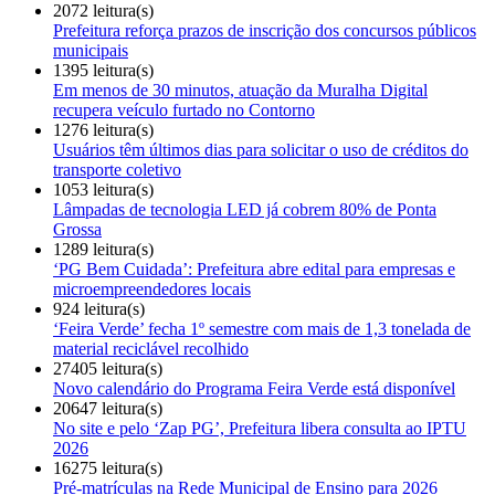
2072 leitura(s)
Prefeitura reforça prazos de inscrição dos concursos públicos
municipais
1395 leitura(s)
Em menos de 30 minutos, atuação da Muralha Digital
recupera veículo furtado no Contorno
1276 leitura(s)
Usuários têm últimos dias para solicitar o uso de créditos do
transporte coletivo
1053 leitura(s)
Lâmpadas de tecnologia LED já cobrem 80% de Ponta
Grossa
1289 leitura(s)
‘PG Bem Cuidada’: Prefeitura abre edital para empresas e
microempreendedores locais
924 leitura(s)
‘Feira Verde’ fecha 1º semestre com mais de 1,3 tonelada de
material reciclável recolhido
27405 leitura(s)
Novo calendário do Programa Feira Verde está disponível
20647 leitura(s)
No site e pelo ‘Zap PG’, Prefeitura libera consulta ao IPTU
2026
16275 leitura(s)
Pré-matrículas na Rede Municipal de Ensino para 2026