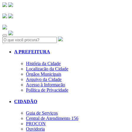
Search:
A PREFEITURA
História da Cidade
Localização da Cidade
Órgãos Municipais
Arquivo da Cidade
Acesso à Informação
Política de Privacidade
CIDADÃO
Guia de Serviços
Central de Atendimento 156
PROCON
Ouvidoria