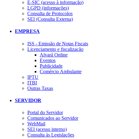
E-SIC (acesso à informação)
LGPD (informações)
Consulta de Protocolos
SEI (Consulta Externa)
EMPRESA
ISS - Emissão de Notas Fiscais
Licenciamento e fiscalização
Alvará Online
Eventos
Publicidade
Comércio Ambulante
IPTU
ITBI
Outras Taxas
SERVIDOR
Portal do Servidor
Comunicados ao Servidor
WebMail
SEI (acesso interno)
Consulta às Legislações