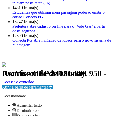
iniciam nesta terça (16)
14319 leitura(s)
Estudantes que utilizam meia-passagem poderão emitir o
cartão Conecta PG
13247 leitura(s)
Prefeitura abre cadastro on-line para o ‘Vale-Gás’ a partir
desta segunda
12806 leitura(s)
Conecta PG abre migração de idosos para o novo sistema de
bilhetagem
Av. Visconde de Taunay, 950 - Ronda - CEP 84051-000
Política de Privacidade.
Acessar o conteúdo
Abrir a barra de ferramentas
Acessibilidade
Aumentar texto
Diminuir texto
Escala de cinza