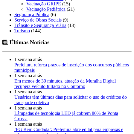
Vacinação GRIPE
(15)
Vacinação Pediátrica
(21)
Segurança Pública
(6)
Serviço de Obras Sociais
(9)
Trânsito e Segurança Viária
(13)
Turismo
(144)
Últimas Notícias
1 semana atrás
Prefeitura reforça prazos de inscrição dos concursos públicos
municipais
1 semana atrás
Em menos de 30 minutos, atuação da Muralha Digital
recupera veículo furtado no Contorno
1 semana atrás
Usuários têm últimos dias para solicitar o uso de créditos do
transporte coletivo
1 semana atrás
Lâmpadas de tecnologia LED já cobrem 80% de Ponta
Grossa
1 semana atrás
‘PG Bem Cuidada’: Prefeitura abre edital para empresas e