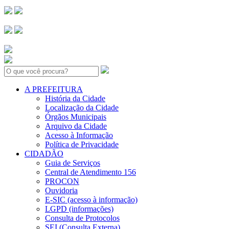
Search:
A PREFEITURA
História da Cidade
Localização da Cidade
Órgãos Municipais
Arquivo da Cidade
Acesso à Informação
Política de Privacidade
CIDADÃO
Guia de Serviços
Central de Atendimento 156
PROCON
Ouvidoria
E-SIC (acesso à informação)
LGPD (informações)
Consulta de Protocolos
SEI (Consulta Externa)