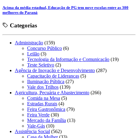
Acima da média estadual, Educação de PG tem nove escolas entre as 300
melhores do Paraná
Categorias
Administração
(159)
Concurso Público
(6)
Leilão
(3)
Tecnologia da Informação e Comunicação
(19)
Teste Seletivo
(2)
Agência de Inovação e Desenvolvimento
(287)
Capacitação de Lideranças
(5)
Iluminação Pública
(27)
Vale dos Trilhos
(139)
Agricultura, Pecuária e Abastecimento
(266)
Comida na Mesa
(5)
Estradas Rurais
(4)
Feira Gastronômica
(79)
Feira Verde
(30)
Mercado da Família
(13)
Vale-Gás
(10)
Assistência Social
(562)
Casa da Mulher
(33)