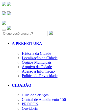
Search:
A PREFEITURA
História da Cidade
Localização da Cidade
Órgãos Municipais
Arquivo da Cidade
Acesso à Informação
Política de Privacidade
CIDADÃO
Guia de Serviços
Central de Atendimento 156
PROCON
Ouvidoria