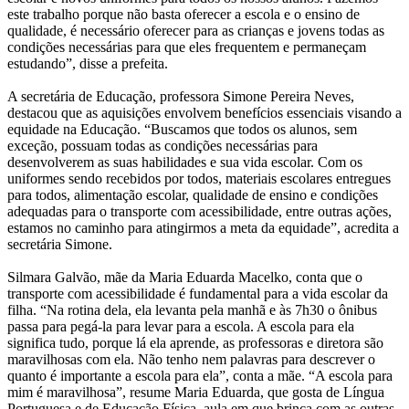
este trabalho porque não basta oferecer a escola e o ensino de
qualidade, é necessário oferecer para as crianças e jovens todas as
condições necessárias para que eles frequentem e permaneçam
estudando”, disse a prefeita.
A secretária de Educação, professora Simone Pereira Neves,
destacou que as aquisições envolvem benefícios essenciais visando a
equidade na Educação. “Buscamos que todos os alunos, sem
exceção, possuam todas as condições necessárias para
desenvolverem as suas habilidades e sua vida escolar. Com os
uniformes sendo recebidos por todos, materiais escolares entregues
para todos, alimentação escolar, qualidade de ensino e condições
adequadas para o transporte com acessibilidade, entre outras ações,
estamos no caminho para atingirmos a meta da equidade”, acredita a
secretária Simone.
Silmara Galvão, mãe da Maria Eduarda Macelko, conta que o
transporte com acessibilidade é fundamental para a vida escolar da
filha. “Na rotina dela, ela levanta pela manhã e às 7h30 o ônibus
passa para pegá-la para levar para a escola. A escola para ela
significa tudo, porque lá ela aprende, as professoras e diretora são
maravilhosas com ela. Não tenho nem palavras para descrever o
quanto é importante a escola para ela”, conta a mãe. “A escola para
mim é maravilhosa”, resume Maria Eduarda, que gosta de Língua
Portuguesa e de Educação Física, aula em que brinca com as outras