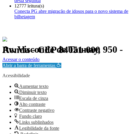
desta segunda
12777 leitura(s)
Conecta PG abre migração de idosos para o novo sistema de
bilhetagem
Av. Visconde de Taunay, 950 - Ronda - CEP 84051-000
Política de Privacidade.
Acessar o conteúdo
Abrir a barra de ferramentas
Acessibilidade
Aumentar texto
Diminuir texto
Escala de cinza
Alto contraste
Contraste negativo
Fundo claro
Links sublinhados
Legibilidade da fonte