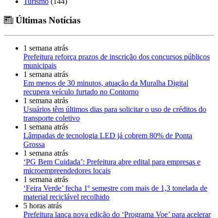
Turismo
(144)
Últimas Notícias
1 semana atrás
Prefeitura reforça prazos de inscrição dos concursos públicos
municipais
1 semana atrás
Em menos de 30 minutos, atuação da Muralha Digital
recupera veículo furtado no Contorno
1 semana atrás
Usuários têm últimos dias para solicitar o uso de créditos do
transporte coletivo
1 semana atrás
Lâmpadas de tecnologia LED já cobrem 80% de Ponta
Grossa
1 semana atrás
‘PG Bem Cuidada’: Prefeitura abre edital para empresas e
microempreendedores locais
1 semana atrás
‘Feira Verde’ fecha 1º semestre com mais de 1,3 tonelada de
material reciclável recolhido
5 horas atrás
Prefeitura lança nova edição do ‘Programa Voe’ para acelerar