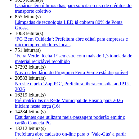
Usuários têm últimos dias para solicitar o uso de créditos do
transporte coletivo
855 leitura(s)
Lâmpadas de tecnologia LED já cobrem 80% de Ponta
Grossa
1068 leitura(s)
‘PG Bem Cuidada’: Prefeitura abre edital para empresas e
microempreendedores locais
751 leitura(s)
‘Feira Verde’ fecha 1º semestre com mais de 1,3 tonelada de
material reciclável recolhido
27292 leitura(s)
Novo calendário do Programa Feira Verde está disponível
20583 leitura(s)
No site e pelo ‘Zap PG’, Prefeitura libera consulta ao IPTU
2026
16219 leitura(s)
Pré-matrículas na Rede Municipal de Ensino para 2026
iniciam nesta terça (16)
14284 leitura(s)
Estudantes que utilizam meia-passagem poderão emitir o
cartão Conecta PG
13212 leitura(s)
Prefeitura abre cadastro on-line para o ‘Vale-Gás’ a partir