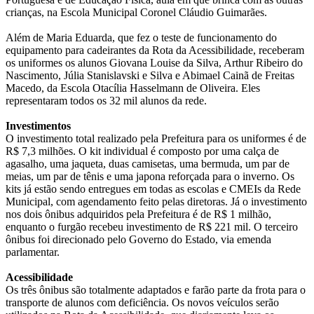
crianças, na Escola Municipal Coronel Cláudio Guimarães.
Além de Maria Eduarda, que fez o teste de funcionamento do
equipamento para cadeirantes da Rota da Acessibilidade, receberam
os uniformes os alunos Giovana Louise da Silva, Arthur Ribeiro do
Nascimento, Júlia Stanislavski e Silva e Abimael Cainã de Freitas
Macedo, da Escola Otacília Hasselmann de Oliveira. Eles
representaram todos os 32 mil alunos da rede.
Investimentos
O investimento total realizado pela Prefeitura para os uniformes é de
R$ 7,3 milhões. O kit individual é composto por uma calça de
agasalho, uma jaqueta, duas camisetas, uma bermuda, um par de
meias, um par de tênis e uma japona reforçada para o inverno. Os
kits já estão sendo entregues em todas as escolas e CMEIs da Rede
Municipal, com agendamento feito pelas diretoras. Já o investimento
nos dois ônibus adquiridos pela Prefeitura é de R$ 1 milhão,
enquanto o furgão recebeu investimento de R$ 221 mil. O terceiro
ônibus foi direcionado pelo Governo do Estado, via emenda
parlamentar.
Acessibilidade
Os três ônibus são totalmente adaptados e farão parte da frota para o
transporte de alunos com deficiência. Os novos veículos serão