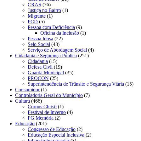
CRAS
(76)
Justiça no Bairro
(1)
Migrante
(1)
PCD
(5)
Pessoa com Deficiência
(9)
Oficina da Inclusão
(1)
Pessoa Idosa
(22)
Selo Social
(48)
Serviço de Abordagem Social
(4)
Cidadania e Segurança Pública
(251)
Cidadania
(15)
Defesa Civil
(19)
Guarda Municipal
(35)
PROCON
(25)
Superintendência de Trânsito e Segurança Viária
(15)
Consumidor
(1)
Controladoria Geral do Município
(7)
Cultura
(466)
Corpus Christi
(1)
Festival de Inverno
(4)
PG Memória
(2)
Educação
(201)
Congresso de Educação
(2)
Educação Especial Inclusiva
(2)
Infraestrutura escolar
(3)