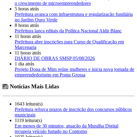
o crescimento de microempreendedores
5 horas atrás
Prefeitura avança com infraestrutura e regularização fundiária
no Jardim Ouro Verde
8 horas atrás
Prefeitura lança editais da Política Nacional Aldir Blanc
11 horas atrás
Prefeitura abre inscrições para Curso de Qualificação em
Marcenaria
11 horas atrás
DIÁRIO DE OBRAS SMSP 05/08/2026
1 dia atrás
Projeto Dona de Mim reúne mulheres e inicia nova jornada de
empreendedorismo em Ponta Grossa
Notícias Mais Lidas
1643 leitura(s)
Prefeitura reforça prazos de inscrição dos concursos públicos
municipais
1119 leitura(s)
Em menos de 30 minutos, atuação da Muralha Digital
recupera veículo furtado no Contorno
1025 leitura(s)