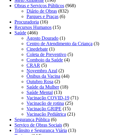
Meio Ambiente
(196)
Obras e Serviços Públicos
(968)
Diário de Obras
(832)
Parques e Praças
(6)
Procuradoria
(16)
Recursos Humanos
(15)
Saúde
(466)
Agosto Dourado
(1)
Centro de Atendimento da Criança
(3)
Cinedebate
(1)
Coleta de Preventivo
(5)
Comboio da Saúde
(4)
CRAR
(5)
Novembro Azul
(2)
Ônibus da Vacina
(44)
Outubro Rosa
(2)
Saúde da Mulher
(18)
Saúde Mental
(13)
Vacinação COVID-19
(71)
Vacinação de rotina
(25)
Vacinação GRIPE
(15)
Vacinação Pediátrica
(21)
Segurança Pública
(6)
Serviço de Obras Sociais
(9)
Trânsito e Segurança Viária
(13)