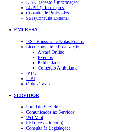
E-SIC (acesso à informação)
LGPD (informações)
Consulta de Protocolos
SEI (Consulta Externa)
EMPRESA
ISS - Emissão de Notas Fiscais
Licenciamento e fiscalização
Alvará Online
Eventos
Publicidade
Comércio Ambulante
IPTU
ITBI
Outras Taxas
SERVIDOR
Portal do Servidor
Comunicados ao Servidor
WebMail
SEI (acesso interno)
Consulta às Legislações