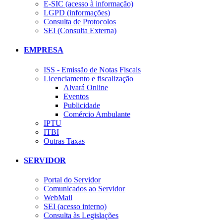
E-SIC (acesso à informação)
LGPD (informações)
Consulta de Protocolos
SEI (Consulta Externa)
EMPRESA
ISS - Emissão de Notas Fiscais
Licenciamento e fiscalização
Alvará Online
Eventos
Publicidade
Comércio Ambulante
IPTU
ITBI
Outras Taxas
SERVIDOR
Portal do Servidor
Comunicados ao Servidor
WebMail
SEI (acesso interno)
Consulta às Legislações