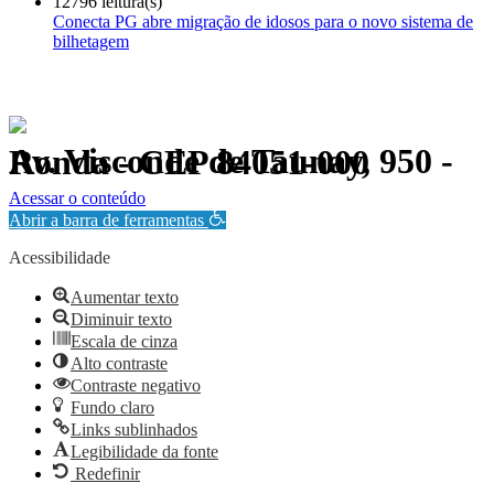
12796 leitura(s)
Conecta PG abre migração de idosos para o novo sistema de
bilhetagem
Av. Visconde de Taunay, 950 - Ronda - CEP 84051-000
Política de Privacidade.
Acessar o conteúdo
Abrir a barra de ferramentas
Acessibilidade
Aumentar texto
Diminuir texto
Escala de cinza
Alto contraste
Contraste negativo
Fundo claro
Links sublinhados
Legibilidade da fonte
Redefinir