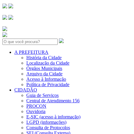
Search:
A PREFEITURA
História da Cidade
Localização da Cidade
Órgãos Municipais
Arquivo da Cidade
Acesso à Informação
Política de Privacidade
CIDADÃO
Guia de Serviços
Central de Atendimento 156
PROCON
Ouvidoria
E-SIC (acesso à informação)
LGPD (informações)
Consulta de Protocolos
SEI (Consulta Externa)