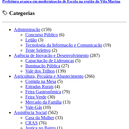
Prefeitura avança em modernização de Escola na região da Vila Marina
Categorias
Administração
(159)
Concurso Público
(6)
Leilão
(3)
Tecnologia da Informação e Comunicação
(19)
Teste Seletivo
(2)
Agência de Inovação e Desenvolvimento
(287)
Capacitação de Lideranças
(5)
Iluminação Pública
(27)
Vale dos Trilhos
(139)
Agricultura, Pecuária e Abastecimento
(266)
Comida na Mesa
(5)
Estradas Rurais
(4)
Feira Gastronômica
(79)
Feira Verde
(30)
Mercado da Família
(13)
Vale-Gás
(10)
Assistência Social
(562)
Casa da Mulher
(33)
CRAS
(76)
Justiça no Bairro
(1)