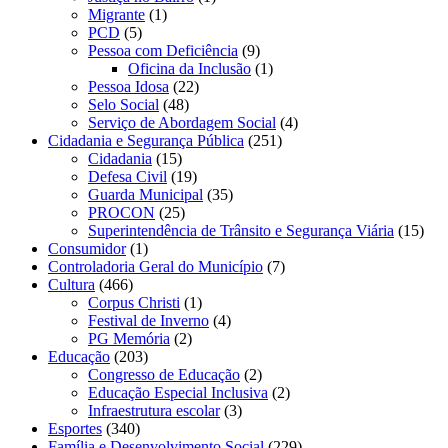
Migrante
(1)
PCD
(5)
Pessoa com Deficiência
(9)
Oficina da Inclusão
(1)
Pessoa Idosa
(22)
Selo Social
(48)
Serviço de Abordagem Social
(4)
Cidadania e Segurança Pública
(251)
Cidadania
(15)
Defesa Civil
(19)
Guarda Municipal
(35)
PROCON
(25)
Superintendência de Trânsito e Segurança Viária
(15)
Consumidor
(1)
Controladoria Geral do Município
(7)
Cultura
(466)
Corpus Christi
(1)
Festival de Inverno
(4)
PG Memória
(2)
Educação
(203)
Congresso de Educação
(2)
Educação Especial Inclusiva
(2)
Infraestrutura escolar
(3)
Esportes
(340)
Família e Desenvolvimento Social
(229)