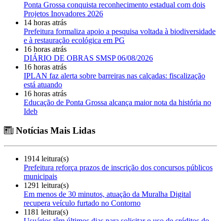
Ponta Grossa conquista reconhecimento estadual com dois
Projetos Inovadores 2026
14 horas atrás
Prefeitura formaliza apoio a pesquisa voltada à biodiversidade
e à restauração ecológica em PG
16 horas atrás
DIÁRIO DE OBRAS SMSP 06/08/2026
16 horas atrás
IPLAN faz alerta sobre barreiras nas calçadas: fiscalização
está atuando
16 horas atrás
Educação de Ponta Grossa alcança maior nota da história no
Ideb
Notícias Mais Lidas
1914 leitura(s)
Prefeitura reforça prazos de inscrição dos concursos públicos
municipais
1291 leitura(s)
Em menos de 30 minutos, atuação da Muralha Digital
recupera veículo furtado no Contorno
1181 leitura(s)
Usuários têm últimos dias para solicitar o uso de créditos do