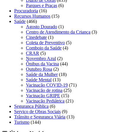
Diário de Obras
(833)
Parques e Praças
(6)
Procuradoria
(16)
Recursos Humanos
(15)
Saúde
(466)
Agosto Dourado
(1)
Centro de Atendimento da Criança
(3)
Cinedebate
(1)
Coleta de Preventivo
(5)
Comboio da Saúde
(4)
CRAR
(5)
Novembro Azul
(2)
Ônibus da Vacina
(44)
Outubro Rosa
(2)
Saúde da Mulher
(18)
Saúde Mental
(13)
Vacinação COVID-19
(71)
Vacinação de rotina
(25)
Vacinação GRIPE
(15)
Vacinação Pediátrica
(21)
Segurança Pública
(6)
Serviço de Obras Sociais
(9)
Trânsito e Segurança Viária
(13)
Turismo
(144)