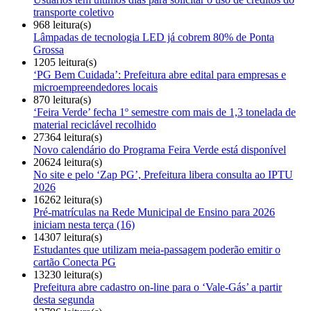
transporte coletivo
968 leitura(s)
Lâmpadas de tecnologia LED já cobrem 80% de Ponta
Grossa
1205 leitura(s)
‘PG Bem Cuidada’: Prefeitura abre edital para empresas e
microempreendedores locais
870 leitura(s)
‘Feira Verde’ fecha 1º semestre com mais de 1,3 tonelada de
material reciclável recolhido
27364 leitura(s)
Novo calendário do Programa Feira Verde está disponível
20624 leitura(s)
No site e pelo ‘Zap PG’, Prefeitura libera consulta ao IPTU
2026
16262 leitura(s)
Pré-matrículas na Rede Municipal de Ensino para 2026
iniciam nesta terça (16)
14307 leitura(s)
Estudantes que utilizam meia-passagem poderão emitir o
cartão Conecta PG
13230 leitura(s)
Prefeitura abre cadastro on-line para o ‘Vale-Gás’ a partir
desta segunda