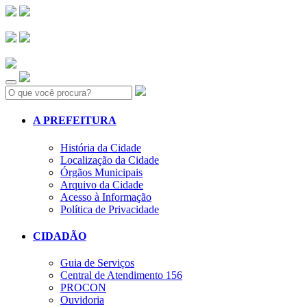
Search:
A PREFEITURA
História da Cidade
Localização da Cidade
Órgãos Municipais
Arquivo da Cidade
Acesso à Informação
Política de Privacidade
CIDADÃO
Guia de Serviços
Central de Atendimento 156
PROCON
Ouvidoria