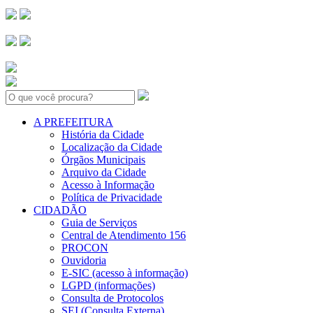
Search:
A PREFEITURA
História da Cidade
Localização da Cidade
Órgãos Municipais
Arquivo da Cidade
Acesso à Informação
Política de Privacidade
CIDADÃO
Guia de Serviços
Central de Atendimento 156
PROCON
Ouvidoria
E-SIC (acesso à informação)
LGPD (informações)
Consulta de Protocolos
SEI (Consulta Externa)