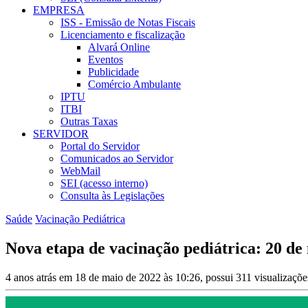
EMPRESA
ISS - Emissão de Notas Fiscais
Licenciamento e fiscalização
Alvará Online
Eventos
Publicidade
Comércio Ambulante
IPTU
ITBI
Outras Taxas
SERVIDOR
Portal do Servidor
Comunicados ao Servidor
WebMail
SEI (acesso interno)
Consulta às Legislações
Saúde
Vacinação Pediátrica
Nova etapa de vacinação pediátrica: 20 de
4 anos atrás em 18 de maio de 2022 às 10:26, possui 311 visualizaçõ