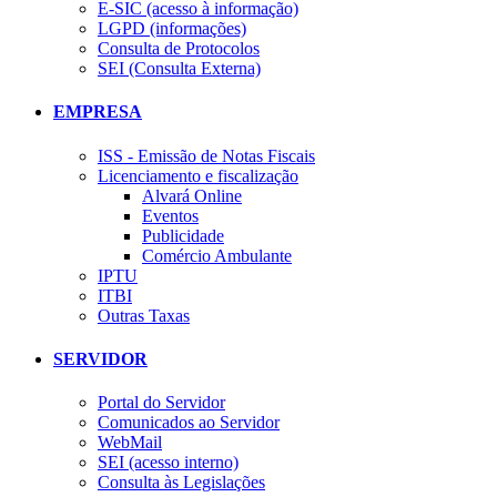
E-SIC (acesso à informação)
LGPD (informações)
Consulta de Protocolos
SEI (Consulta Externa)
EMPRESA
ISS - Emissão de Notas Fiscais
Licenciamento e fiscalização
Alvará Online
Eventos
Publicidade
Comércio Ambulante
IPTU
ITBI
Outras Taxas
SERVIDOR
Portal do Servidor
Comunicados ao Servidor
WebMail
SEI (acesso interno)
Consulta às Legislações