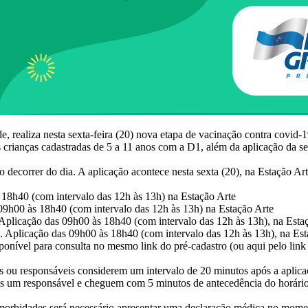
 realiza nesta sexta-feira (20) nova etapa de vacinação contra covid-19
s crianças cadastradas de 5 a 11 anos com a D1, além da aplicação da s
.
decorrer do dia. A aplicação acontece nesta sexta (20), na Estação Art
s 18h40 (com intervalo das 12h às 13h) na Estação Arte
 09h00 às 18h40 (com intervalo das 12h às 13h) na Estação Arte
 Aplicação das 09h00 às 18h40 (com intervalo das 12h às 13h), na Esta
. Aplicação das 09h00 às 18h40 (com intervalo das 12h às 13h), na Est
onível para consulta no mesmo link do pré-cadastro (ou aqui pelo lin
is ou responsáveis considerem um intervalo de 20 minutos após a aplic
s um responsável e cheguem com 5 minutos de antecedência do horário
orbidades será necessário apresentar uma declaração médica no moment