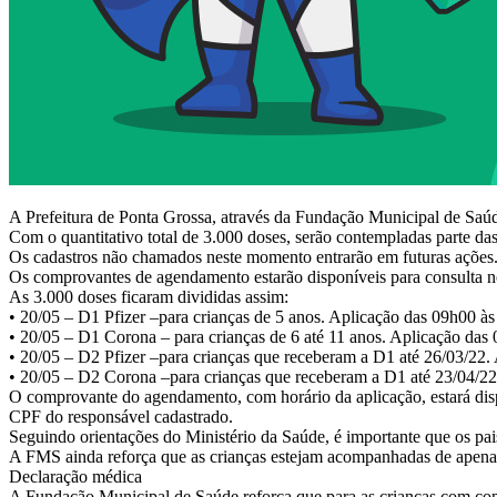
A Prefeitura de Ponta Grossa, através da Fundação Municipal de Saúde,
Com o quantitativo total de 3.000 doses, serão contempladas parte da
Os cadastros não chamados neste momento entrarão em futuras ações
Os comprovantes de agendamento estarão disponíveis para consulta no 
As 3.000 doses ficaram divididas assim:
• 20/05 – D1 Pfizer –para crianças de 5 anos. Aplicação das 09h00 à
• 20/05 – D1 Corona – para crianças de 6 até 11 anos. Aplicação das
• 20/05 – D2 Pfizer –para crianças que receberam a D1 até 26/03/22.
• 20/05 – D2 Corona –para crianças que receberam a D1 até 23/04/22
O comprovante do agendamento, com horário da aplicação, estará disp
CPF do responsável cadastrado.
Seguindo orientações do Ministério da Saúde, é importante que os pa
A FMS ainda reforça que as crianças estejam acompanhadas de apena
Declaração médica
A Fundação Municipal de Saúde reforça que para as crianças com com