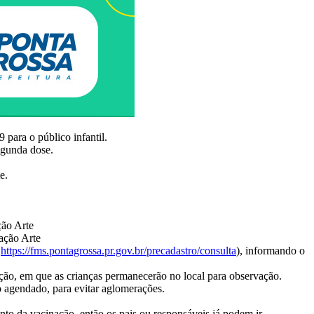
 para o público infantil.
egunda dose.
e.
ção Arte
ação Arte
k
https://fms.pontagrossa.pr.gov.br/precadastro/consulta
), informando o
ação, em que as crianças permanecerão no local para observação.
 agendado, para evitar aglomerações.
o da vacinação, então os pais ou responsáveis já podem ir