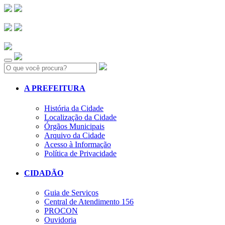
Search:
A PREFEITURA
História da Cidade
Localização da Cidade
Órgãos Municipais
Arquivo da Cidade
Acesso à Informação
Política de Privacidade
CIDADÃO
Guia de Serviços
Central de Atendimento 156
PROCON
Ouvidoria