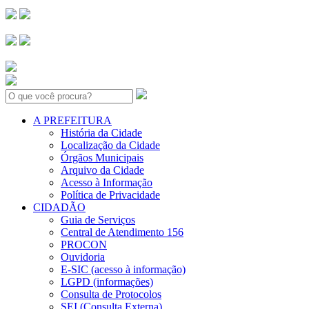
Search:
A PREFEITURA
História da Cidade
Localização da Cidade
Órgãos Municipais
Arquivo da Cidade
Acesso à Informação
Política de Privacidade
CIDADÃO
Guia de Serviços
Central de Atendimento 156
PROCON
Ouvidoria
E-SIC (acesso à informação)
LGPD (informações)
Consulta de Protocolos
SEI (Consulta Externa)