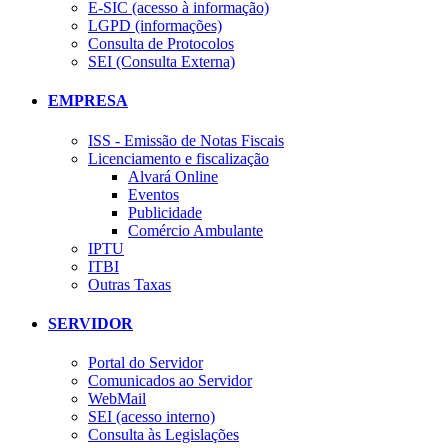
E-SIC (acesso à informação)
LGPD (informações)
Consulta de Protocolos
SEI (Consulta Externa)
EMPRESA
ISS - Emissão de Notas Fiscais
Licenciamento e fiscalização
Alvará Online
Eventos
Publicidade
Comércio Ambulante
IPTU
ITBI
Outras Taxas
SERVIDOR
Portal do Servidor
Comunicados ao Servidor
WebMail
SEI (acesso interno)
Consulta às Legislações