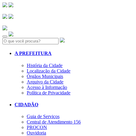
Search:
A PREFEITURA
História da Cidade
Localização da Cidade
Órgãos Municipais
Arquivo da Cidade
Acesso à Informação
Política de Privacidade
CIDADÃO
Guia de Serviços
Central de Atendimento 156
PROCON
Ouvidoria