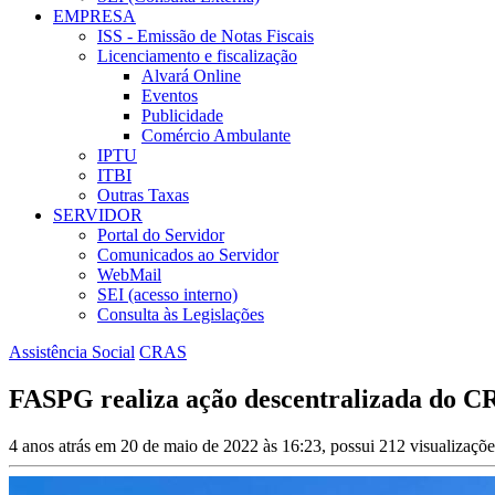
EMPRESA
ISS - Emissão de Notas Fiscais
Licenciamento e fiscalização
Alvará Online
Eventos
Publicidade
Comércio Ambulante
IPTU
ITBI
Outras Taxas
SERVIDOR
Portal do Servidor
Comunicados ao Servidor
WebMail
SEI (acesso interno)
Consulta às Legislações
Assistência Social
CRAS
FASPG realiza ação descentralizada do 
4 anos atrás em 20 de maio de 2022 às 16:23, possui 212 visualizaçõ