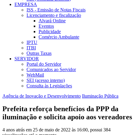
EMPRESA
ISS - Emissão de Notas Fiscais
Licenciamento e fiscalização
Alvará Online
Eventos
Publicidade
Comércio Ambulante
IPTU
ITBI
Outras Taxas
SERVIDOR
Portal do Servidor
Comunicados ao Servidor
WebMail
SEI (acesso interno)
Consulta às Legislações
Agência de Inovação e Desenvolvimento
Iluminação Pública
Prefeita reforça benefícios da PPP da
iluminação e solicita apoio aos vereadores
4 anos atrás em 25 de maio de 2022 às 16:00, possui 384