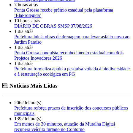
7 horas atrás
Ponta Grossa recebe prêmio estadual pela plataforma
‘ElaProtegida’
10 horas atrás
DIÁRIO DE OBRAS SMSP 07/08/2026
1 dia atrás
Prefeitura inicia obras de drenagem para levar asfalto novo ao
Jardim Paraíso
1 dia atrás
Ponta Grossa conquista reconhecimento estadual com dois
Projetos Inovadores 2026
1 dia atrás
Prefeitura formaliza apoio a pesquisa voltada à biodiversidade
e à restauração ecológica em PG
Notícias Mais Lidas
2062 leitura(s)
Prefeitura reforça prazos de inscrição dos concursos públicos
municipais
1392 leitura(s)
Em menos de 30 minutos, atuação da Muralha Digital
recupera veículo furtado no Contorno