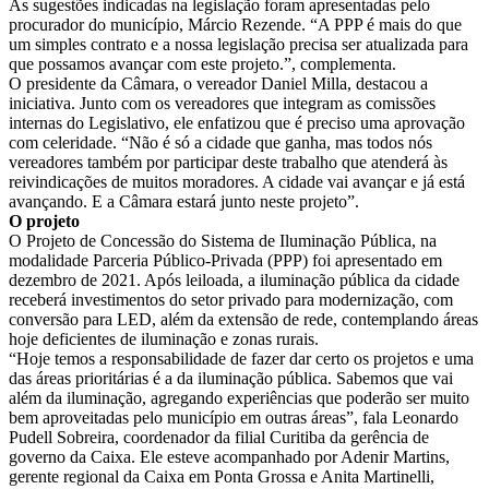
As sugestões indicadas na legislação foram apresentadas pelo
procurador do município, Márcio Rezende. “A PPP é mais do que
um simples contrato e a nossa legislação precisa ser atualizada para
que possamos avançar com este projeto.”, complementa.
O presidente da Câmara, o vereador Daniel Milla, destacou a
iniciativa. Junto com os vereadores que integram as comissões
internas do Legislativo, ele enfatizou que é preciso uma aprovação
com celeridade. “Não é só a cidade que ganha, mas todos nós
vereadores também por participar deste trabalho que atenderá às
reivindicações de muitos moradores. A cidade vai avançar e já está
avançando. E a Câmara estará junto neste projeto”.
O projeto
O Projeto de Concessão do Sistema de Iluminação Pública, na
modalidade Parceria Público-Privada (PPP) foi apresentado em
dezembro de 2021. Após leiloada, a iluminação pública da cidade
receberá investimentos do setor privado para modernização, com
conversão para LED, além da extensão de rede, contemplando áreas
hoje deficientes de iluminação e zonas rurais.
“Hoje temos a responsabilidade de fazer dar certo os projetos e uma
das áreas prioritárias é a da iluminação pública. Sabemos que vai
além da iluminação, agregando experiências que poderão ser muito
bem aproveitadas pelo município em outras áreas”, fala Leonardo
Pudell Sobreira, coordenador da filial Curitiba da gerência de
governo da Caixa. Ele esteve acompanhado por Adenir Martins,
gerente regional da Caixa em Ponta Grossa e Anita Martinelli,