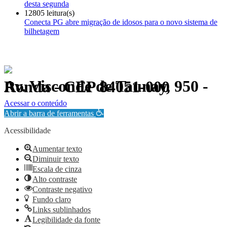
desta segunda
12805 leitura(s)
Conecta PG abre migração de idosos para o novo sistema de
bilhetagem
Av. Visconde de Taunay, 950 - Ronda - CEP 84051-000
Política de Privacidade.
Acessar o conteúdo
Abrir a barra de ferramentas
Acessibilidade
Aumentar texto
Diminuir texto
Escala de cinza
Alto contraste
Contraste negativo
Fundo claro
Links sublinhados
Legibilidade da fonte