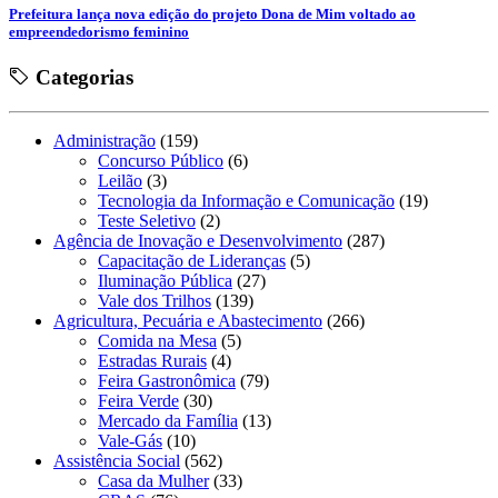
Prefeitura lança nova edição do projeto Dona de Mim voltado ao
empreendedorismo feminino
Categorias
Administração
(159)
Concurso Público
(6)
Leilão
(3)
Tecnologia da Informação e Comunicação
(19)
Teste Seletivo
(2)
Agência de Inovação e Desenvolvimento
(287)
Capacitação de Lideranças
(5)
Iluminação Pública
(27)
Vale dos Trilhos
(139)
Agricultura, Pecuária e Abastecimento
(266)
Comida na Mesa
(5)
Estradas Rurais
(4)
Feira Gastronômica
(79)
Feira Verde
(30)
Mercado da Família
(13)
Vale-Gás
(10)
Assistência Social
(562)
Casa da Mulher
(33)