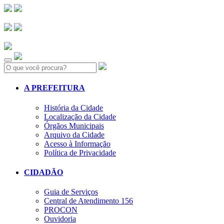
Search:
A PREFEITURA
História da Cidade
Localização da Cidade
Órgãos Municipais
Arquivo da Cidade
Acesso à Informação
Política de Privacidade
CIDADÃO
Guia de Serviços
Central de Atendimento 156
PROCON
Ouvidoria