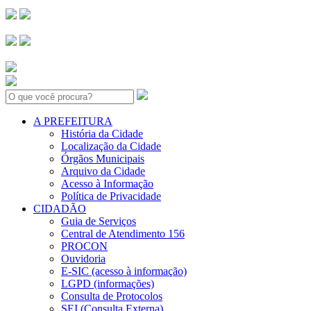
Search:
A PREFEITURA
História da Cidade
Localização da Cidade
Órgãos Municipais
Arquivo da Cidade
Acesso à Informação
Política de Privacidade
CIDADÃO
Guia de Serviços
Central de Atendimento 156
PROCON
Ouvidoria
E-SIC (acesso à informação)
LGPD (informações)
Consulta de Protocolos
SEI (Consulta Externa)