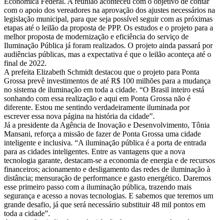
Econômica Federal. A reunião aconteceu com o objetivo de contar
com o apoio dos vereadores na aprovação dos ajustes necessários na
legislação municipal, para que seja possível seguir com as próximas
etapas até o leilão da proposta de PPP. Os estudos e o projeto para a
melhor proposta de modernização e eficiência do serviço de
Iluminação Pública já foram realizados. O projeto ainda passará por
audiências públicas, mas a expectativa é que o leilão aconteça até o
final de 2022.
A prefeita Elizabeth Schmidt destacou que o projeto para Ponta
Grossa prevê investimentos de até R$ 100 milhões para a mudança
no sistema de iluminação em toda a cidade. “O Brasil inteiro está
sonhando com essa realização e aqui em Ponta Grossa não é
diferente. Estou me sentindo verdadeiramente iluminada por
escrever essa nova página na história da cidade”.
Já a presidente da Agência de Inovação e Desenvolvimento, Tônia
Mansani, reforça a missão de fazer de Ponta Grossa uma cidade
inteligente e inclusiva. “A iluminação pública é a porta de entrada
para as cidades inteligentes. Entre as vantagens que a nova
tecnologia garante, destacam-se a economia de energia e de recursos
financeiros; acionamento e desligamento das redes de iluminação à
distância; mensuração de performance e gasto energético. Daremos
esse primeiro passo com a iluminação pública, trazendo mais
segurança e acesso a novas tecnologias. E sabemos que teremos um
grande desafio, já que será necessário substituir 48 mil pontos em
toda a cidade”.