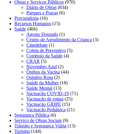
Obras e Serviços Públicos
(970)
Diário de Obras
(834)
Parques e Praças
(6)
Procuradoria
(16)
Recursos Humanos
(15)
Saúde
(466)
Agosto Dourado
(1)
Centro de Atendimento da Criança
(3)
Cinedebate
(1)
Coleta de Preventivo
(5)
Comboio da Saúde
(4)
CRAR
(5)
Novembro Azul
(2)
Ônibus da Vacina
(44)
Outubro Rosa
(2)
Saúde da Mulher
(18)
Saúde Mental
(13)
Vacinação COVID-19
(71)
Vacinação de rotina
(25)
Vacinação GRIPE
(15)
Vacinação Pediátrica
(21)
Segurança Pública
(6)
Serviço de Obras Sociais
(9)
Trânsito e Segurança Viária
(13)
Turismo
(144)