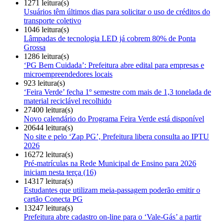
1271 leitura(s)
Usuários têm últimos dias para solicitar o uso de créditos do
transporte coletivo
1046 leitura(s)
Lâmpadas de tecnologia LED já cobrem 80% de Ponta
Grossa
1286 leitura(s)
‘PG Bem Cuidada’: Prefeitura abre edital para empresas e
microempreendedores locais
923 leitura(s)
‘Feira Verde’ fecha 1º semestre com mais de 1,3 tonelada de
material reciclável recolhido
27400 leitura(s)
Novo calendário do Programa Feira Verde está disponível
20644 leitura(s)
No site e pelo ‘Zap PG’, Prefeitura libera consulta ao IPTU
2026
16272 leitura(s)
Pré-matrículas na Rede Municipal de Ensino para 2026
iniciam nesta terça (16)
14317 leitura(s)
Estudantes que utilizam meia-passagem poderão emitir o
cartão Conecta PG
13247 leitura(s)
Prefeitura abre cadastro on-line para o ‘Vale-Gás’ a partir