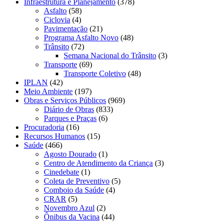
Infraestrutura e Planejamento
(378)
Asfalto
(58)
Ciclovia
(4)
Pavimentação
(21)
Programa Asfalto Novo
(48)
Trânsito
(72)
Semana Nacional do Trânsito
(3)
Transporte
(69)
Transporte Coletivo
(48)
IPLAN
(42)
Meio Ambiente
(197)
Obras e Serviços Públicos
(969)
Diário de Obras
(833)
Parques e Praças
(6)
Procuradoria
(16)
Recursos Humanos
(15)
Saúde
(466)
Agosto Dourado
(1)
Centro de Atendimento da Criança
(3)
Cinedebate
(1)
Coleta de Preventivo
(5)
Comboio da Saúde
(4)
CRAR
(5)
Novembro Azul
(2)
Ônibus da Vacina
(44)