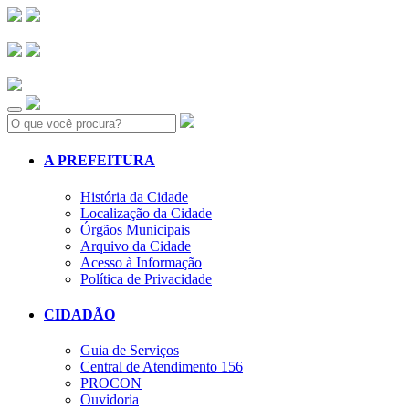
Search:
A PREFEITURA
História da Cidade
Localização da Cidade
Órgãos Municipais
Arquivo da Cidade
Acesso à Informação
Política de Privacidade
CIDADÃO
Guia de Serviços
Central de Atendimento 156
PROCON
Ouvidoria