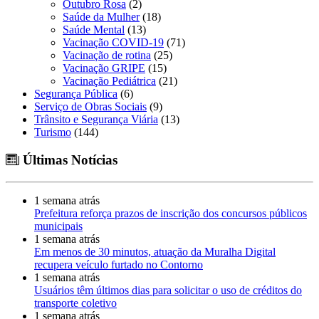
Outubro Rosa
(2)
Saúde da Mulher
(18)
Saúde Mental
(13)
Vacinação COVID-19
(71)
Vacinação de rotina
(25)
Vacinação GRIPE
(15)
Vacinação Pediátrica
(21)
Segurança Pública
(6)
Serviço de Obras Sociais
(9)
Trânsito e Segurança Viária
(13)
Turismo
(144)
Últimas Notícias
1 semana atrás
Prefeitura reforça prazos de inscrição dos concursos públicos
municipais
1 semana atrás
Em menos de 30 minutos, atuação da Muralha Digital
recupera veículo furtado no Contorno
1 semana atrás
Usuários têm últimos dias para solicitar o uso de créditos do
transporte coletivo
1 semana atrás