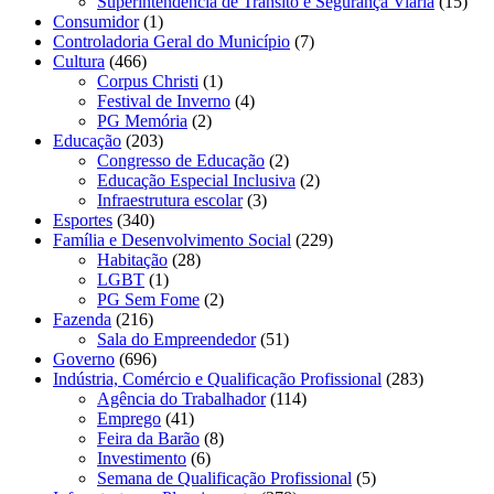
Superintendência de Trânsito e Segurança Viária
(15)
Consumidor
(1)
Controladoria Geral do Município
(7)
Cultura
(466)
Corpus Christi
(1)
Festival de Inverno
(4)
PG Memória
(2)
Educação
(203)
Congresso de Educação
(2)
Educação Especial Inclusiva
(2)
Infraestrutura escolar
(3)
Esportes
(340)
Família e Desenvolvimento Social
(229)
Habitação
(28)
LGBT
(1)
PG Sem Fome
(2)
Fazenda
(216)
Sala do Empreendedor
(51)
Governo
(696)
Indústria, Comércio e Qualificação Profissional
(283)
Agência do Trabalhador
(114)
Emprego
(41)
Feira da Barão
(8)
Investimento
(6)
Semana de Qualificação Profissional
(5)