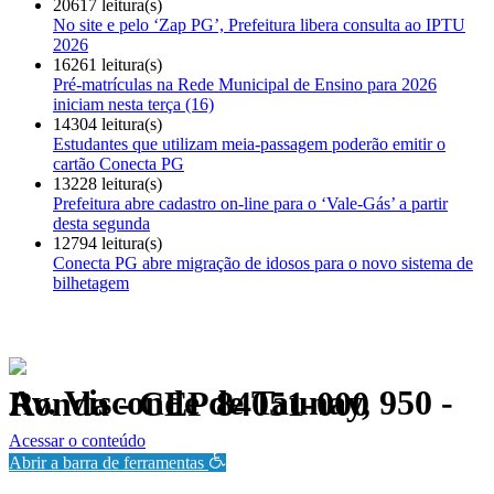
20617 leitura(s)
No site e pelo ‘Zap PG’, Prefeitura libera consulta ao IPTU
2026
16261 leitura(s)
Pré-matrículas na Rede Municipal de Ensino para 2026
iniciam nesta terça (16)
14304 leitura(s)
Estudantes que utilizam meia-passagem poderão emitir o
cartão Conecta PG
13228 leitura(s)
Prefeitura abre cadastro on-line para o ‘Vale-Gás’ a partir
desta segunda
12794 leitura(s)
Conecta PG abre migração de idosos para o novo sistema de
bilhetagem
Av. Visconde de Taunay, 950 - Ronda - CEP 84051-000
Política de Privacidade.
Acessar o conteúdo
Abrir a barra de ferramentas