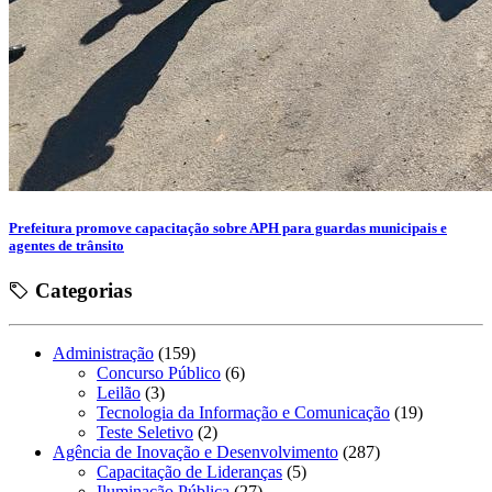
Prefeitura promove capacitação sobre APH para guardas municipais e
agentes de trânsito
Categorias
Administração
(159)
Concurso Público
(6)
Leilão
(3)
Tecnologia da Informação e Comunicação
(19)
Teste Seletivo
(2)
Agência de Inovação e Desenvolvimento
(287)
Capacitação de Lideranças
(5)
Iluminação Pública
(27)