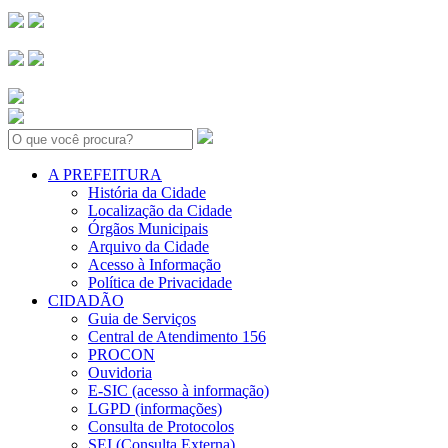
Search:
A PREFEITURA
História da Cidade
Localização da Cidade
Órgãos Municipais
Arquivo da Cidade
Acesso à Informação
Política de Privacidade
CIDADÃO
Guia de Serviços
Central de Atendimento 156
PROCON
Ouvidoria
E-SIC (acesso à informação)
LGPD (informações)
Consulta de Protocolos
SEI (Consulta Externa)