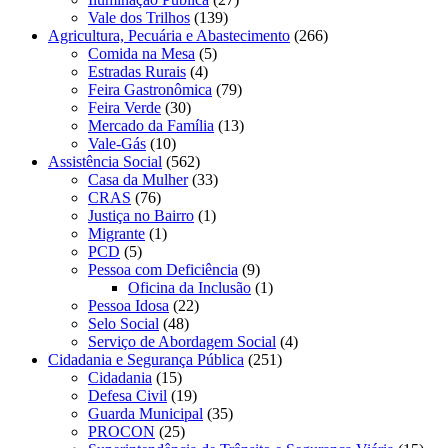
Vale dos Trilhos
(139)
Agricultura, Pecuária e Abastecimento
(266)
Comida na Mesa
(5)
Estradas Rurais
(4)
Feira Gastronômica
(79)
Feira Verde
(30)
Mercado da Família
(13)
Vale-Gás
(10)
Assistência Social
(562)
Casa da Mulher
(33)
CRAS
(76)
Justiça no Bairro
(1)
Migrante
(1)
PCD
(5)
Pessoa com Deficiência
(9)
Oficina da Inclusão
(1)
Pessoa Idosa
(22)
Selo Social
(48)
Serviço de Abordagem Social
(4)
Cidadania e Segurança Pública
(251)
Cidadania
(15)
Defesa Civil
(19)
Guarda Municipal
(35)
PROCON
(25)