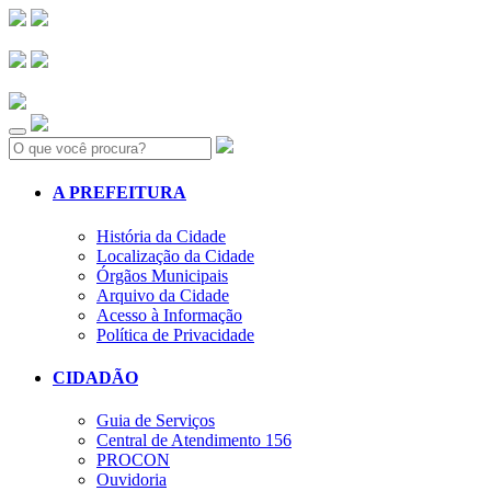
Search:
A PREFEITURA
História da Cidade
Localização da Cidade
Órgãos Municipais
Arquivo da Cidade
Acesso à Informação
Política de Privacidade
CIDADÃO
Guia de Serviços
Central de Atendimento 156
PROCON
Ouvidoria