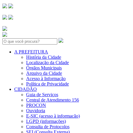
Search:
A PREFEITURA
História da Cidade
Localização da Cidade
Órgãos Municipais
Arquivo da Cidade
Acesso à Informação
Política de Privacidade
CIDADÃO
Guia de Serviços
Central de Atendimento 156
PROCON
Ouvidoria
E-SIC (acesso à informação)
LGPD (informações)
Consulta de Protocolos
SEI (Consulta Externa)