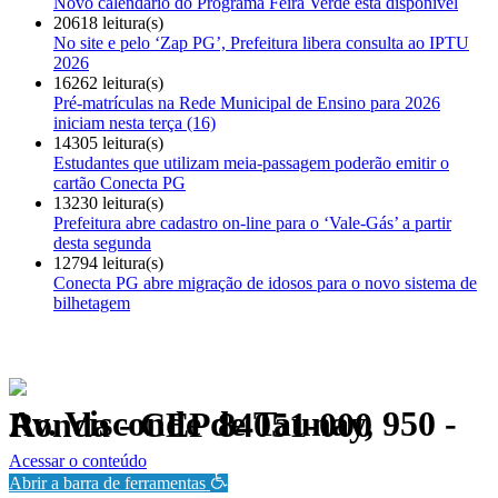
Novo calendário do Programa Feira Verde está disponível
20618 leitura(s)
No site e pelo ‘Zap PG’, Prefeitura libera consulta ao IPTU
2026
16262 leitura(s)
Pré-matrículas na Rede Municipal de Ensino para 2026
iniciam nesta terça (16)
14305 leitura(s)
Estudantes que utilizam meia-passagem poderão emitir o
cartão Conecta PG
13230 leitura(s)
Prefeitura abre cadastro on-line para o ‘Vale-Gás’ a partir
desta segunda
12794 leitura(s)
Conecta PG abre migração de idosos para o novo sistema de
bilhetagem
Av. Visconde de Taunay, 950 - Ronda - CEP 84051-000
Política de Privacidade.
Acessar o conteúdo
Abrir a barra de ferramentas