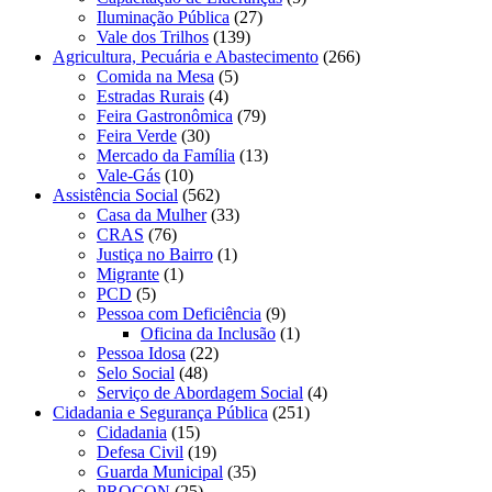
Iluminação Pública
(27)
Vale dos Trilhos
(139)
Agricultura, Pecuária e Abastecimento
(266)
Comida na Mesa
(5)
Estradas Rurais
(4)
Feira Gastronômica
(79)
Feira Verde
(30)
Mercado da Família
(13)
Vale-Gás
(10)
Assistência Social
(562)
Casa da Mulher
(33)
CRAS
(76)
Justiça no Bairro
(1)
Migrante
(1)
PCD
(5)
Pessoa com Deficiência
(9)
Oficina da Inclusão
(1)
Pessoa Idosa
(22)
Selo Social
(48)
Serviço de Abordagem Social
(4)
Cidadania e Segurança Pública
(251)
Cidadania
(15)
Defesa Civil
(19)
Guarda Municipal
(35)
PROCON
(25)