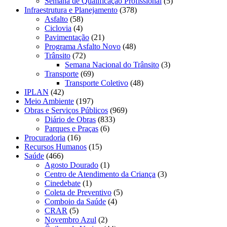
Semana de Qualificação Profissional
(5)
Infraestrutura e Planejamento
(378)
Asfalto
(58)
Ciclovia
(4)
Pavimentação
(21)
Programa Asfalto Novo
(48)
Trânsito
(72)
Semana Nacional do Trânsito
(3)
Transporte
(69)
Transporte Coletivo
(48)
IPLAN
(42)
Meio Ambiente
(197)
Obras e Serviços Públicos
(969)
Diário de Obras
(833)
Parques e Praças
(6)
Procuradoria
(16)
Recursos Humanos
(15)
Saúde
(466)
Agosto Dourado
(1)
Centro de Atendimento da Criança
(3)
Cinedebate
(1)
Coleta de Preventivo
(5)
Comboio da Saúde
(4)
CRAR
(5)
Novembro Azul
(2)