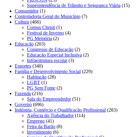
Superintendência de Trânsito e Segurança Viária
(15)
Consumidor
(1)
Controladoria Geral do Município
(7)
Cultura
(466)
Corpus Christi
(1)
Festival de Inverno
(4)
PG Memória
(2)
Educação
(203)
Congresso de Educação
(2)
Educação Especial Inclusiva
(2)
Infraestrutura escolar
(3)
Esportes
(340)
Família e Desenvolvimento Social
(229)
Habitação
(28)
LGBT
(1)
PG Sem Fome
(2)
Fazenda
(216)
Sala do Empreendedor
(51)
Governo
(696)
Indústria, Comércio e Qualificação Profissional
(283)
Agência do Trabalhador
(114)
Emprego
(41)
Feira da Barão
(8)
Investimento
(6)