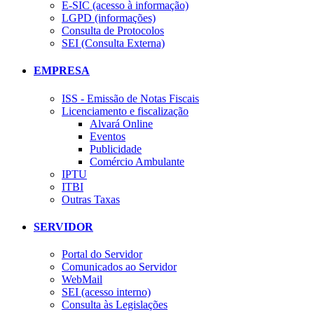
E-SIC (acesso à informação)
LGPD (informações)
Consulta de Protocolos
SEI (Consulta Externa)
EMPRESA
ISS - Emissão de Notas Fiscais
Licenciamento e fiscalização
Alvará Online
Eventos
Publicidade
Comércio Ambulante
IPTU
ITBI
Outras Taxas
SERVIDOR
Portal do Servidor
Comunicados ao Servidor
WebMail
SEI (acesso interno)
Consulta às Legislações