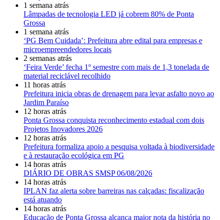
1 semana atrás
Lâmpadas de tecnologia LED já cobrem 80% de Ponta
Grossa
1 semana atrás
‘PG Bem Cuidada’: Prefeitura abre edital para empresas e
microempreendedores locais
2 semanas atrás
‘Feira Verde’ fecha 1º semestre com mais de 1,3 tonelada de
material reciclável recolhido
11 horas atrás
Prefeitura inicia obras de drenagem para levar asfalto novo ao
Jardim Paraíso
12 horas atrás
Ponta Grossa conquista reconhecimento estadual com dois
Projetos Inovadores 2026
12 horas atrás
Prefeitura formaliza apoio a pesquisa voltada à biodiversidade
e à restauração ecológica em PG
14 horas atrás
DIÁRIO DE OBRAS SMSP 06/08/2026
14 horas atrás
IPLAN faz alerta sobre barreiras nas calçadas: fiscalização
está atuando
14 horas atrás
Educação de Ponta Grossa alcança maior nota da história no