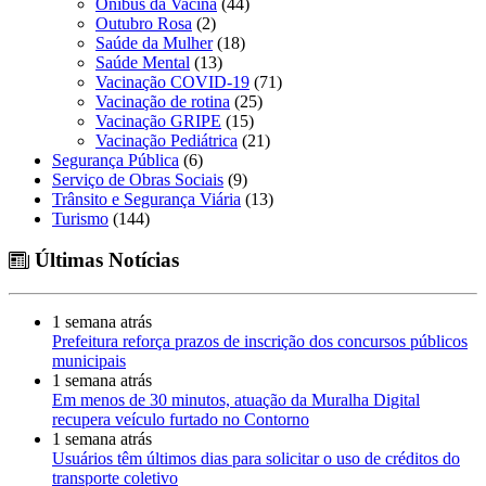
Ônibus da Vacina
(44)
Outubro Rosa
(2)
Saúde da Mulher
(18)
Saúde Mental
(13)
Vacinação COVID-19
(71)
Vacinação de rotina
(25)
Vacinação GRIPE
(15)
Vacinação Pediátrica
(21)
Segurança Pública
(6)
Serviço de Obras Sociais
(9)
Trânsito e Segurança Viária
(13)
Turismo
(144)
Últimas Notícias
1 semana atrás
Prefeitura reforça prazos de inscrição dos concursos públicos
municipais
1 semana atrás
Em menos de 30 minutos, atuação da Muralha Digital
recupera veículo furtado no Contorno
1 semana atrás
Usuários têm últimos dias para solicitar o uso de créditos do
transporte coletivo