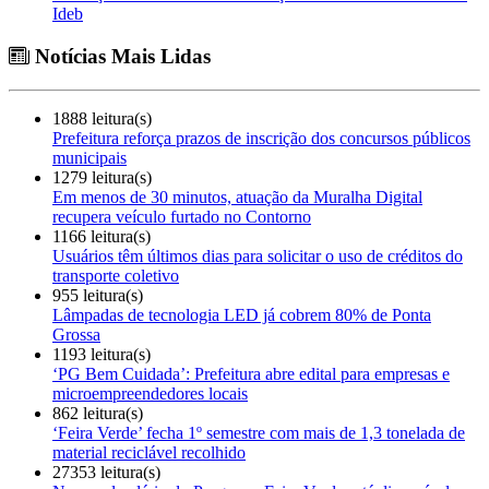
Ideb
Notícias Mais Lidas
1888 leitura(s)
Prefeitura reforça prazos de inscrição dos concursos públicos
municipais
1279 leitura(s)
Em menos de 30 minutos, atuação da Muralha Digital
recupera veículo furtado no Contorno
1166 leitura(s)
Usuários têm últimos dias para solicitar o uso de créditos do
transporte coletivo
955 leitura(s)
Lâmpadas de tecnologia LED já cobrem 80% de Ponta
Grossa
1193 leitura(s)
‘PG Bem Cuidada’: Prefeitura abre edital para empresas e
microempreendedores locais
862 leitura(s)
‘Feira Verde’ fecha 1º semestre com mais de 1,3 tonelada de
material reciclável recolhido
27353 leitura(s)