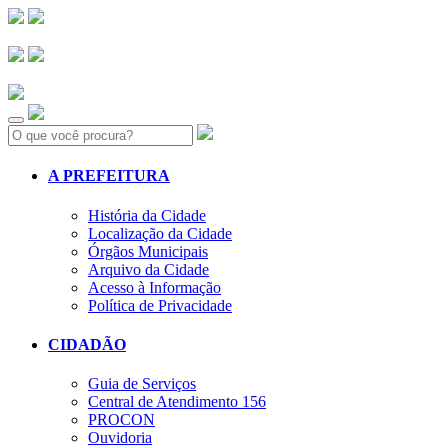
Search:
A PREFEITURA
História da Cidade
Localização da Cidade
Órgãos Municipais
Arquivo da Cidade
Acesso à Informação
Política de Privacidade
CIDADÃO
Guia de Serviços
Central de Atendimento 156
PROCON
Ouvidoria