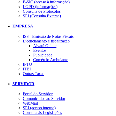
E-SIC (acesso à informação)
LGPD (informações)
Consulta de Protocolos
SEI (Consulta Externa)
EMPRESA
ISS - Emissão de Notas Fiscais
Licenciamento e fiscalização
Alvará Online
Eventos
Publicidade
Comércio Ambulante
IPTU
ITBI
Outras Taxas
SERVIDOR
Portal do Servidor
Comunicados ao Servidor
WebMail
SEI (acesso interno)
Consulta às Legislações