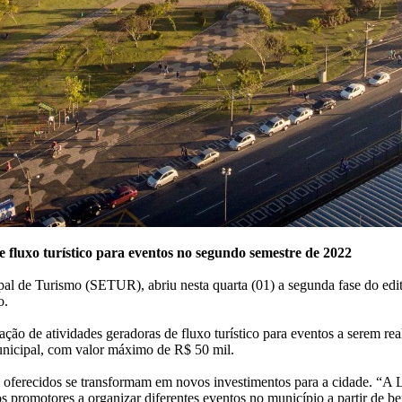
de fluxo turístico para eventos no segundo semestre de 2022
pal de Turismo (SETUR), abriu nesta quarta (01) a segunda fase do edi
o.
ização de atividades geradoras de fluxo turístico para eventos a serem
unicipal, com valor máximo de R$ 50 mil.
 oferecidos se transformam em novos investimentos para a cidade. “A Le
 promotores a organizar diferentes eventos no município a partir de be