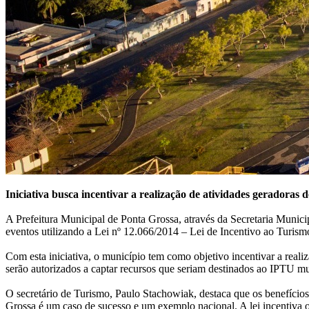
Iniciativa busca incentivar a realização de atividades geradoras 
A Prefeitura Municipal de Ponta Grossa, através da Secretaria Munici
eventos utilizando a Lei nº 12.066/2014 – Lei de Incentivo ao Turism
Com esta iniciativa, o município tem como objetivo incentivar a real
serão autorizados a captar recursos que seriam destinados ao IPTU m
O secretário de Turismo, Paulo Stachowiak, destaca que os benefícios
Grossa é um caso de sucesso e um exemplo nacional. A lei incentiva os