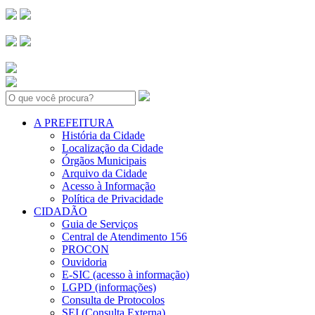
Search:
A PREFEITURA
História da Cidade
Localização da Cidade
Órgãos Municipais
Arquivo da Cidade
Acesso à Informação
Política de Privacidade
CIDADÃO
Guia de Serviços
Central de Atendimento 156
PROCON
Ouvidoria
E-SIC (acesso à informação)
LGPD (informações)
Consulta de Protocolos
SEI (Consulta Externa)