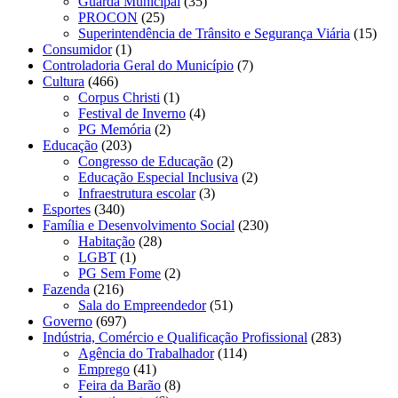
Guarda Municipal
(35)
PROCON
(25)
Superintendência de Trânsito e Segurança Viária
(15)
Consumidor
(1)
Controladoria Geral do Município
(7)
Cultura
(466)
Corpus Christi
(1)
Festival de Inverno
(4)
PG Memória
(2)
Educação
(203)
Congresso de Educação
(2)
Educação Especial Inclusiva
(2)
Infraestrutura escolar
(3)
Esportes
(340)
Família e Desenvolvimento Social
(230)
Habitação
(28)
LGBT
(1)
PG Sem Fome
(2)
Fazenda
(216)
Sala do Empreendedor
(51)
Governo
(697)
Indústria, Comércio e Qualificação Profissional
(283)
Agência do Trabalhador
(114)
Emprego
(41)
Feira da Barão
(8)