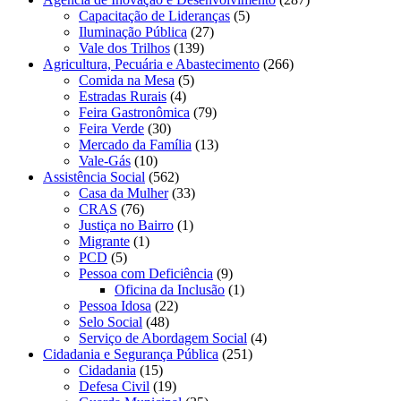
Capacitação de Lideranças
(5)
Iluminação Pública
(27)
Vale dos Trilhos
(139)
Agricultura, Pecuária e Abastecimento
(266)
Comida na Mesa
(5)
Estradas Rurais
(4)
Feira Gastronômica
(79)
Feira Verde
(30)
Mercado da Família
(13)
Vale-Gás
(10)
Assistência Social
(562)
Casa da Mulher
(33)
CRAS
(76)
Justiça no Bairro
(1)
Migrante
(1)
PCD
(5)
Pessoa com Deficiência
(9)
Oficina da Inclusão
(1)
Pessoa Idosa
(22)
Selo Social
(48)
Serviço de Abordagem Social
(4)
Cidadania e Segurança Pública
(251)
Cidadania
(15)
Defesa Civil
(19)