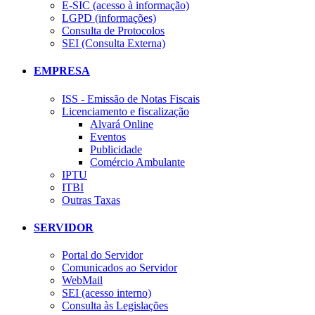
E-SIC (acesso à informação)
LGPD (informações)
Consulta de Protocolos
SEI (Consulta Externa)
EMPRESA
ISS - Emissão de Notas Fiscais
Licenciamento e fiscalização
Alvará Online
Eventos
Publicidade
Comércio Ambulante
IPTU
ITBI
Outras Taxas
SERVIDOR
Portal do Servidor
Comunicados ao Servidor
WebMail
SEI (acesso interno)
Consulta às Legislações