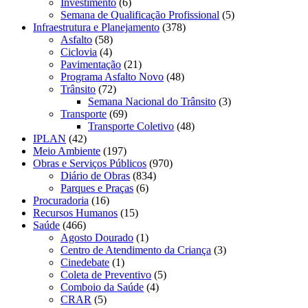
Investimento
(6)
Semana de Qualificação Profissional
(5)
Infraestrutura e Planejamento
(378)
Asfalto
(58)
Ciclovia
(4)
Pavimentação
(21)
Programa Asfalto Novo
(48)
Trânsito
(72)
Semana Nacional do Trânsito
(3)
Transporte
(69)
Transporte Coletivo
(48)
IPLAN
(42)
Meio Ambiente
(197)
Obras e Serviços Públicos
(970)
Diário de Obras
(834)
Parques e Praças
(6)
Procuradoria
(16)
Recursos Humanos
(15)
Saúde
(466)
Agosto Dourado
(1)
Centro de Atendimento da Criança
(3)
Cinedebate
(1)
Coleta de Preventivo
(5)
Comboio da Saúde
(4)
CRAR
(5)