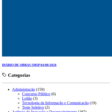
DIÁRIO DE OBRAS SMSP 04/08/2026
Categorias
Administração
(159)
Concurso Público
(6)
Leilão
(3)
Tecnologia da Informação e Comunicação
(19)
Teste Seletivo
(2)
Agência de Inovação e Desenvolvimento
(287)