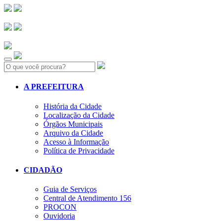
Search:
A PREFEITURA
História da Cidade
Localização da Cidade
Órgãos Municipais
Arquivo da Cidade
Acesso à Informação
Política de Privacidade
CIDADÃO
Guia de Serviços
Central de Atendimento 156
PROCON
Ouvidoria