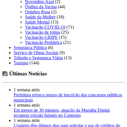
Novembro Azul
(2)
Ônibus da Vacina
(44)
Outubro Rosa
(2)
Saúde da Mulher
(18)
Saúde Mental
(13)
Vacinação COVID-19
(71)
Vacinação de rotina
(25)
Vacinação GRIPE
(15)
Vacinação Pediátrica
(21)
Segurança Pública
(6)
Serviço de Obras Sociais
(9)
Trânsito e Segurança Viária
(13)
Turismo
(144)
Últimas Notícias
1 semana atrás
Prefeitura reforça prazos de inscrição dos concursos públicos
municipais
1 semana atrás
Em menos de 30 minutos, atuação da Muralha Digital
recupera veículo furtado no Contorno
1 semana atrás
Usuários têm últimos dias para solicitar o uso de créditos do