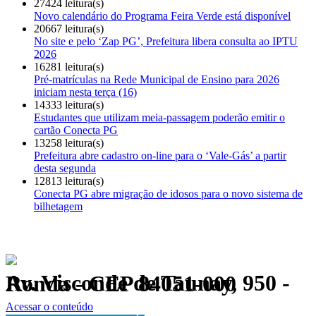
27424 leitura(s)
Novo calendário do Programa Feira Verde está disponível
20667 leitura(s)
No site e pelo ‘Zap PG’, Prefeitura libera consulta ao IPTU
2026
16281 leitura(s)
Pré-matrículas na Rede Municipal de Ensino para 2026
iniciam nesta terça (16)
14333 leitura(s)
Estudantes que utilizam meia-passagem poderão emitir o
cartão Conecta PG
13258 leitura(s)
Prefeitura abre cadastro on-line para o ‘Vale-Gás’ a partir
desta segunda
12813 leitura(s)
Conecta PG abre migração de idosos para o novo sistema de
bilhetagem
Av. Visconde de Taunay, 950 - Ronda - CEP 84051-000
Política de Privacidade.
Acessar o conteúdo