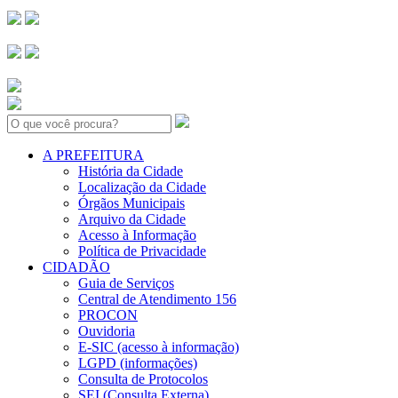
Search:
A PREFEITURA
História da Cidade
Localização da Cidade
Órgãos Municipais
Arquivo da Cidade
Acesso à Informação
Política de Privacidade
CIDADÃO
Guia de Serviços
Central de Atendimento 156
PROCON
Ouvidoria
E-SIC (acesso à informação)
LGPD (informações)
Consulta de Protocolos
SEI (Consulta Externa)