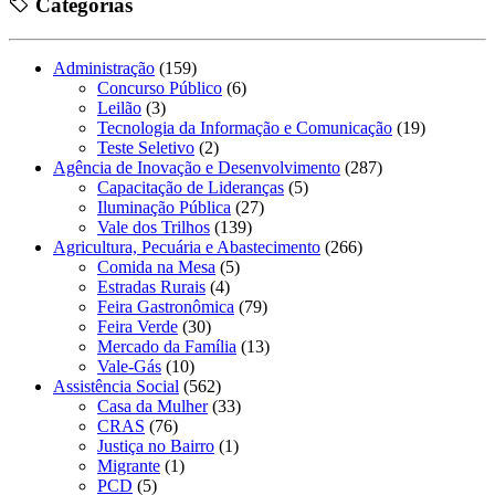
Categorias
Administração
(159)
Concurso Público
(6)
Leilão
(3)
Tecnologia da Informação e Comunicação
(19)
Teste Seletivo
(2)
Agência de Inovação e Desenvolvimento
(287)
Capacitação de Lideranças
(5)
Iluminação Pública
(27)
Vale dos Trilhos
(139)
Agricultura, Pecuária e Abastecimento
(266)
Comida na Mesa
(5)
Estradas Rurais
(4)
Feira Gastronômica
(79)
Feira Verde
(30)
Mercado da Família
(13)
Vale-Gás
(10)
Assistência Social
(562)
Casa da Mulher
(33)
CRAS
(76)
Justiça no Bairro
(1)
Migrante
(1)
PCD
(5)