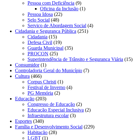
Pessoa com Deficiência
(9)
Oficina da Inclusão
(1)
Pessoa Idosa
(22)
Selo Social
(48)
Serviço de Abordagem Social
(4)
Cidadania e Segurança Pública
(251)
Cidadania
(15)
Defesa Civil
(19)
Guarda Municipal
(35)
PROCON
(25)
Superintendência de Trânsito e Segurança Viária
(15)
Consumidor
(1)
Controladoria Geral do Município
(7)
Cultura
(466)
Corpus Christi
(1)
Festival de Inverno
(4)
PG Memória
(2)
Educação
(203)
Congresso de Educação
(2)
Educação Especial Inclusiva
(2)
Infraestrutura escolar
(3)
Esportes
(340)
Família e Desenvolvimento Social
(229)
Habitação
(28)
LGBT
(1)