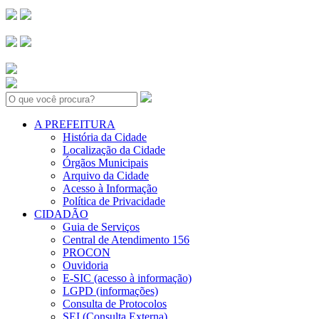
Search:
A PREFEITURA
História da Cidade
Localização da Cidade
Órgãos Municipais
Arquivo da Cidade
Acesso à Informação
Política de Privacidade
CIDADÃO
Guia de Serviços
Central de Atendimento 156
PROCON
Ouvidoria
E-SIC (acesso à informação)
LGPD (informações)
Consulta de Protocolos
SEI (Consulta Externa)