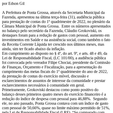
por Edson Gil
A Prefeitura de Ponta Grossa, através da Secretaria Municipal da
Fazenda, apresentou na última terça-feira (31), audiência pública
para prestação de contas do 1º quadrimestre de 2022, no plenário da
Câmara Municipal de Ponta Grossa. Entre os números apresentados
no balanço pelo secretário da Fazenda, Cláudio Grokoviski, os
destaques foram para a redução de gastos com pessoal, aumento em
investimentos em Saúde e na assistência social, como também o fato
da Receita Corrente Líquida ter crescido nos últimos meses, mas
ainda, sim ter ficado abaixo da inflação.
Em cumprimento ao disposto no § 4º, do art. 9º, e arts. 48 e 49, da
Lei de Responsabilidade Fiscal, (LC 101/00), a audiência pública
foi convocada pelo vereador Filipe Chociai, presidente da Comissão
de Finanças, Orçamento e Fiscalização, para a apresentação do
cumprimento das metas fiscais do 1º quadrimestre do ano de 2022,
da prestação de contas do exercício móvel, discussão e
esclarecimentos de assuntos de interesse da comunidade e prestar
esclarecimentos necessários à comunidade em geral.
Primeiramente, Grokoviski destacou como ponto positivo do
balanço desses primeiros quatro meses do exercício financeiro é a
redução do índice de despesa com pessoal para 46,88%. Segundo
ele, no ano passado, Ponta Grossa contava com um índice de gasto
com pessoal de 50,66%, quase no limite máximo permitido de 51%,
pela Lei de Responsabilidade Fiscal (LRF), “Se comparado com