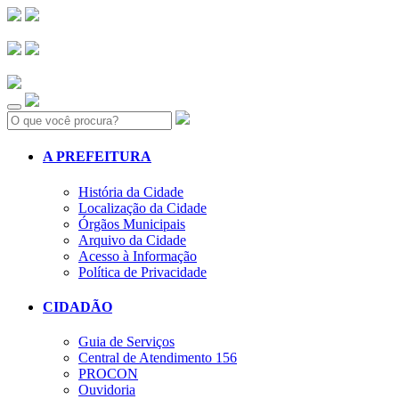
Search:
A PREFEITURA
História da Cidade
Localização da Cidade
Órgãos Municipais
Arquivo da Cidade
Acesso à Informação
Política de Privacidade
CIDADÃO
Guia de Serviços
Central de Atendimento 156
PROCON
Ouvidoria