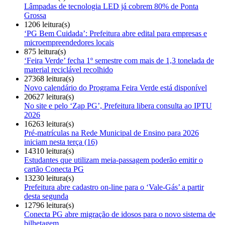
Lâmpadas de tecnologia LED já cobrem 80% de Ponta
Grossa
1206 leitura(s)
‘PG Bem Cuidada’: Prefeitura abre edital para empresas e
microempreendedores locais
875 leitura(s)
‘Feira Verde’ fecha 1º semestre com mais de 1,3 tonelada de
material reciclável recolhido
27368 leitura(s)
Novo calendário do Programa Feira Verde está disponível
20627 leitura(s)
No site e pelo ‘Zap PG’, Prefeitura libera consulta ao IPTU
2026
16263 leitura(s)
Pré-matrículas na Rede Municipal de Ensino para 2026
iniciam nesta terça (16)
14310 leitura(s)
Estudantes que utilizam meia-passagem poderão emitir o
cartão Conecta PG
13230 leitura(s)
Prefeitura abre cadastro on-line para o ‘Vale-Gás’ a partir
desta segunda
12796 leitura(s)
Conecta PG abre migração de idosos para o novo sistema de
bilhetagem