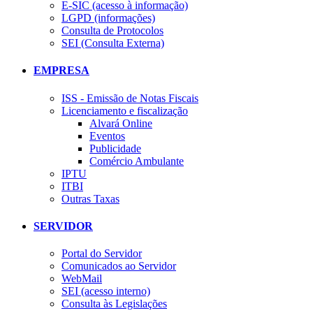
E-SIC (acesso à informação)
LGPD (informações)
Consulta de Protocolos
SEI (Consulta Externa)
EMPRESA
ISS - Emissão de Notas Fiscais
Licenciamento e fiscalização
Alvará Online
Eventos
Publicidade
Comércio Ambulante
IPTU
ITBI
Outras Taxas
SERVIDOR
Portal do Servidor
Comunicados ao Servidor
WebMail
SEI (acesso interno)
Consulta às Legislações