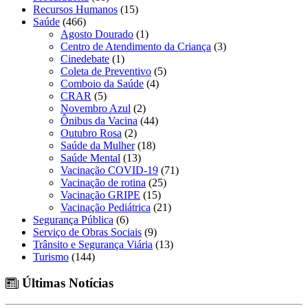
Recursos Humanos
(15)
Saúde
(466)
Agosto Dourado
(1)
Centro de Atendimento da Criança
(3)
Cinedebate
(1)
Coleta de Preventivo
(5)
Comboio da Saúde
(4)
CRAR
(5)
Novembro Azul
(2)
Ônibus da Vacina
(44)
Outubro Rosa
(2)
Saúde da Mulher
(18)
Saúde Mental
(13)
Vacinação COVID-19
(71)
Vacinação de rotina
(25)
Vacinação GRIPE
(15)
Vacinação Pediátrica
(21)
Segurança Pública
(6)
Serviço de Obras Sociais
(9)
Trânsito e Segurança Viária
(13)
Turismo
(144)
Últimas Notícias