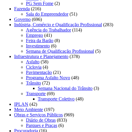
PG Sem Fome
(2)
Fazenda
(216)
Sala do Empreendedor
(51)
Governo
(696)
Indústria, Comércio e Qualificação Profissional
(283)
Agência do Trabalhador
(114)
Emprego
(41)
Feira da Barão
(8)
Investimento
(6)
Semana de Qualificação Profissional
(5)
Infraestrutura e Planejamento
(378)
Asfalto
(58)
Ciclovia
(4)
Pavimentação
(21)
Programa Asfalto Novo
(48)
Trânsito
(72)
Semana Nacional do Trânsito
(3)
Transporte
(69)
Transporte Coletivo
(48)
IPLAN
(42)
Meio Ambiente
(197)
Obras e Serviços Públicos
(969)
Diário de Obras
(833)
Parques e Praças
(6)
Procuradoria
(16)