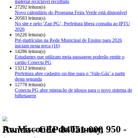
material reciclável recolhido
27292 leitura(s)
Novo calendário do Programa Feira Verde está disponível
20583 leitura(s)
No site e pelo ‘Zap PG’, Prefeitura libera consulta ao IPTU
2026
16226 leitura(s)
Pré-matrículas na Rede Municipal de Ensino para 2026
iniciam nesta terça (16)
14286 leitura(s)
Estudantes que utilizam meia-passagem poderão emitir o
cartão Conecta PG
13212 leitura(s)
Prefeitura abre cadastro on-line para o ‘Vale-Gás’ a partir
desta segunda
12778 leitura(s)
Conecta PG abre migração de idosos para o novo sistema de
bilhetagem
Av. Visconde de Taunay, 950 - Ronda - CEP 84051-000
Política de Privacidade.