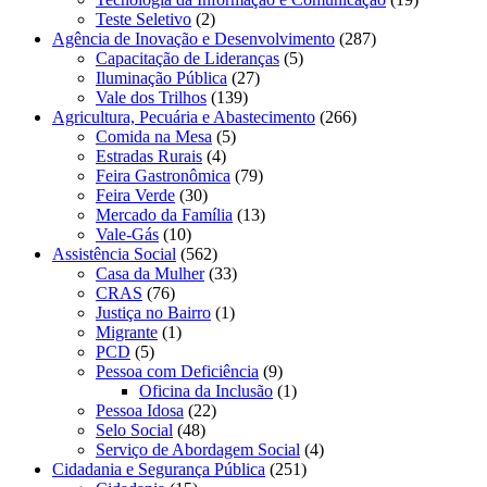
Teste Seletivo
(2)
Agência de Inovação e Desenvolvimento
(287)
Capacitação de Lideranças
(5)
Iluminação Pública
(27)
Vale dos Trilhos
(139)
Agricultura, Pecuária e Abastecimento
(266)
Comida na Mesa
(5)
Estradas Rurais
(4)
Feira Gastronômica
(79)
Feira Verde
(30)
Mercado da Família
(13)
Vale-Gás
(10)
Assistência Social
(562)
Casa da Mulher
(33)
CRAS
(76)
Justiça no Bairro
(1)
Migrante
(1)
PCD
(5)
Pessoa com Deficiência
(9)
Oficina da Inclusão
(1)
Pessoa Idosa
(22)
Selo Social
(48)
Serviço de Abordagem Social
(4)
Cidadania e Segurança Pública
(251)