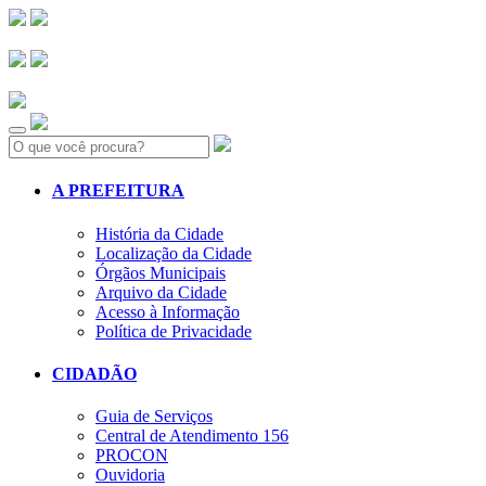
Search:
A PREFEITURA
História da Cidade
Localização da Cidade
Órgãos Municipais
Arquivo da Cidade
Acesso à Informação
Política de Privacidade
CIDADÃO
Guia de Serviços
Central de Atendimento 156
PROCON
Ouvidoria