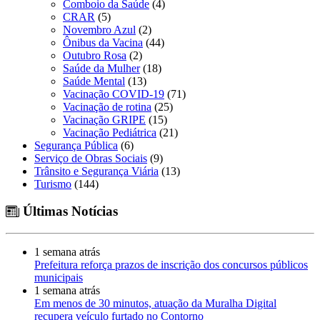
Comboio da Saúde
(4)
CRAR
(5)
Novembro Azul
(2)
Ônibus da Vacina
(44)
Outubro Rosa
(2)
Saúde da Mulher
(18)
Saúde Mental
(13)
Vacinação COVID-19
(71)
Vacinação de rotina
(25)
Vacinação GRIPE
(15)
Vacinação Pediátrica
(21)
Segurança Pública
(6)
Serviço de Obras Sociais
(9)
Trânsito e Segurança Viária
(13)
Turismo
(144)
Últimas Notícias
1 semana atrás
Prefeitura reforça prazos de inscrição dos concursos públicos
municipais
1 semana atrás
Em menos de 30 minutos, atuação da Muralha Digital
recupera veículo furtado no Contorno