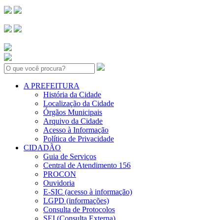
Search:
A PREFEITURA
História da Cidade
Localização da Cidade
Órgãos Municipais
Arquivo da Cidade
Acesso à Informação
Política de Privacidade
CIDADÃO
Guia de Serviços
Central de Atendimento 156
PROCON
Ouvidoria
E-SIC (acesso à informação)
LGPD (informações)
Consulta de Protocolos
SEI (Consulta Externa)