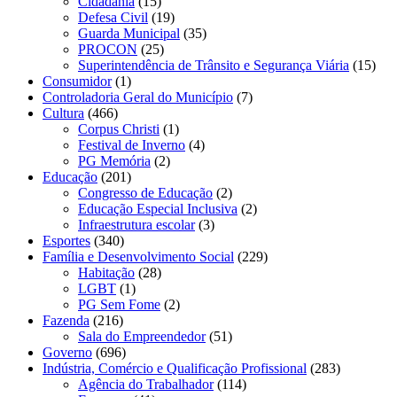
Cidadania
(15)
Defesa Civil
(19)
Guarda Municipal
(35)
PROCON
(25)
Superintendência de Trânsito e Segurança Viária
(15)
Consumidor
(1)
Controladoria Geral do Município
(7)
Cultura
(466)
Corpus Christi
(1)
Festival de Inverno
(4)
PG Memória
(2)
Educação
(201)
Congresso de Educação
(2)
Educação Especial Inclusiva
(2)
Infraestrutura escolar
(3)
Esportes
(340)
Família e Desenvolvimento Social
(229)
Habitação
(28)
LGBT
(1)
PG Sem Fome
(2)
Fazenda
(216)
Sala do Empreendedor
(51)
Governo
(696)
Indústria, Comércio e Qualificação Profissional
(283)
Agência do Trabalhador
(114)