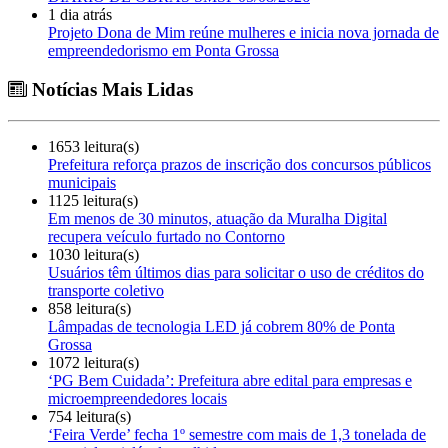
1 dia atrás
Projeto Dona de Mim reúne mulheres e inicia nova jornada de
empreendedorismo em Ponta Grossa
Notícias Mais Lidas
1653 leitura(s)
Prefeitura reforça prazos de inscrição dos concursos públicos
municipais
1125 leitura(s)
Em menos de 30 minutos, atuação da Muralha Digital
recupera veículo furtado no Contorno
1030 leitura(s)
Usuários têm últimos dias para solicitar o uso de créditos do
transporte coletivo
858 leitura(s)
Lâmpadas de tecnologia LED já cobrem 80% de Ponta
Grossa
1072 leitura(s)
‘PG Bem Cuidada’: Prefeitura abre edital para empresas e
microempreendedores locais
754 leitura(s)
‘Feira Verde’ fecha 1º semestre com mais de 1,3 tonelada de