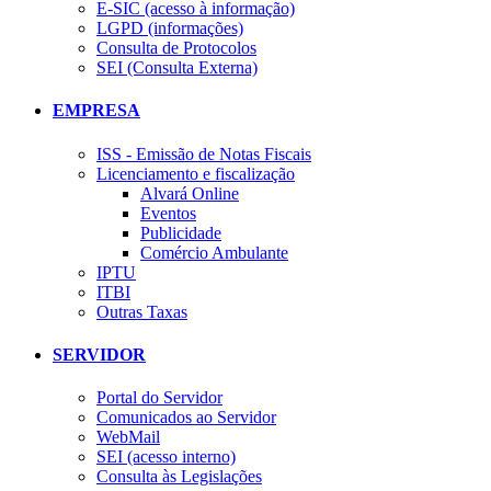
E-SIC (acesso à informação)
LGPD (informações)
Consulta de Protocolos
SEI (Consulta Externa)
EMPRESA
ISS - Emissão de Notas Fiscais
Licenciamento e fiscalização
Alvará Online
Eventos
Publicidade
Comércio Ambulante
IPTU
ITBI
Outras Taxas
SERVIDOR
Portal do Servidor
Comunicados ao Servidor
WebMail
SEI (acesso interno)
Consulta às Legislações