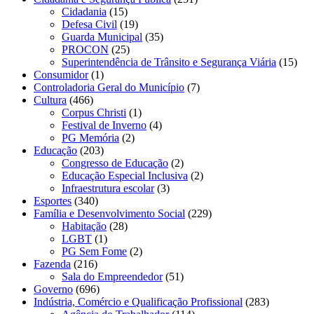
Cidadania
(15)
Defesa Civil
(19)
Guarda Municipal
(35)
PROCON
(25)
Superintendência de Trânsito e Segurança Viária
(15)
Consumidor
(1)
Controladoria Geral do Município
(7)
Cultura
(466)
Corpus Christi
(1)
Festival de Inverno
(4)
PG Memória
(2)
Educação
(203)
Congresso de Educação
(2)
Educação Especial Inclusiva
(2)
Infraestrutura escolar
(3)
Esportes
(340)
Família e Desenvolvimento Social
(229)
Habitação
(28)
LGBT
(1)
PG Sem Fome
(2)
Fazenda
(216)
Sala do Empreendedor
(51)
Governo
(696)
Indústria, Comércio e Qualificação Profissional
(283)