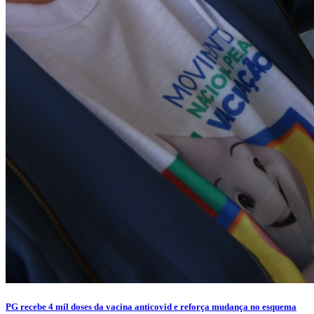
PG recebe 4 mil doses da vacina anticovid e reforça mudança no esquema