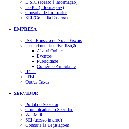
E-SIC (acesso à informação)
LGPD (informações)
Consulta de Protocolos
SEI (Consulta Externa)
EMPRESA
ISS - Emissão de Notas Fiscais
Licenciamento e fiscalização
Alvará Online
Eventos
Publicidade
Comércio Ambulante
IPTU
ITBI
Outras Taxas
SERVIDOR
Portal do Servidor
Comunicados ao Servidor
WebMail
SEI (acesso interno)
Consulta às Legislações