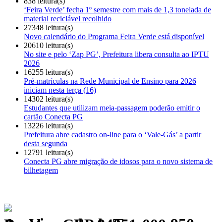
838 leitura(s)
‘Feira Verde’ fecha 1º semestre com mais de 1,3 tonelada de
material reciclável recolhido
27348 leitura(s)
Novo calendário do Programa Feira Verde está disponível
20610 leitura(s)
No site e pelo ‘Zap PG’, Prefeitura libera consulta ao IPTU
2026
16255 leitura(s)
Pré-matrículas na Rede Municipal de Ensino para 2026
iniciam nesta terça (16)
14302 leitura(s)
Estudantes que utilizam meia-passagem poderão emitir o
cartão Conecta PG
13226 leitura(s)
Prefeitura abre cadastro on-line para o ‘Vale-Gás’ a partir
desta segunda
12791 leitura(s)
Conecta PG abre migração de idosos para o novo sistema de
bilhetagem