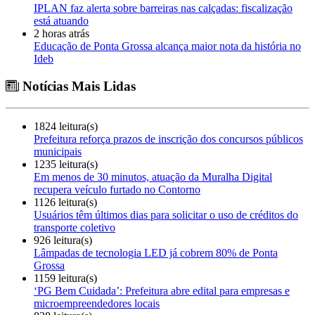
IPLAN faz alerta sobre barreiras nas calçadas: fiscalização
está atuando
2 horas atrás
Educação de Ponta Grossa alcança maior nota da história no
Ideb
Notícias Mais Lidas
1824 leitura(s)
Prefeitura reforça prazos de inscrição dos concursos públicos
municipais
1235 leitura(s)
Em menos de 30 minutos, atuação da Muralha Digital
recupera veículo furtado no Contorno
1126 leitura(s)
Usuários têm últimos dias para solicitar o uso de créditos do
transporte coletivo
926 leitura(s)
Lâmpadas de tecnologia LED já cobrem 80% de Ponta
Grossa
1159 leitura(s)
‘PG Bem Cuidada’: Prefeitura abre edital para empresas e
microempreendedores locais