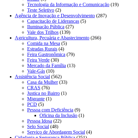
Tecnologia da Informação e Comunicação
(19)
Teste Seletivo
(2)
Agência de Inovação e Desenvolvimento
(287)
Capacitação de Lideranças
(5)
Iluminação Pública
(27)
Vale dos Trilhos
(139)
Agricultura, Pecuária e Abastecimento
(266)
Comida na Mesa
(5)
Estradas Rurais
(4)
Feira Gastronômica
(79)
Feira Verde
(30)
Mercado da Família
(13)
Vale-Gás
(10)
Assistência Social
(562)
Casa da Mulher
(33)
CRAS
(76)
Justiça no Bairro
(1)
Migrante
(1)
PCD
(5)
Pessoa com Deficiência
(9)
Oficina da Inclusão
(1)
Pessoa Idosa
(22)
Selo Social
(48)
Serviço de Abordagem Social
(4)
Cidadania e Segurança Pública
(251)