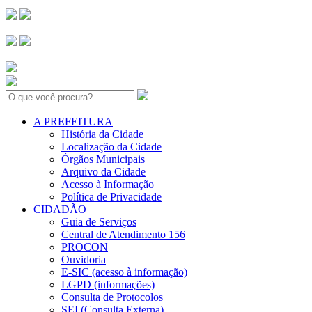
Search:
A PREFEITURA
História da Cidade
Localização da Cidade
Órgãos Municipais
Arquivo da Cidade
Acesso à Informação
Política de Privacidade
CIDADÃO
Guia de Serviços
Central de Atendimento 156
PROCON
Ouvidoria
E-SIC (acesso à informação)
LGPD (informações)
Consulta de Protocolos
SEI (Consulta Externa)