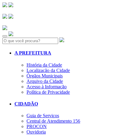
Search:
A PREFEITURA
História da Cidade
Localização da Cidade
Órgãos Municipais
Arquivo da Cidade
Acesso à Informação
Política de Privacidade
CIDADÃO
Guia de Serviços
Central de Atendimento 156
PROCON
Ouvidoria