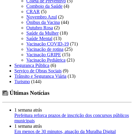
Coleta de Preventivo
(5)
Comboio da Saúde
(4)
CRAR
(5)
Novembro Azul
(2)
Ônibus da Vacina
(44)
Outubro Rosa
(2)
Saúde da Mulher
(18)
Saúde Mental
(13)
Vacinação COVID-19
(71)
Vacinação de rotina
(25)
Vacinação GRIPE
(15)
Vacinação Pediátrica
(21)
Segurança Pública
(6)
Serviço de Obras Sociais
(9)
Trânsito e Segurança Viária
(13)
Turismo
(144)
Últimas Notícias
1 semana atrás
Prefeitura reforça prazos de inscrição dos concursos públicos
municipais
1 semana atrás
Em menos de 30 minutos, atuação da Muralha Digital