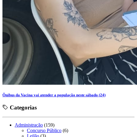
Ônibus da Vacina vai atender a população neste sábado (24)
Categorias
Administração
(159)
Concurso Público
(6)
Leilão
(3)