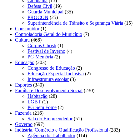
Cidadania
(15)
Defesa Civil
(19)
Guarda Municipal
(35)
PROCON
(25)
Superintendência de Trânsito e Segurança Viária
(15)
Consumidor
(1)
Controladoria Geral do Município
(7)
Cultura
(466)
Corpus Christi
(1)
Festival de Inverno
(4)
PG Memória
(2)
Educação
(203)
Congresso de Educação
(2)
Educação Especial Inclusiva
(2)
Infraestrutura escolar
(3)
Esportes
(340)
Família e Desenvolvimento Social
(230)
Habitação
(28)
LGBT
(1)
PG Sem Fome
(2)
Fazenda
(216)
Sala do Empreendedor
(51)
Governo
(697)
Indústria, Comércio e Qualificação Profissional
(283)
Agência do Trabalhador
(114)