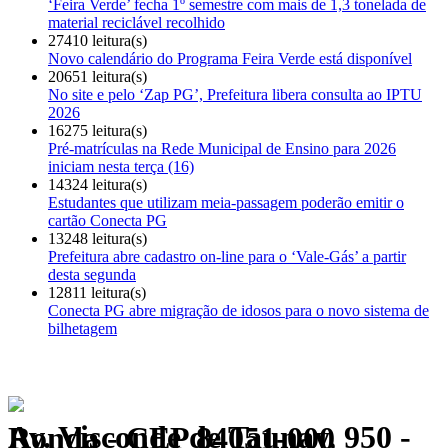
‘Feira Verde’ fecha 1º semestre com mais de 1,3 tonelada de
material reciclável recolhido
27410 leitura(s)
Novo calendário do Programa Feira Verde está disponível
20651 leitura(s)
No site e pelo ‘Zap PG’, Prefeitura libera consulta ao IPTU
2026
16275 leitura(s)
Pré-matrículas na Rede Municipal de Ensino para 2026
iniciam nesta terça (16)
14324 leitura(s)
Estudantes que utilizam meia-passagem poderão emitir o
cartão Conecta PG
13248 leitura(s)
Prefeitura abre cadastro on-line para o ‘Vale-Gás’ a partir
desta segunda
12811 leitura(s)
Conecta PG abre migração de idosos para o novo sistema de
bilhetagem
Av. Visconde de Taunay, 950 - Ronda - CEP 84051-000