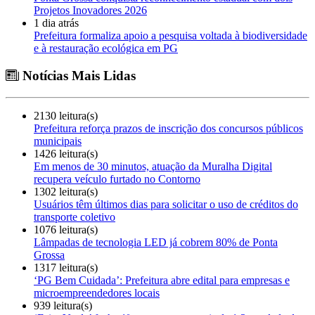
Projetos Inovadores 2026
1 dia atrás
Prefeitura formaliza apoio a pesquisa voltada à biodiversidade
e à restauração ecológica em PG
Notícias Mais Lidas
2130 leitura(s)
Prefeitura reforça prazos de inscrição dos concursos públicos
municipais
1426 leitura(s)
Em menos de 30 minutos, atuação da Muralha Digital
recupera veículo furtado no Contorno
1302 leitura(s)
Usuários têm últimos dias para solicitar o uso de créditos do
transporte coletivo
1076 leitura(s)
Lâmpadas de tecnologia LED já cobrem 80% de Ponta
Grossa
1317 leitura(s)
‘PG Bem Cuidada’: Prefeitura abre edital para empresas e
microempreendedores locais
939 leitura(s)