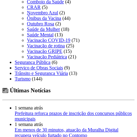
Comboio da Saúde
(4)
CRAR
(5)
Novembro Azul
(2)
Ônibus da Vacina
(44)
Outubro Rosa
(2)
Saúde da Mulher
(18)
Saúde Mental
(13)
Vacinação COVID-19
(71)
Vacinação de rotina
(25)
Vacinação GRIPE
(15)
Vacinação Pediátrica
(21)
Segurança Pública
(6)
Serviço de Obras Sociais
(9)
Trânsito e Segurança Viária
(13)
Turismo
(144)
Últimas Notícias
1 semana atrás
Prefeitura reforça prazos de inscrição dos concursos públicos
municipais
1 semana atrás
Em menos de 30 minutos, atuação da Muralha Digital
recupera veículo furtado no Contorno