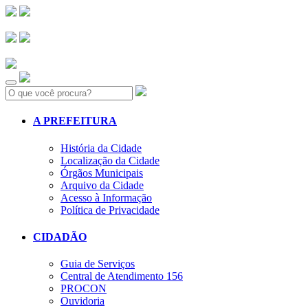
Search:
A PREFEITURA
História da Cidade
Localização da Cidade
Órgãos Municipais
Arquivo da Cidade
Acesso à Informação
Política de Privacidade
CIDADÃO
Guia de Serviços
Central de Atendimento 156
PROCON
Ouvidoria