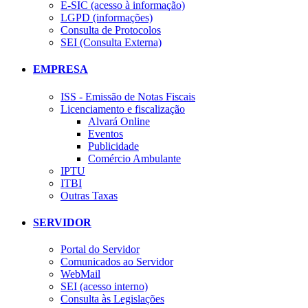
E-SIC (acesso à informação)
LGPD (informações)
Consulta de Protocolos
SEI (Consulta Externa)
EMPRESA
ISS - Emissão de Notas Fiscais
Licenciamento e fiscalização
Alvará Online
Eventos
Publicidade
Comércio Ambulante
IPTU
ITBI
Outras Taxas
SERVIDOR
Portal do Servidor
Comunicados ao Servidor
WebMail
SEI (acesso interno)
Consulta às Legislações