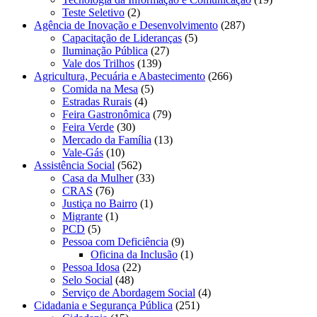
Teste Seletivo
(2)
Agência de Inovação e Desenvolvimento
(287)
Capacitação de Lideranças
(5)
Iluminação Pública
(27)
Vale dos Trilhos
(139)
Agricultura, Pecuária e Abastecimento
(266)
Comida na Mesa
(5)
Estradas Rurais
(4)
Feira Gastronômica
(79)
Feira Verde
(30)
Mercado da Família
(13)
Vale-Gás
(10)
Assistência Social
(562)
Casa da Mulher
(33)
CRAS
(76)
Justiça no Bairro
(1)
Migrante
(1)
PCD
(5)
Pessoa com Deficiência
(9)
Oficina da Inclusão
(1)
Pessoa Idosa
(22)
Selo Social
(48)
Serviço de Abordagem Social
(4)
Cidadania e Segurança Pública
(251)