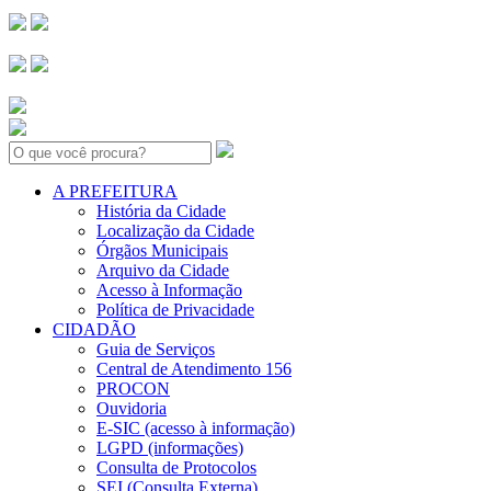
Search:
A PREFEITURA
História da Cidade
Localização da Cidade
Órgãos Municipais
Arquivo da Cidade
Acesso à Informação
Política de Privacidade
CIDADÃO
Guia de Serviços
Central de Atendimento 156
PROCON
Ouvidoria
E-SIC (acesso à informação)
LGPD (informações)
Consulta de Protocolos
SEI (Consulta Externa)