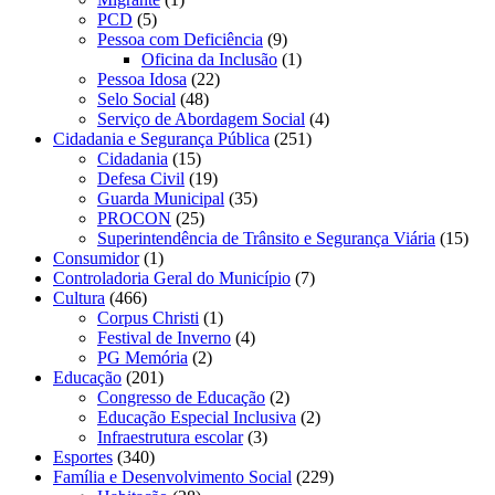
PCD
(5)
Pessoa com Deficiência
(9)
Oficina da Inclusão
(1)
Pessoa Idosa
(22)
Selo Social
(48)
Serviço de Abordagem Social
(4)
Cidadania e Segurança Pública
(251)
Cidadania
(15)
Defesa Civil
(19)
Guarda Municipal
(35)
PROCON
(25)
Superintendência de Trânsito e Segurança Viária
(15)
Consumidor
(1)
Controladoria Geral do Município
(7)
Cultura
(466)
Corpus Christi
(1)
Festival de Inverno
(4)
PG Memória
(2)
Educação
(201)
Congresso de Educação
(2)
Educação Especial Inclusiva
(2)
Infraestrutura escolar
(3)
Esportes
(340)
Família e Desenvolvimento Social
(229)