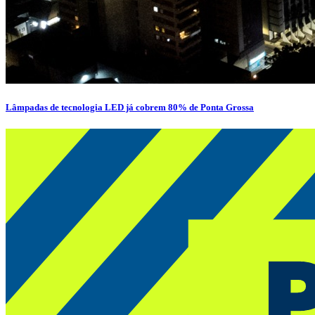
Lâmpadas de tecnologia LED já cobrem 80% de Ponta Grossa