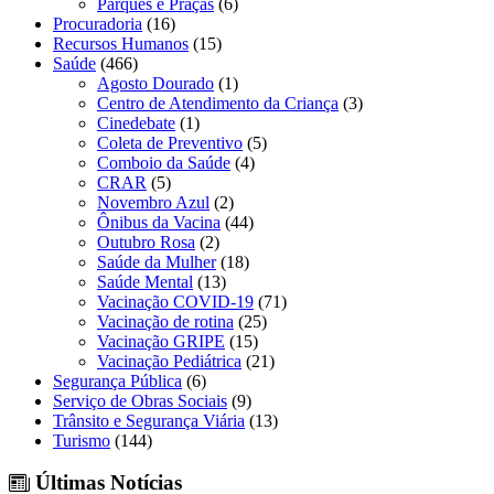
Parques e Praças
(6)
Procuradoria
(16)
Recursos Humanos
(15)
Saúde
(466)
Agosto Dourado
(1)
Centro de Atendimento da Criança
(3)
Cinedebate
(1)
Coleta de Preventivo
(5)
Comboio da Saúde
(4)
CRAR
(5)
Novembro Azul
(2)
Ônibus da Vacina
(44)
Outubro Rosa
(2)
Saúde da Mulher
(18)
Saúde Mental
(13)
Vacinação COVID-19
(71)
Vacinação de rotina
(25)
Vacinação GRIPE
(15)
Vacinação Pediátrica
(21)
Segurança Pública
(6)
Serviço de Obras Sociais
(9)
Trânsito e Segurança Viária
(13)
Turismo
(144)
Últimas Notícias