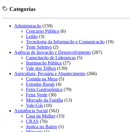
Categorias
Administração
(159)
Concurso Público
(6)
Leilão
(3)
Tecnologia da Informação e Comunicação
(19)
Teste Seletivo
(2)
Agência de Inovação e Desenvolvimento
(287)
Capacitação de Lideranças
(5)
Iluminação Pública
(27)
Vale dos Trilhos
(139)
Agricultura, Pecuária e Abastecimento
(266)
Comida na Mesa
(5)
Estradas Rurais
(4)
Feira Gastronômica
(79)
Feira Verde
(30)
Mercado da Família
(13)
Vale-Gás
(10)
Assistência Social
(562)
Casa da Mulher
(33)
CRAS
(76)
Justiça no Bairro
(1)
Migrante
(1)