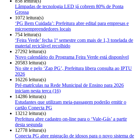
858 leitura(s)
Lâmpadas de tecnologia LED já cobrem 80% de Ponta
Grossa
1072 leitura(s)
‘PG Bem Cuidada’: Prefeitura abre edital para empresas e
microempreendedores locais
754 leitura(s)
‘Feira Verde’ fecha 1º semestre com mais de 1,3 tonelada de
material reciclável recolhido
27292 leitura(s)
Novo calendário do Programa Feira Verde está disponível
20583 leitura(s)
No site e pelo ‘Zap PG’, Prefeitura libera consulta ao IPTU
2026
16226 leitura(s)
Pré-matrículas na Rede Municipal de Ensino para 2026
iniciam nesta terça (16)
14286 leitura(s)
Estudantes que utilizam meia-passagem poderão emitir o
cartão Conecta PG
13212 leitura(s)
Prefeitura abre cadastro on-line para o ‘Vale-Gás’ a partir
desta segunda
12778 leitura(s)
Conecta PG abre migração de idosos para o novo sistema de