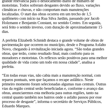
grande relevância para o deslocamento diário de milhares de
motoristas. Todos sofreram desgastes devido ao fluxo, variações
climáticas e chuvas, e não comportam mais manutenções
localizadas. O start das obras ocorreu em um trecho de 1,5
quilômetro com início na Rua Silva Jardim, passando por Jacob
Holzmann e Benjamin Constant, no sentido Centro. Em seguida,
será feito o sentido inverso, com duração de aproximadamente 15
dias.
A prefeita Elizabeth Schmidt destaca o grande volume de obras de
pavimentação que ocorrem no município, desde o Programa Asfalto
Novo, chegando à revitalização iniciada agora. “São todas grandes
obras, que terão, como resultado final, mais conforto para os
moradores e motoristas. Os reflexos serão positivos para uma melhor
qualidade de vida como um todo em nossa cidade”, analisa a
prefeita.
“Em todas essas vias, não cabia mais a manutenção normal, com
reparos pontuais, sem que façamos o recape asfáltico. Neste
primeiro momento foram selecionadas algumas ruas centrais. Outras
vias da região central serão beneficiadas e, conforme o avanço das
obras, anunciaremos esta melhoria para outras regiões, tanto na
central quanto também nos bairros onde o asfalto passou por esse
processo de desgaste”, informa o secretário de Serviços Públicos,
Eduardo Marques.