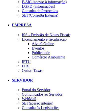
E-SIC (acesso à informação)
LGPD (informações)
Consulta de Protocolos
SEI (Consulta Externa)
EMPRESA
ISS - Emissão de Notas Fiscais
Licenciamento e fiscalização
Alvará Online
Eventos
Publicidade
Comércio Ambulante
IPTU
ITBI
Outras Taxas
SERVIDOR
Portal do Servidor
Comunicados ao Servidor
WebMail
SEI (acesso interno)
Consulta às Legislações