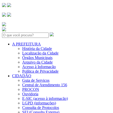
Search:
A PREFEITURA
História da Cidade
Localização da Cidade
Órgãos Municipais
Arquivo da Cidade
Acesso à Informação
Política de Privacidade
CIDADÃO
Guia de Serviços
Central de Atendimento 156
PROCON
Ouvidoria
E-SIC (acesso à informação)
LGPD (informações)
Consulta de Protocolos
SEI (Consulta Externa)