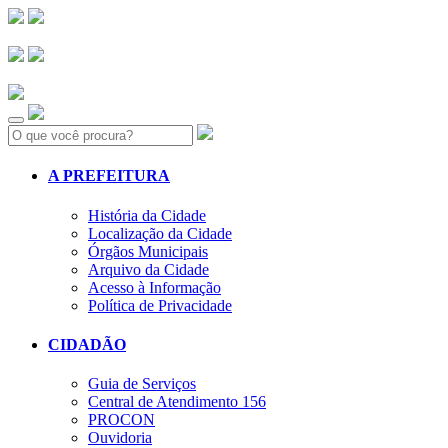
Search:
A PREFEITURA
História da Cidade
Localização da Cidade
Órgãos Municipais
Arquivo da Cidade
Acesso à Informação
Política de Privacidade
CIDADÃO
Guia de Serviços
Central de Atendimento 156
PROCON
Ouvidoria