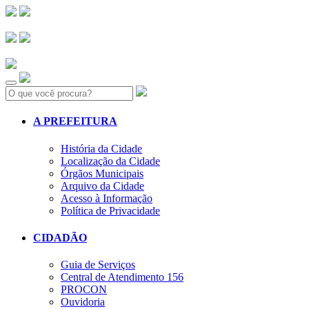
Search:
A PREFEITURA
História da Cidade
Localização da Cidade
Órgãos Municipais
Arquivo da Cidade
Acesso à Informação
Política de Privacidade
CIDADÃO
Guia de Serviços
Central de Atendimento 156
PROCON
Ouvidoria