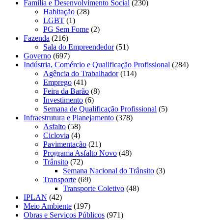
Família e Desenvolvimento Social
(230)
Habitação
(28)
LGBT
(1)
PG Sem Fome
(2)
Fazenda
(216)
Sala do Empreendedor
(51)
Governo
(697)
Indústria, Comércio e Qualificação Profissional
(284)
Agência do Trabalhador
(114)
Emprego
(41)
Feira da Barão
(8)
Investimento
(6)
Semana de Qualificação Profissional
(5)
Infraestrutura e Planejamento
(378)
Asfalto
(58)
Ciclovia
(4)
Pavimentação
(21)
Programa Asfalto Novo
(48)
Trânsito
(72)
Semana Nacional do Trânsito
(3)
Transporte
(69)
Transporte Coletivo
(48)
IPLAN
(42)
Meio Ambiente
(197)
Obras e Serviços Públicos
(971)