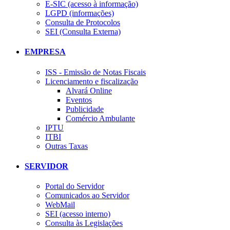
E-SIC (acesso à informação)
LGPD (informações)
Consulta de Protocolos
SEI (Consulta Externa)
EMPRESA
ISS - Emissão de Notas Fiscais
Licenciamento e fiscalização
Alvará Online
Eventos
Publicidade
Comércio Ambulante
IPTU
ITBI
Outras Taxas
SERVIDOR
Portal do Servidor
Comunicados ao Servidor
WebMail
SEI (acesso interno)
Consulta às Legislações