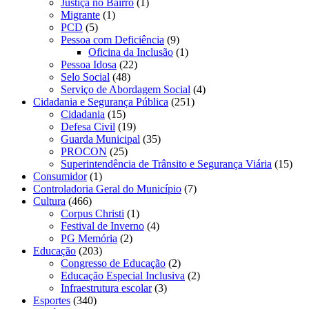
Justiça no Bairro
(1)
Migrante
(1)
PCD
(5)
Pessoa com Deficiência
(9)
Oficina da Inclusão
(1)
Pessoa Idosa
(22)
Selo Social
(48)
Serviço de Abordagem Social
(4)
Cidadania e Segurança Pública
(251)
Cidadania
(15)
Defesa Civil
(19)
Guarda Municipal
(35)
PROCON
(25)
Superintendência de Trânsito e Segurança Viária
(15)
Consumidor
(1)
Controladoria Geral do Município
(7)
Cultura
(466)
Corpus Christi
(1)
Festival de Inverno
(4)
PG Memória
(2)
Educação
(203)
Congresso de Educação
(2)
Educação Especial Inclusiva
(2)
Infraestrutura escolar
(3)
Esportes
(340)