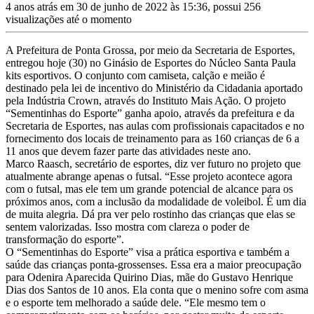
4 anos atrás em 30 de junho de 2022 às 15:36, possui 256
visualizações até o momento
A Prefeitura de Ponta Grossa, por meio da Secretaria de Esportes,
entregou hoje (30) no Ginásio de Esportes do Núcleo Santa Paula
kits esportivos. O conjunto com camiseta, calção e meião é
destinado pela lei de incentivo do Ministério da Cidadania aportado
pela Indústria Crown, através do Instituto Mais Ação. O projeto
“Sementinhas do Esporte” ganha apoio, através da prefeitura e da
Secretaria de Esportes, nas aulas com profissionais capacitados e no
fornecimento dos locais de treinamento para as 160 crianças de 6 a
11 anos que devem fazer parte das atividades neste ano.
Marco Raasch, secretário de esportes, diz ver futuro no projeto que
atualmente abrange apenas o futsal. “Esse projeto acontece agora
com o futsal, mas ele tem um grande potencial de alcance para os
próximos anos, com a inclusão da modalidade de voleibol. É um dia
de muita alegria. Dá pra ver pelo rostinho das crianças que elas se
sentem valorizadas. Isso mostra com clareza o poder de
transformação do esporte”.
O “Sementinhas do Esporte” visa a prática esportiva e também a
saúde das crianças ponta-grossenses. Essa era a maior preocupação
para Odenira Aparecida Quirino Dias, mãe do Gustavo Henrique
Dias dos Santos de 10 anos. Ela conta que o menino sofre com asma
e o esporte tem melhorado a saúde dele. “Ele mesmo tem o