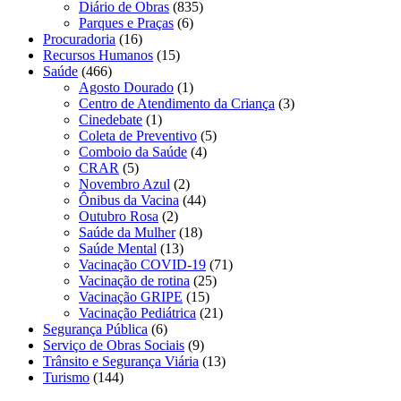
Diário de Obras
(835)
Parques e Praças
(6)
Procuradoria
(16)
Recursos Humanos
(15)
Saúde
(466)
Agosto Dourado
(1)
Centro de Atendimento da Criança
(3)
Cinedebate
(1)
Coleta de Preventivo
(5)
Comboio da Saúde
(4)
CRAR
(5)
Novembro Azul
(2)
Ônibus da Vacina
(44)
Outubro Rosa
(2)
Saúde da Mulher
(18)
Saúde Mental
(13)
Vacinação COVID-19
(71)
Vacinação de rotina
(25)
Vacinação GRIPE
(15)
Vacinação Pediátrica
(21)
Segurança Pública
(6)
Serviço de Obras Sociais
(9)
Trânsito e Segurança Viária
(13)
Turismo
(144)