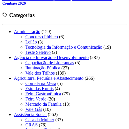
Combate 2026
Categorias
Administração
(159)
Concurso Público
(6)
Leilão
(3)
Tecnologia da Informação e Comunicação
(19)
Teste Seletivo
(2)
Agência de Inovação e Desenvolvimento
(287)
Capacitação de Lideranças
(5)
Iluminação Pública
(27)
Vale dos Trilhos
(139)
Agricultura, Pecuária e Abastecimento
(266)
Comida na Mesa
(5)
Estradas Rurais
(4)
Feira Gastronômica
(79)
Feira Verde
(30)
Mercado da Família
(13)
Vale-Gás
(10)
Assistência Social
(562)
Casa da Mulher
(33)
CRAS
(76)