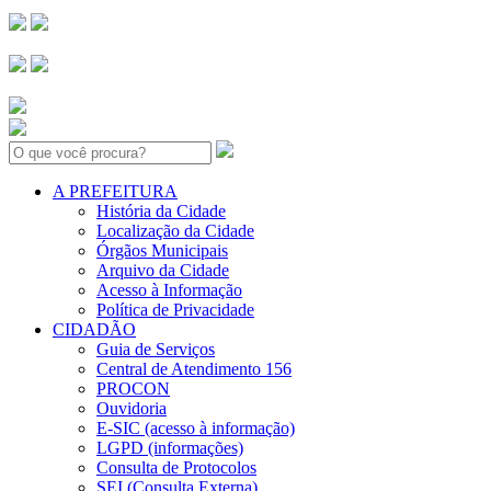
Search:
A PREFEITURA
História da Cidade
Localização da Cidade
Órgãos Municipais
Arquivo da Cidade
Acesso à Informação
Política de Privacidade
CIDADÃO
Guia de Serviços
Central de Atendimento 156
PROCON
Ouvidoria
E-SIC (acesso à informação)
LGPD (informações)
Consulta de Protocolos
SEI (Consulta Externa)