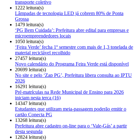
transporte coletivo
1222 leitura(s)
Lâmpadas de tecnologia LED já cobrem 80% de Ponta
Grossa
1479 leitura(s)
‘PG Bem Cuidada’: Prefeitura abre edital para empresas e
microempreendedores locais
1050 leitura(s)
‘Feira Verde’ fecha 1º semestre com mais de 1,3 tonelada de
material reciclável recolhido
27457 leitura(s)
Novo calendário do Programa Feira Verde está disponível
20699 leitura(s)
No site e pelo ‘Zap PG’, Prefeitura libera consulta ao IPTU
2026
16291 leitura(s)
Pré-matrículas na Rede Municipal de Ensino para 2026
iniciam nesta terça (16)
14347 leitura(s)
Estudantes que utilizam meia-passagem poderão emitir o
cartão Conecta PG
13268 leitura(s)
Prefeitura abre cadastro on-line para o ‘Vale-Gás’ a partir
desta segunda
12824 leitura(s)