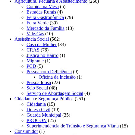
Agricultura, Pecuária e Abastecimento
(266)
Comida na Mesa
(5)
Estradas Rurais
(4)
Feira Gastronômica
(79)
Feira Verde
(30)
Mercado da Família
(13)
Vale-Gás
(10)
Assistência Social
(562)
Casa da Mulher
(33)
CRAS
(76)
Justiça no Bairro
(1)
Migrante
(1)
PCD
(5)
Pessoa com Deficiência
(9)
Oficina da Inclusão
(1)
Pessoa Idosa
(22)
Selo Social
(48)
Serviço de Abordagem Social
(4)
Cidadania e Segurança Pública
(251)
Cidadania
(15)
Defesa Civil
(19)
Guarda Municipal
(35)
PROCON
(25)
Superintendência de Trânsito e Segurança Viária
(15)
Consumidor
(1)