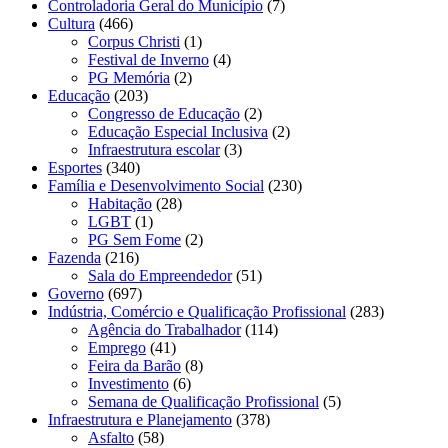
Controladoria Geral do Município
(7)
Cultura
(466)
Corpus Christi
(1)
Festival de Inverno
(4)
PG Memória
(2)
Educação
(203)
Congresso de Educação
(2)
Educação Especial Inclusiva
(2)
Infraestrutura escolar
(3)
Esportes
(340)
Família e Desenvolvimento Social
(230)
Habitação
(28)
LGBT
(1)
PG Sem Fome
(2)
Fazenda
(216)
Sala do Empreendedor
(51)
Governo
(697)
Indústria, Comércio e Qualificação Profissional
(283)
Agência do Trabalhador
(114)
Emprego
(41)
Feira da Barão
(8)
Investimento
(6)
Semana de Qualificação Profissional
(5)
Infraestrutura e Planejamento
(378)
Asfalto
(58)