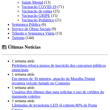
Saúde Mental
(13)
Vacinação COVID-19
(71)
Vacinação de rotina
(25)
Vacinação GRIPE
(15)
Vacinação Pediátrica
(21)
Segurança Pública
(6)
Serviço de Obras Sociais
(9)
Trânsito e Segurança Viária
(13)
Turismo
(144)
Últimas Notícias
1 semana atrás
Prefeitura reforça prazos de inscrição dos concursos públicos
municipais
1 semana atrás
Em menos de 30 minutos, atuação da Muralha Digital
recupera veículo furtado no Contorno
1 semana atrás
Usuários têm últimos dias para solicitar o uso de créditos do
transporte coletivo
1 semana atrás
Lâmpadas de tecnologia LED já cobrem 80% de Ponta
Grossa