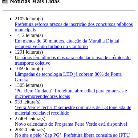
Notícias Mais Lidas
2105 leitura(s)
Prefeitura reforça prazos de inscrição dos concursos públicos
municipais
1412 leitura(s)
Em menos de 30 minutos, atuação da Muralha Digital
recupera veículo furtado no Contorno
1291 leitura(s)
Usuários têm últimos dias para solicitar o uso de créditos do
transporte coletivo
1069 leitura(s)
Lâmpadas de tecnologia LED já cobrem 80% de Ponta
Grossa
1305 leitura(s)
‘PG Bem Cuidada’: Prefeitura abre edital para empresas e
microempreendedores locais
933 leitura(s)
‘Feira Verde’ fecha 1º semestre com mais de 1,3 tonelada de
material reciclável recolhido
27409 leitura(s)
Novo calendário do Programa Feira Verde está disponível
20650 leitura(s)
No site e pelo ‘Zap PG’, Prefeitura libera consulta ao IPTU