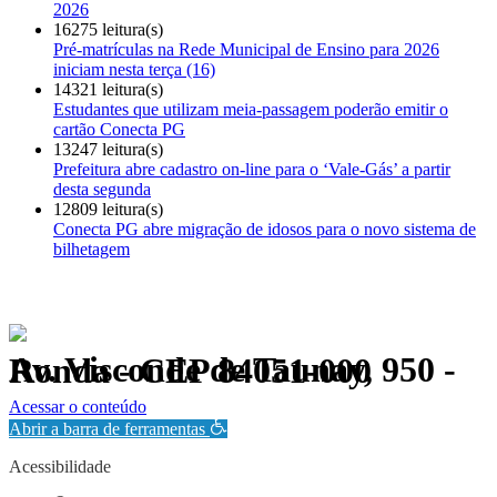
2026
16275 leitura(s)
Pré-matrículas na Rede Municipal de Ensino para 2026
iniciam nesta terça (16)
14321 leitura(s)
Estudantes que utilizam meia-passagem poderão emitir o
cartão Conecta PG
13247 leitura(s)
Prefeitura abre cadastro on-line para o ‘Vale-Gás’ a partir
desta segunda
12809 leitura(s)
Conecta PG abre migração de idosos para o novo sistema de
bilhetagem
Av. Visconde de Taunay, 950 - Ronda - CEP 84051-000
Política de Privacidade.
Acessar o conteúdo
Abrir a barra de ferramentas
Acessibilidade