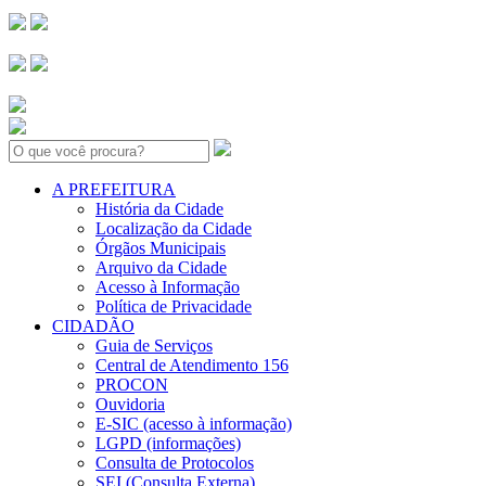
Search:
A PREFEITURA
História da Cidade
Localização da Cidade
Órgãos Municipais
Arquivo da Cidade
Acesso à Informação
Política de Privacidade
CIDADÃO
Guia de Serviços
Central de Atendimento 156
PROCON
Ouvidoria
E-SIC (acesso à informação)
LGPD (informações)
Consulta de Protocolos
SEI (Consulta Externa)