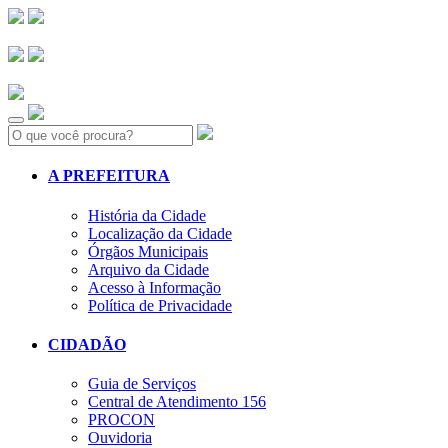
Search:
A PREFEITURA
História da Cidade
Localização da Cidade
Órgãos Municipais
Arquivo da Cidade
Acesso à Informação
Política de Privacidade
CIDADÃO
Guia de Serviços
Central de Atendimento 156
PROCON
Ouvidoria