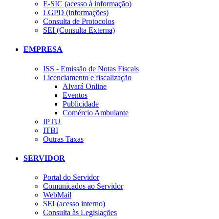
E-SIC (acesso à informação)
LGPD (informações)
Consulta de Protocolos
SEI (Consulta Externa)
EMPRESA
ISS - Emissão de Notas Fiscais
Licenciamento e fiscalização
Alvará Online
Eventos
Publicidade
Comércio Ambulante
IPTU
ITBI
Outras Taxas
SERVIDOR
Portal do Servidor
Comunicados ao Servidor
WebMail
SEI (acesso interno)
Consulta às Legislações