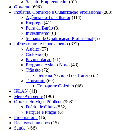
Sala do Empreendedor
(51)
Governo
(696)
Indústria, Comércio e Qualificação Profissional
(283)
Agência do Trabalhador
(114)
Emprego
(41)
Feira da Barão
(8)
Investimento
(6)
Semana de Qualificação Profissional
(5)
Infraestrutura e Planejamento
(377)
Asfalto
(57)
Ciclovia
(4)
Pavimentação
(21)
Programa Asfalto Novo
(48)
Trânsito
(72)
Semana Nacional do Trânsito
(3)
Transporte
(69)
Transporte Coletivo
(48)
IPLAN
(41)
Meio Ambiente
(196)
Obras e Serviços Públicos
(968)
Diário de Obras
(832)
Parques e Praças
(6)
Procuradoria
(16)
Recursos Humanos
(15)
Saúde
(466)