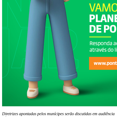
Diretrizes apontadas pelos munícipes serão discutidas em audiência