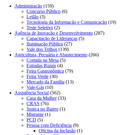
Administração
(159)
Concurso Público
(6)
Leilão
(3)
Tecnologia da Informação e Comunicação
(19)
Teste Seletivo
(2)
Agência de Inovação e Desenvolvimento
(287)
Capacitação de Lideranças
(5)
Iluminação Pública
(27)
Vale dos Trilhos
(139)
Agricultura, Pecuária e Abastecimento
(266)
Comida na Mesa
(5)
Estradas Rurais
(4)
Feira Gastronômica
(79)
Feira Verde
(30)
Mercado da Família
(13)
Vale-Gás
(10)
Assistência Social
(562)
Casa da Mulher
(33)
CRAS
(76)
Justiça no Bairro
(1)
Migrante
(1)
PCD
(5)
Pessoa com Deficiência
(9)
Oficina da Inclusão
(1)