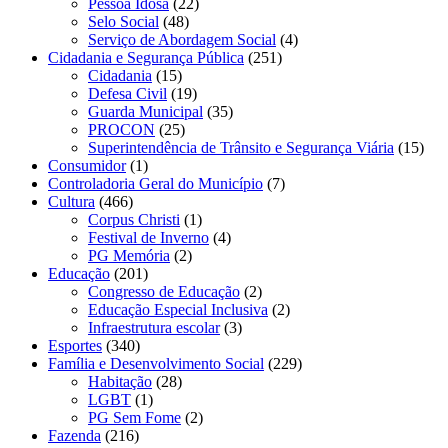
Pessoa Idosa
(22)
Selo Social
(48)
Serviço de Abordagem Social
(4)
Cidadania e Segurança Pública
(251)
Cidadania
(15)
Defesa Civil
(19)
Guarda Municipal
(35)
PROCON
(25)
Superintendência de Trânsito e Segurança Viária
(15)
Consumidor
(1)
Controladoria Geral do Município
(7)
Cultura
(466)
Corpus Christi
(1)
Festival de Inverno
(4)
PG Memória
(2)
Educação
(201)
Congresso de Educação
(2)
Educação Especial Inclusiva
(2)
Infraestrutura escolar
(3)
Esportes
(340)
Família e Desenvolvimento Social
(229)
Habitação
(28)
LGBT
(1)
PG Sem Fome
(2)
Fazenda
(216)