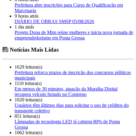
Prefeitura abre inscrições para Curso de Qualificação em
Marcenaria
9 horas atrás
DIÁRIO DE OBRAS SMSP 05/08/2026
1 dia atrás
Projeto Dona de Mim reúne mulheres e inicia nova jornada de
empreendedorismo em Ponta Grossa
Notícias Mais Lidas
1629 leitura(s)
Prefeitura reforça prazos de inscrição dos concursos públicos
municipais
1110 leitura(s)
Em menos de 30 minutos, atuação da Muralha Digital
recupera veículo furtado no Contorno
1020 leitura(s)
Usuários têm últimos dias para solicitar o uso de créditos do
transporte coletivo
851 leitura(s)
Lâmpadas de tecnologia LED já cobrem 80% de Ponta
Grossa
1062 leitura(s)