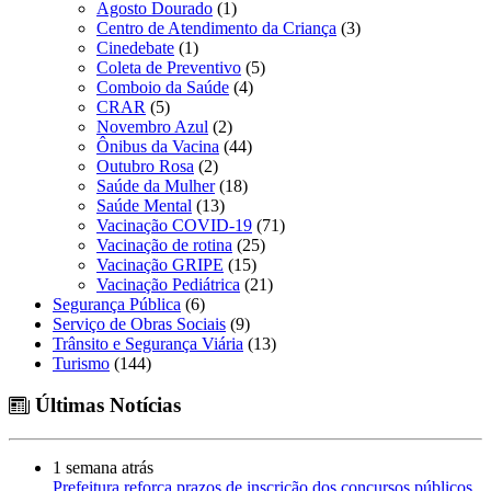
Agosto Dourado
(1)
Centro de Atendimento da Criança
(3)
Cinedebate
(1)
Coleta de Preventivo
(5)
Comboio da Saúde
(4)
CRAR
(5)
Novembro Azul
(2)
Ônibus da Vacina
(44)
Outubro Rosa
(2)
Saúde da Mulher
(18)
Saúde Mental
(13)
Vacinação COVID-19
(71)
Vacinação de rotina
(25)
Vacinação GRIPE
(15)
Vacinação Pediátrica
(21)
Segurança Pública
(6)
Serviço de Obras Sociais
(9)
Trânsito e Segurança Viária
(13)
Turismo
(144)
Últimas Notícias
1 semana atrás
Prefeitura reforça prazos de inscrição dos concursos públicos