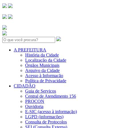
Search:
A PREFEITURA
História da Cidade
Localização da Cidade
Órgãos Municipais
Arquivo da Cidade
Acesso à Informação
Política de Privacidade
CIDADÃO
Guia de Serviços
Central de Atendimento 156
PROCON
Ouvidoria
E-SIC (acesso à informação)
LGPD (informações)
Consulta de Protocolos
SEI (Consulta Externa)