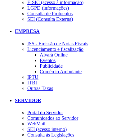
E-SIC (acesso à informação)
LGPD (informações)
Consulta de Protocolos
SEI (Consulta Externa)
EMPRESA
ISS - Emissão de Notas Fiscais
Licenciamento e fiscalização
Alvará Online
Eventos
Publicidade
Comércio Ambulante
IPTU
ITBI
Outras Taxas
SERVIDOR
Portal do Servidor
Comunicados ao Servidor
WebMail
SEI (acesso interno)
Consulta às Legislações