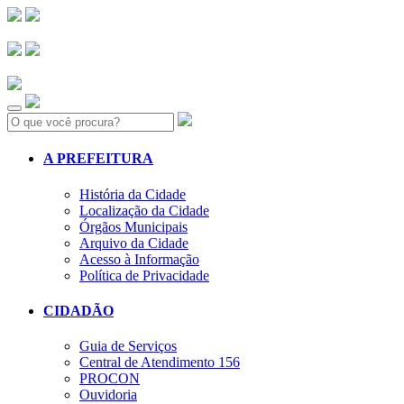
Search:
A PREFEITURA
História da Cidade
Localização da Cidade
Órgãos Municipais
Arquivo da Cidade
Acesso à Informação
Política de Privacidade
CIDADÃO
Guia de Serviços
Central de Atendimento 156
PROCON
Ouvidoria