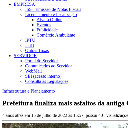
EMPRESA
ISS - Emissão de Notas Fiscais
Licenciamento e fiscalização
Alvará Online
Eventos
Publicidade
Comércio Ambulante
IPTU
ITBI
Outras Taxas
SERVIDOR
Portal do Servidor
Comunicados ao Servidor
WebMail
SEI (acesso interno)
Consulta às Legislações
Infraestrutura e Planejamento
Prefeitura finaliza mais asfaltos da antig
4 anos atrás em 15 de julho de 2022 às 15:57, possui 401 visualizaç