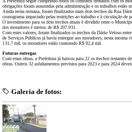
A Prefeitura segue cumprindo todos os contratos firmados com os mora
obrigações foram assumidas pela administração e os trabalhos estão s
Ainda nesta semana, foram finalizados mais dois trechos da Rua Dári
cronograma impactado pelas restrições ao trabalho e à circulação de
O investimento para os dois trechos atuais é dividido entre o Municíp
dos moradores é menor, de R$ 207.931.
Com estes valores, foram finalizados os trechos da Dário Veloso en
de Serviços Públicos já havia entregue aos moradores, nesta mesma vi
131,7 mil, os moradores estão custeando R$ 92,4 mil.
Futuras entregas
Com estas obras, a Prefeitura já baixou para 22 os trechos restantes
obras. Outros 32 asfaltamentos previstos para 2023 e para 2024 dever
Galeria de fotos: