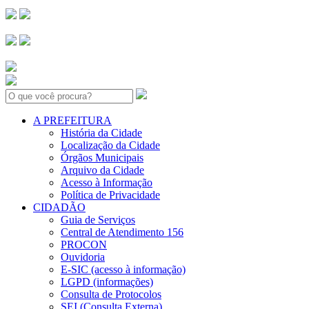
Search:
A PREFEITURA
História da Cidade
Localização da Cidade
Órgãos Municipais
Arquivo da Cidade
Acesso à Informação
Política de Privacidade
CIDADÃO
Guia de Serviços
Central de Atendimento 156
PROCON
Ouvidoria
E-SIC (acesso à informação)
LGPD (informações)
Consulta de Protocolos
SEI (Consulta Externa)