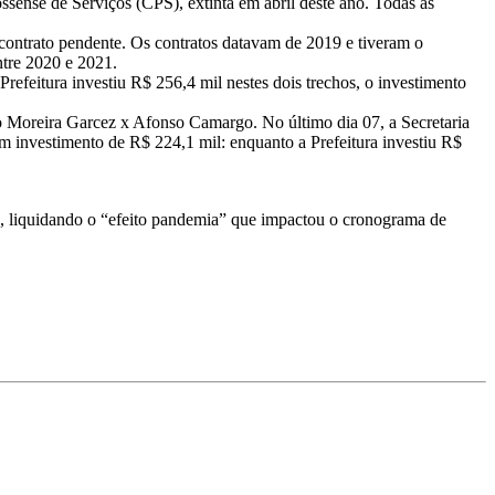
sense de Serviços (CPS), extinta em abril deste ano. Todas as
contrato pendente. Os contratos datavam de 2019 e tiveram o
ntre 2020 e 2021.
refeitura investiu R$ 256,4 mil nestes dois trechos, o investimento
o Moreira Garcez x Afonso Camargo. No último dia 07, a Secretaria
m investimento de R$ 224,1 mil: enquanto a Prefeitura investiu R$
22, liquidando o “efeito pandemia” que impactou o cronograma de