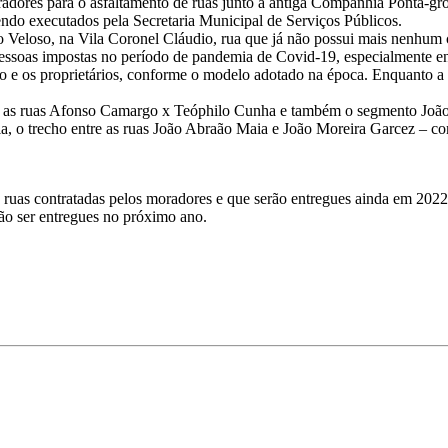
dores para o asfaltamento de ruas junto à antiga Companhia Ponta-gros
endo executados pela Secretaria Municipal de Serviços Públicos.
o Veloso, na Vila Coronel Cláudio, rua que já não possui mais nenhum 
 pessoas impostas no período de pandemia de Covid-19, especialmente e
io e os proprietários, conforme o modelo adotado na época. Enquanto a P
tre as ruas Afonso Camargo x Teóphilo Cunha e também o segmento Joã
a, o trecho entre as ruas João Abraão Maia e João Moreira Garcez – co
 de ruas contratadas pelos moradores e que serão entregues ainda em 20
ão ser entregues no próximo ano.