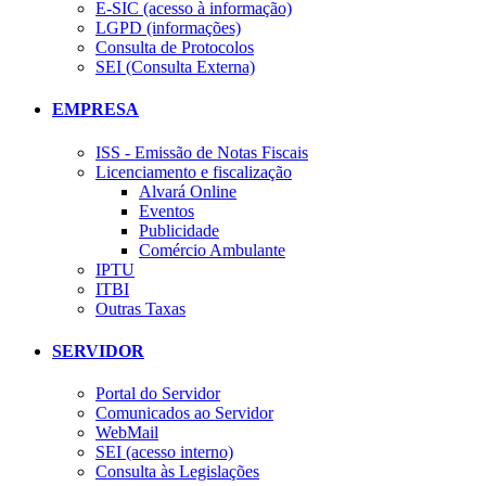
E-SIC (acesso à informação)
LGPD (informações)
Consulta de Protocolos
SEI (Consulta Externa)
EMPRESA
ISS - Emissão de Notas Fiscais
Licenciamento e fiscalização
Alvará Online
Eventos
Publicidade
Comércio Ambulante
IPTU
ITBI
Outras Taxas
SERVIDOR
Portal do Servidor
Comunicados ao Servidor
WebMail
SEI (acesso interno)
Consulta às Legislações