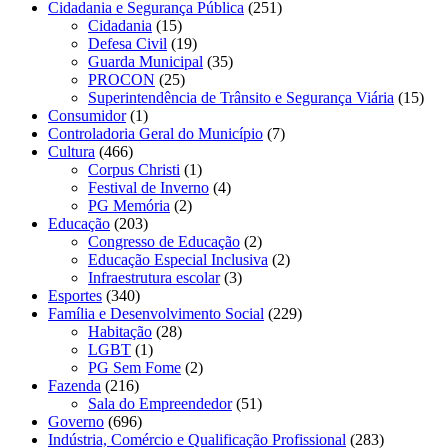
Cidadania e Segurança Pública
(251)
Cidadania
(15)
Defesa Civil
(19)
Guarda Municipal
(35)
PROCON
(25)
Superintendência de Trânsito e Segurança Viária
(15)
Consumidor
(1)
Controladoria Geral do Município
(7)
Cultura
(466)
Corpus Christi
(1)
Festival de Inverno
(4)
PG Memória
(2)
Educação
(203)
Congresso de Educação
(2)
Educação Especial Inclusiva
(2)
Infraestrutura escolar
(3)
Esportes
(340)
Família e Desenvolvimento Social
(229)
Habitação
(28)
LGBT
(1)
PG Sem Fome
(2)
Fazenda
(216)
Sala do Empreendedor
(51)
Governo
(696)
Indústria, Comércio e Qualificação Profissional
(283)