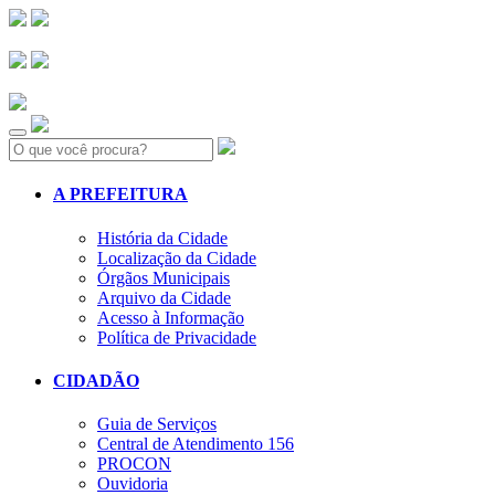
Search:
A PREFEITURA
História da Cidade
Localização da Cidade
Órgãos Municipais
Arquivo da Cidade
Acesso à Informação
Política de Privacidade
CIDADÃO
Guia de Serviços
Central de Atendimento 156
PROCON
Ouvidoria