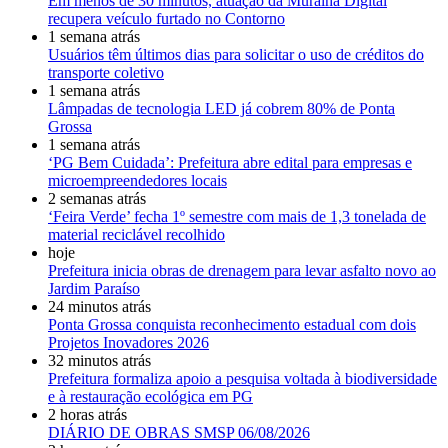
Em menos de 30 minutos, atuação da Muralha Digital
recupera veículo furtado no Contorno
1 semana atrás
Usuários têm últimos dias para solicitar o uso de créditos do
transporte coletivo
1 semana atrás
Lâmpadas de tecnologia LED já cobrem 80% de Ponta
Grossa
1 semana atrás
‘PG Bem Cuidada’: Prefeitura abre edital para empresas e
microempreendedores locais
2 semanas atrás
‘Feira Verde’ fecha 1º semestre com mais de 1,3 tonelada de
material reciclável recolhido
hoje
Prefeitura inicia obras de drenagem para levar asfalto novo ao
Jardim Paraíso
24 minutos atrás
Ponta Grossa conquista reconhecimento estadual com dois
Projetos Inovadores 2026
32 minutos atrás
Prefeitura formaliza apoio a pesquisa voltada à biodiversidade
e à restauração ecológica em PG
2 horas atrás
DIÁRIO DE OBRAS SMSP 06/08/2026