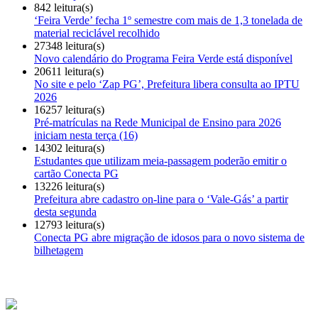
842 leitura(s)
‘Feira Verde’ fecha 1º semestre com mais de 1,3 tonelada de
material reciclável recolhido
27348 leitura(s)
Novo calendário do Programa Feira Verde está disponível
20611 leitura(s)
No site e pelo ‘Zap PG’, Prefeitura libera consulta ao IPTU
2026
16257 leitura(s)
Pré-matrículas na Rede Municipal de Ensino para 2026
iniciam nesta terça (16)
14302 leitura(s)
Estudantes que utilizam meia-passagem poderão emitir o
cartão Conecta PG
13226 leitura(s)
Prefeitura abre cadastro on-line para o ‘Vale-Gás’ a partir
desta segunda
12793 leitura(s)
Conecta PG abre migração de idosos para o novo sistema de
bilhetagem