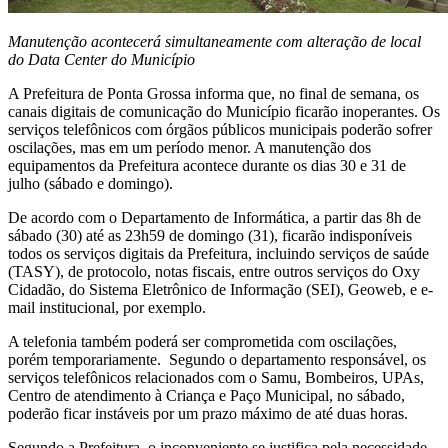
Manutenção acontecerá simultaneamente com alteração de local
do Data Center do Município
A Prefeitura de Ponta Grossa informa que, no final de semana, os
canais digitais de comunicação do Município ficarão inoperantes. Os
serviços telefônicos com órgãos públicos municipais poderão sofrer
oscilações, mas em um período menor. A manutenção dos
equipamentos da Prefeitura acontece durante os dias 30 e 31 de
julho (sábado e domingo).
De acordo com o Departamento de Informática, a partir das 8h de
sábado (30) até as 23h59 de domingo (31), ficarão indisponíveis
todos os serviços digitais da Prefeitura, incluindo serviços de saúde
(TASY), de protocolo, notas fiscais, entre outros serviços do Oxy
Cidadão, do Sistema Eletrônico de Informação (SEI), Geoweb, e e-
mail institucional, por exemplo.
A telefonia também poderá ser comprometida com oscilações,
porém temporariamente. Segundo o departamento responsável, os
serviços telefônicos relacionados com o Samu, Bombeiros, UPAs,
Centro de atendimento à Criança e Paço Municipal, no sábado,
poderão ficar instáveis por um prazo máximo de até duas horas.
Segundo a Prefeitura, o inconveniente se justifica pela necessidade