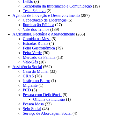
Leilão
(3)
Tecnologia da Informação e Comunicação
(19)
Teste Seletivo
(2)
Agência de Inovação e Desenvolvimento
(287)
Capacitação de Lideranças
(5)
Iluminação Pública
(27)
Vale dos Trilhos
(139)
Agricultura, Pecuária e Abastecimento
(266)
Comida na Mesa
(5)
Estradas Rurais
(4)
Feira Gastronômica
(79)
Feira Verde
(30)
Mercado da Família
(13)
Vale-Gás
(10)
Assistência Social
(562)
Casa da Mulher
(33)
CRAS
(76)
Justiça no Bairro
(1)
Migrante
(1)
PCD
(5)
Pessoa com Deficiência
(9)
Oficina da Inclusão
(1)
Pessoa Idosa
(22)
Selo Social
(48)
Serviço de Abordagem Social
(4)