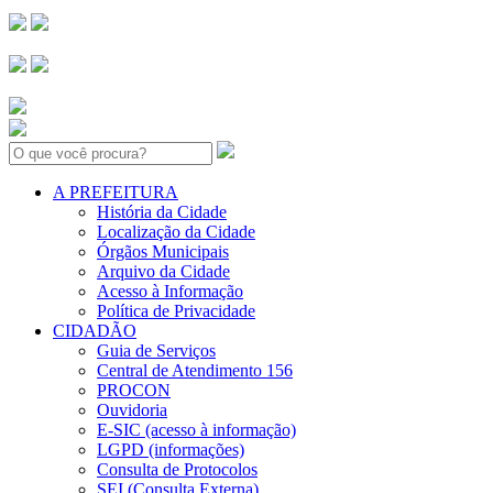
Search:
A PREFEITURA
História da Cidade
Localização da Cidade
Órgãos Municipais
Arquivo da Cidade
Acesso à Informação
Política de Privacidade
CIDADÃO
Guia de Serviços
Central de Atendimento 156
PROCON
Ouvidoria
E-SIC (acesso à informação)
LGPD (informações)
Consulta de Protocolos
SEI (Consulta Externa)