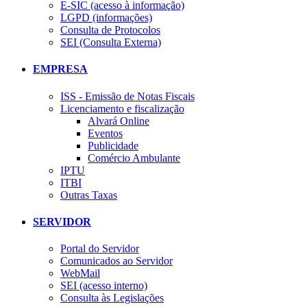
E-SIC (acesso à informação)
LGPD (informações)
Consulta de Protocolos
SEI (Consulta Externa)
EMPRESA
ISS - Emissão de Notas Fiscais
Licenciamento e fiscalização
Alvará Online
Eventos
Publicidade
Comércio Ambulante
IPTU
ITBI
Outras Taxas
SERVIDOR
Portal do Servidor
Comunicados ao Servidor
WebMail
SEI (acesso interno)
Consulta às Legislações