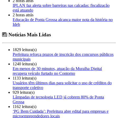
2 horas atrás
IPLAN faz alerta sobre barreiras nas calçadas: fiscalização
está atuando
2 horas atrás
Educação de Ponta Grossa alcança maior nota da história no
Ideb
Notícias Mais Lidas
1829 leitura(s)
Prefeitura reforça prazos de inscrição dos concursos públicos
municipais
1240 leitura(s)
Em menos de 30 minutos, atuação da Muralha Digital
recupera veículo furtado no Contorno
1133 leitura(s)
Usuários têm últimos dias para solicitar o uso de créditos do
transporte coletivo
929 leitura(s)
Lâmpadas de tecnologia LED já cobrem 80% de Ponta
Grossa
1162 leitura(s)
‘PG Bem Cuidada’: Prefeitura abre edital para empresas e
microempreendedores locais