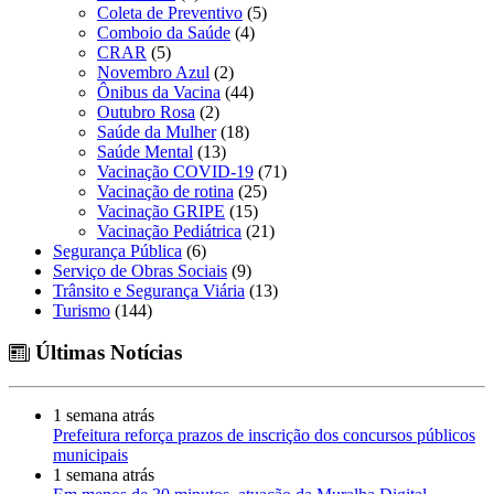
Coleta de Preventivo
(5)
Comboio da Saúde
(4)
CRAR
(5)
Novembro Azul
(2)
Ônibus da Vacina
(44)
Outubro Rosa
(2)
Saúde da Mulher
(18)
Saúde Mental
(13)
Vacinação COVID-19
(71)
Vacinação de rotina
(25)
Vacinação GRIPE
(15)
Vacinação Pediátrica
(21)
Segurança Pública
(6)
Serviço de Obras Sociais
(9)
Trânsito e Segurança Viária
(13)
Turismo
(144)
Últimas Notícias
1 semana atrás
Prefeitura reforça prazos de inscrição dos concursos públicos
municipais
1 semana atrás