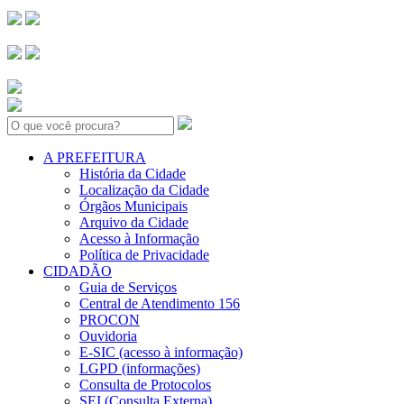
Search:
A PREFEITURA
História da Cidade
Localização da Cidade
Órgãos Municipais
Arquivo da Cidade
Acesso à Informação
Política de Privacidade
CIDADÃO
Guia de Serviços
Central de Atendimento 156
PROCON
Ouvidoria
E-SIC (acesso à informação)
LGPD (informações)
Consulta de Protocolos
SEI (Consulta Externa)