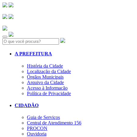
Search:
A PREFEITURA
História da Cidade
Localização da Cidade
Órgãos Municipais
Arquivo da Cidade
Acesso à Informação
Política de Privacidade
CIDADÃO
Guia de Serviços
Central de Atendimento 156
PROCON
Ouvidoria