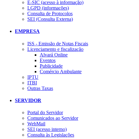
E-SIC (acesso à informação)
LGPD (informações)
Consulta de Protocolos
SEI (Consulta Externa)
EMPRESA
ISS - Emissão de Notas Fiscais
Licenciamento e fiscalização
Alvará Online
Eventos
Publicidade
Comércio Ambulante
IPTU
ITBI
Outras Taxas
SERVIDOR
Portal do Servidor
Comunicados ao Servidor
WebMail
SEI (acesso interno)
Consulta às Legislações