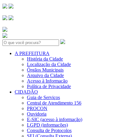
Search:
A PREFEITURA
História da Cidade
Localização da Cidade
Órgãos Municipais
Arquivo da Cidade
Acesso à Informação
Política de Privacidade
CIDADÃO
Guia de Serviços
Central de Atendimento 156
PROCON
Ouvidoria
E-SIC (acesso à informação)
LGPD (informações)
Consulta de Protocolos
SEI (Consulta Externa)