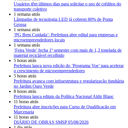
Usuários têm últimos dias para solicitar o uso de créditos do
transporte coletivo
1 semana atrás
Lâmpadas de tecnologia LED já cobrem 80% de Ponta
Grossa
1 semana atrás
‘PG Bem Cuidada’: Prefeitura abre edital para empresas e
microempreendedores locais
1 semana atrás
‘Feira Verde’ fecha 1º semestre com mais de 1,3 tonelada de
material reciclável recolhido
5 horas atrás
Prefeitura lança nova edição do ‘Programa Voe’ para acelerar
o crescimento de microempreendedores
5 horas atrás
Prefeitura avança com infraestrutura e regularização fundiária
no Jardim Ouro Verde
8 horas atrás
Prefeitura lança editais da Política Nacional Aldir Blanc
11 horas atrás
Prefeitura abre inscrições para Curso de Qualificação em
Marcenaria
11 horas atrás
DIÁRIO DE OBRAS SMSP 05/08/2026
1 dia atrás