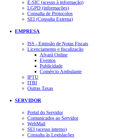
E-SIC (acesso à informação)
LGPD (informações)
Consulta de Protocolos
SEI (Consulta Externa)
EMPRESA
ISS - Emissão de Notas Fiscais
Licenciamento e fiscalização
Alvará Online
Eventos
Publicidade
Comércio Ambulante
IPTU
ITBI
Outras Taxas
SERVIDOR
Portal do Servidor
Comunicados ao Servidor
WebMail
SEI (acesso interno)
Consulta às Legislações