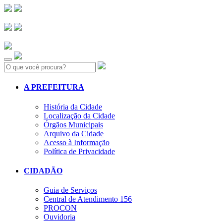
Search:
A PREFEITURA
História da Cidade
Localização da Cidade
Órgãos Municipais
Arquivo da Cidade
Acesso à Informação
Política de Privacidade
CIDADÃO
Guia de Serviços
Central de Atendimento 156
PROCON
Ouvidoria