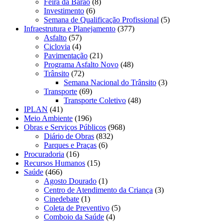
Feira da Barão
(8)
Investimento
(6)
Semana de Qualificação Profissional
(5)
Infraestrutura e Planejamento
(377)
Asfalto
(57)
Ciclovia
(4)
Pavimentação
(21)
Programa Asfalto Novo
(48)
Trânsito
(72)
Semana Nacional do Trânsito
(3)
Transporte
(69)
Transporte Coletivo
(48)
IPLAN
(41)
Meio Ambiente
(196)
Obras e Serviços Públicos
(968)
Diário de Obras
(832)
Parques e Praças
(6)
Procuradoria
(16)
Recursos Humanos
(15)
Saúde
(466)
Agosto Dourado
(1)
Centro de Atendimento da Criança
(3)
Cinedebate
(1)
Coleta de Preventivo
(5)
Comboio da Saúde
(4)