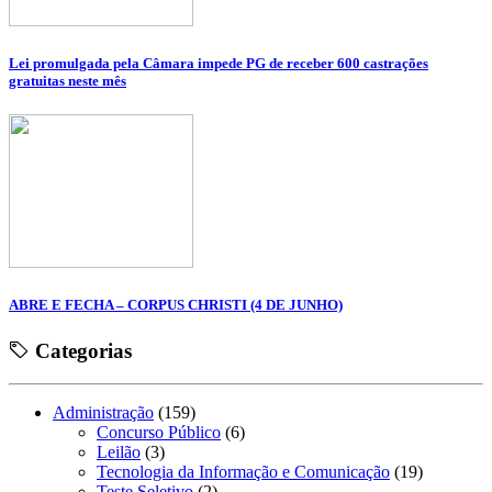
Lei promulgada pela Câmara impede PG de receber 600 castrações
gratuitas neste mês
ABRE E FECHA – CORPUS CHRISTI (4 DE JUNHO)
Categorias
Administração
(159)
Concurso Público
(6)
Leilão
(3)
Tecnologia da Informação e Comunicação
(19)
Teste Seletivo
(2)