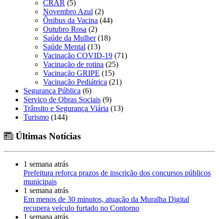
CRAR
(5)
Novembro Azul
(2)
Ônibus da Vacina
(44)
Outubro Rosa
(2)
Saúde da Mulher
(18)
Saúde Mental
(13)
Vacinação COVID-19
(71)
Vacinação de rotina
(25)
Vacinação GRIPE
(15)
Vacinação Pediátrica
(21)
Segurança Pública
(6)
Serviço de Obras Sociais
(9)
Trânsito e Segurança Viária
(13)
Turismo
(144)
Últimas Notícias
1 semana atrás
Prefeitura reforça prazos de inscrição dos concursos públicos
municipais
1 semana atrás
Em menos de 30 minutos, atuação da Muralha Digital
recupera veículo furtado no Contorno
1 semana atrás