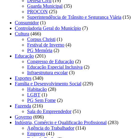
Defesa Civil
(19)
Guarda Municipal
(35)
PROCON
(25)
Superintendência de Trânsito e Segurança Viária
(15)
Consumidor
(1)
Controladoria Geral do Município
(7)
Cultura
(466)
Corpus Christi
(1)
Festival de Inverno
(4)
PG Memória
(2)
Educação
(201)
Congresso de Educação
(2)
Educação Especial Inclusiva
(2)
Infraestrutura escolar
(3)
Esportes
(340)
Família e Desenvolvimento Social
(229)
Habitação
(28)
LGBT
(1)
PG Sem Fome
(2)
Fazenda
(216)
Sala do Empreendedor
(51)
Governo
(696)
Indústria, Comércio e Qualificação Profissional
(283)
Agência do Trabalhador
(114)
Emprego
(41)