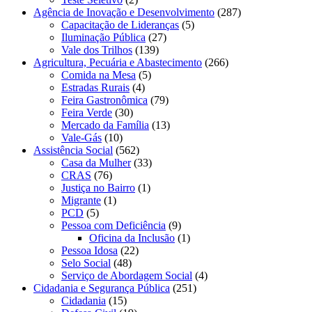
Agência de Inovação e Desenvolvimento
(287)
Capacitação de Lideranças
(5)
Iluminação Pública
(27)
Vale dos Trilhos
(139)
Agricultura, Pecuária e Abastecimento
(266)
Comida na Mesa
(5)
Estradas Rurais
(4)
Feira Gastronômica
(79)
Feira Verde
(30)
Mercado da Família
(13)
Vale-Gás
(10)
Assistência Social
(562)
Casa da Mulher
(33)
CRAS
(76)
Justiça no Bairro
(1)
Migrante
(1)
PCD
(5)
Pessoa com Deficiência
(9)
Oficina da Inclusão
(1)
Pessoa Idosa
(22)
Selo Social
(48)
Serviço de Abordagem Social
(4)
Cidadania e Segurança Pública
(251)
Cidadania
(15)