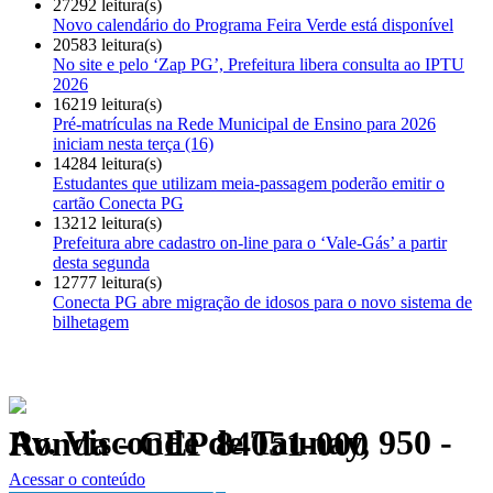
27292 leitura(s)
Novo calendário do Programa Feira Verde está disponível
20583 leitura(s)
No site e pelo ‘Zap PG’, Prefeitura libera consulta ao IPTU
2026
16219 leitura(s)
Pré-matrículas na Rede Municipal de Ensino para 2026
iniciam nesta terça (16)
14284 leitura(s)
Estudantes que utilizam meia-passagem poderão emitir o
cartão Conecta PG
13212 leitura(s)
Prefeitura abre cadastro on-line para o ‘Vale-Gás’ a partir
desta segunda
12777 leitura(s)
Conecta PG abre migração de idosos para o novo sistema de
bilhetagem
Av. Visconde de Taunay, 950 - Ronda - CEP 84051-000
Política de Privacidade.
Acessar o conteúdo