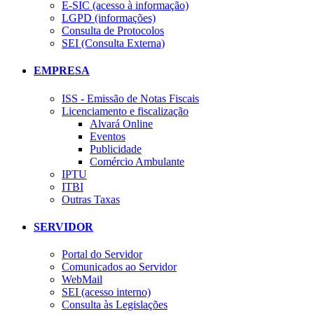
E-SIC (acesso à informação)
LGPD (informações)
Consulta de Protocolos
SEI (Consulta Externa)
EMPRESA
ISS - Emissão de Notas Fiscais
Licenciamento e fiscalização
Alvará Online
Eventos
Publicidade
Comércio Ambulante
IPTU
ITBI
Outras Taxas
SERVIDOR
Portal do Servidor
Comunicados ao Servidor
WebMail
SEI (acesso interno)
Consulta às Legislações