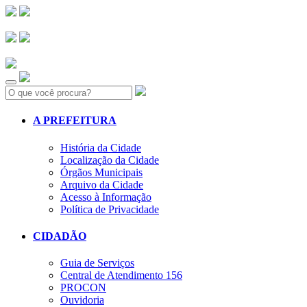
Search:
A PREFEITURA
História da Cidade
Localização da Cidade
Órgãos Municipais
Arquivo da Cidade
Acesso à Informação
Política de Privacidade
CIDADÃO
Guia de Serviços
Central de Atendimento 156
PROCON
Ouvidoria