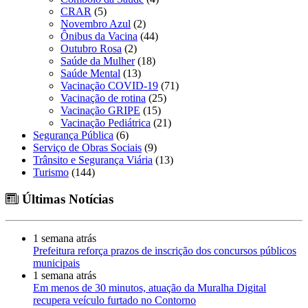
CRAR
(5)
Novembro Azul
(2)
Ônibus da Vacina
(44)
Outubro Rosa
(2)
Saúde da Mulher
(18)
Saúde Mental
(13)
Vacinação COVID-19
(71)
Vacinação de rotina
(25)
Vacinação GRIPE
(15)
Vacinação Pediátrica
(21)
Segurança Pública
(6)
Serviço de Obras Sociais
(9)
Trânsito e Segurança Viária
(13)
Turismo
(144)
Últimas Notícias
1 semana atrás
Prefeitura reforça prazos de inscrição dos concursos públicos
municipais
1 semana atrás
Em menos de 30 minutos, atuação da Muralha Digital
recupera veículo furtado no Contorno