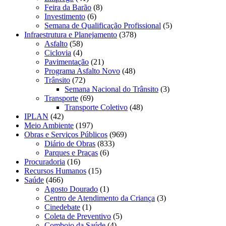
Feira da Barão
(8)
Investimento
(6)
Semana de Qualificação Profissional
(5)
Infraestrutura e Planejamento
(378)
Asfalto
(58)
Ciclovia
(4)
Pavimentação
(21)
Programa Asfalto Novo
(48)
Trânsito
(72)
Semana Nacional do Trânsito
(3)
Transporte
(69)
Transporte Coletivo
(48)
IPLAN
(42)
Meio Ambiente
(197)
Obras e Serviços Públicos
(969)
Diário de Obras
(833)
Parques e Praças
(6)
Procuradoria
(16)
Recursos Humanos
(15)
Saúde
(466)
Agosto Dourado
(1)
Centro de Atendimento da Criança
(3)
Cinedebate
(1)
Coleta de Preventivo
(5)
Comboio da Saúde
(4)