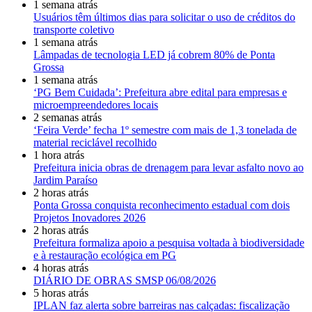
1 semana atrás
Usuários têm últimos dias para solicitar o uso de créditos do
transporte coletivo
1 semana atrás
Lâmpadas de tecnologia LED já cobrem 80% de Ponta
Grossa
1 semana atrás
‘PG Bem Cuidada’: Prefeitura abre edital para empresas e
microempreendedores locais
2 semanas atrás
‘Feira Verde’ fecha 1º semestre com mais de 1,3 tonelada de
material reciclável recolhido
1 hora atrás
Prefeitura inicia obras de drenagem para levar asfalto novo ao
Jardim Paraíso
2 horas atrás
Ponta Grossa conquista reconhecimento estadual com dois
Projetos Inovadores 2026
2 horas atrás
Prefeitura formaliza apoio a pesquisa voltada à biodiversidade
e à restauração ecológica em PG
4 horas atrás
DIÁRIO DE OBRAS SMSP 06/08/2026
5 horas atrás
IPLAN faz alerta sobre barreiras nas calçadas: fiscalização