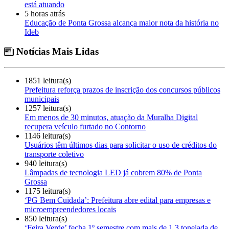
está atuando
5 horas atrás
Educação de Ponta Grossa alcança maior nota da história no
Ideb
Notícias Mais Lidas
1851 leitura(s)
Prefeitura reforça prazos de inscrição dos concursos públicos
municipais
1257 leitura(s)
Em menos de 30 minutos, atuação da Muralha Digital
recupera veículo furtado no Contorno
1146 leitura(s)
Usuários têm últimos dias para solicitar o uso de créditos do
transporte coletivo
940 leitura(s)
Lâmpadas de tecnologia LED já cobrem 80% de Ponta
Grossa
1175 leitura(s)
‘PG Bem Cuidada’: Prefeitura abre edital para empresas e
microempreendedores locais
850 leitura(s)
‘Feira Verde’ fecha 1º semestre com mais de 1,3 tonelada de