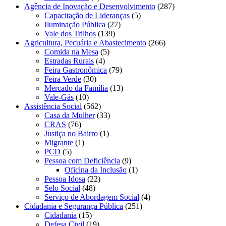
Agência de Inovação e Desenvolvimento
(287)
Capacitação de Lideranças
(5)
Iluminação Pública
(27)
Vale dos Trilhos
(139)
Agricultura, Pecuária e Abastecimento
(266)
Comida na Mesa
(5)
Estradas Rurais
(4)
Feira Gastronômica
(79)
Feira Verde
(30)
Mercado da Família
(13)
Vale-Gás
(10)
Assistência Social
(562)
Casa da Mulher
(33)
CRAS
(76)
Justiça no Bairro
(1)
Migrante
(1)
PCD
(5)
Pessoa com Deficiência
(9)
Oficina da Inclusão
(1)
Pessoa Idosa
(22)
Selo Social
(48)
Serviço de Abordagem Social
(4)
Cidadania e Segurança Pública
(251)
Cidadania
(15)
Defesa Civil
(19)