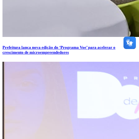
Prefeitura lança nova edição do ‘Programa Voe’ para acelerar o
crescimento de microempreendedores