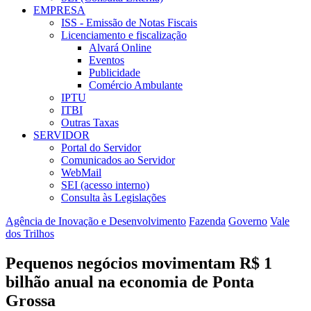
EMPRESA
ISS - Emissão de Notas Fiscais
Licenciamento e fiscalização
Alvará Online
Eventos
Publicidade
Comércio Ambulante
IPTU
ITBI
Outras Taxas
SERVIDOR
Portal do Servidor
Comunicados ao Servidor
WebMail
SEI (acesso interno)
Consulta às Legislações
Agência de Inovação e Desenvolvimento
Fazenda
Governo
Vale
dos Trilhos
Pequenos negócios movimentam R$ 1
bilhão anual na economia de Ponta
Grossa