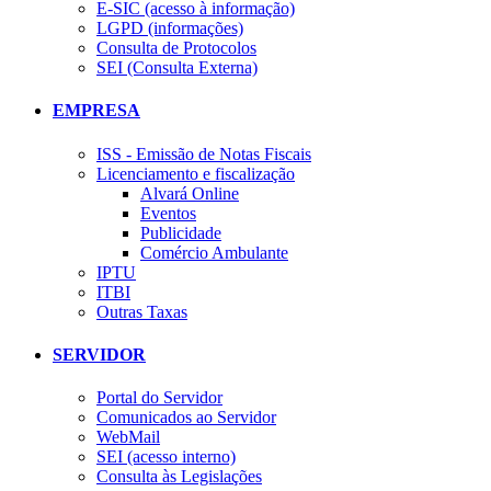
E-SIC (acesso à informação)
LGPD (informações)
Consulta de Protocolos
SEI (Consulta Externa)
EMPRESA
ISS - Emissão de Notas Fiscais
Licenciamento e fiscalização
Alvará Online
Eventos
Publicidade
Comércio Ambulante
IPTU
ITBI
Outras Taxas
SERVIDOR
Portal do Servidor
Comunicados ao Servidor
WebMail
SEI (acesso interno)
Consulta às Legislações