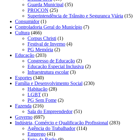
Guarda Municipal
(35)
PROCON
(25)
Superintendência de Trânsito e Segurança Viária
(15)
Consumidor
(1)
Controladoria Geral do Município
(7)
Cultura
(466)
Corpus Christi
(1)
Festival de Inverno
(4)
PG Memória
(2)
Educação
(203)
Congresso de Educação
(2)
Educação Especial Inclusiva
(2)
Infraestrutura escolar
(3)
Esportes
(340)
Família e Desenvolvimento Social
(230)
Habitação
(28)
LGBT
(1)
PG Sem Fome
(2)
Fazenda
(216)
Sala do Empreendedor
(51)
Governo
(697)
Indústria, Comércio e Qualificação Profissional
(283)
Agência do Trabalhador
(114)
Emprego
(41)
Feira da Barão
(8)