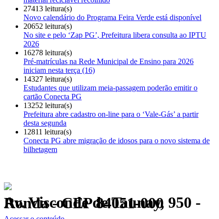
27413 leitura(s)
Novo calendário do Programa Feira Verde está disponível
20652 leitura(s)
No site e pelo ‘Zap PG’, Prefeitura libera consulta ao IPTU
2026
16278 leitura(s)
Pré-matrículas na Rede Municipal de Ensino para 2026
iniciam nesta terça (16)
14327 leitura(s)
Estudantes que utilizam meia-passagem poderão emitir o
cartão Conecta PG
13252 leitura(s)
Prefeitura abre cadastro on-line para o ‘Vale-Gás’ a partir
desta segunda
12811 leitura(s)
Conecta PG abre migração de idosos para o novo sistema de
bilhetagem
Av. Visconde de Taunay, 950 - Ronda - CEP 84051-000
Política de Privacidade.
Acessar o conteúdo