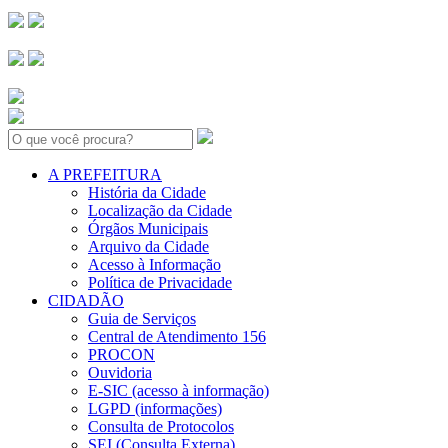
Search:
A PREFEITURA
História da Cidade
Localização da Cidade
Órgãos Municipais
Arquivo da Cidade
Acesso à Informação
Política de Privacidade
CIDADÃO
Guia de Serviços
Central de Atendimento 156
PROCON
Ouvidoria
E-SIC (acesso à informação)
LGPD (informações)
Consulta de Protocolos
SEI (Consulta Externa)