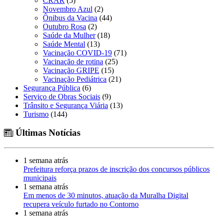
CRAR
(5)
Novembro Azul
(2)
Ônibus da Vacina
(44)
Outubro Rosa
(2)
Saúde da Mulher
(18)
Saúde Mental
(13)
Vacinação COVID-19
(71)
Vacinação de rotina
(25)
Vacinação GRIPE
(15)
Vacinação Pediátrica
(21)
Segurança Pública
(6)
Serviço de Obras Sociais
(9)
Trânsito e Segurança Viária
(13)
Turismo
(144)
Últimas Notícias
1 semana atrás
Prefeitura reforça prazos de inscrição dos concursos públicos
municipais
1 semana atrás
Em menos de 30 minutos, atuação da Muralha Digital
recupera veículo furtado no Contorno
1 semana atrás