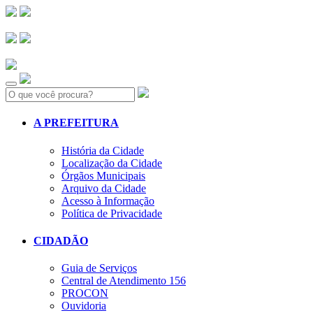
Search:
A PREFEITURA
História da Cidade
Localização da Cidade
Órgãos Municipais
Arquivo da Cidade
Acesso à Informação
Política de Privacidade
CIDADÃO
Guia de Serviços
Central de Atendimento 156
PROCON
Ouvidoria