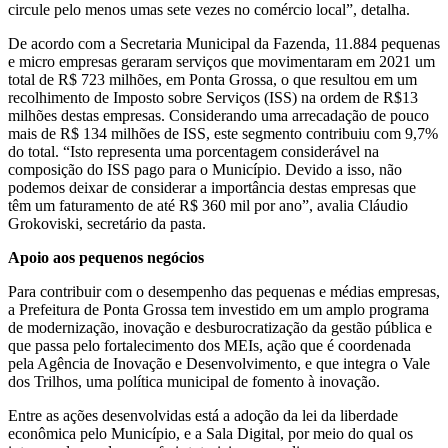
circule pelo menos umas sete vezes no comércio local”, detalha.
De acordo com a Secretaria Municipal da Fazenda, 11.884 pequenas
e micro empresas geraram serviços que movimentaram em 2021 um
total de R$ 723 milhões, em Ponta Grossa, o que resultou em um
recolhimento de Imposto sobre Serviços (ISS) na ordem de R$13
milhões destas empresas. Considerando uma arrecadação de pouco
mais de R$ 134 milhões de ISS, este segmento contribuiu com 9,7%
do total. “Isto representa uma porcentagem considerável na
composição do ISS pago para o Município. Devido a isso, não
podemos deixar de considerar a importância destas empresas que
têm um faturamento de até R$ 360 mil por ano”, avalia Cláudio
Grokoviski, secretário da pasta.
Apoio aos pequenos negócios
Para contribuir com o desempenho das pequenas e médias empresas,
a Prefeitura de Ponta Grossa tem investido em um amplo programa
de modernização, inovação e desburocratização da gestão pública e
que passa pelo fortalecimento dos MEIs, ação que é coordenada
pela Agência de Inovação e Desenvolvimento, e que integra o Vale
dos Trilhos, uma política municipal de fomento à inovação.
Entre as ações desenvolvidas está a adoção da lei da liberdade
econômica pelo Município, e a Sala Digital, por meio do qual os