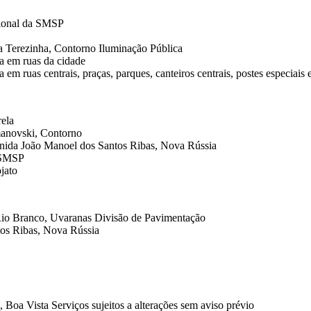
acional da SMSP
 Terezinha, Contorno Iluminação Pública
a em ruas da cidade
m ruas centrais, praças, parques, canteiros centrais, postes especiais 
rela
manovski, Contorno
enida João Manoel dos Santos Ribas, Nova Rússia
a SMSP
jato
Rio Branco, Uvaranas Divisão de Pavimentação
tos Ribas, Nova Rússia
Boa Vista Serviços sujeitos a alterações sem aviso prévio