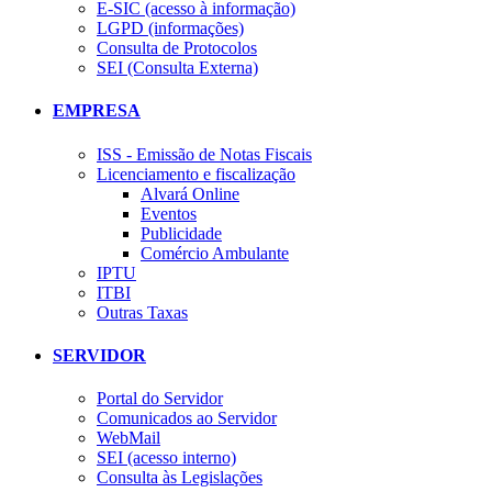
E-SIC (acesso à informação)
LGPD (informações)
Consulta de Protocolos
SEI (Consulta Externa)
EMPRESA
ISS - Emissão de Notas Fiscais
Licenciamento e fiscalização
Alvará Online
Eventos
Publicidade
Comércio Ambulante
IPTU
ITBI
Outras Taxas
SERVIDOR
Portal do Servidor
Comunicados ao Servidor
WebMail
SEI (acesso interno)
Consulta às Legislações