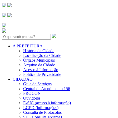
Search:
A PREFEITURA
História da Cidade
Localização da Cidade
Órgãos Municipais
Arquivo da Cidade
Acesso à Informação
Política de Privacidade
CIDADÃO
Guia de Serviços
Central de Atendimento 156
PROCON
Ouvidoria
E-SIC (acesso à informação)
LGPD (informações)
Consulta de Protocolos
SEI (Consulta Externa)