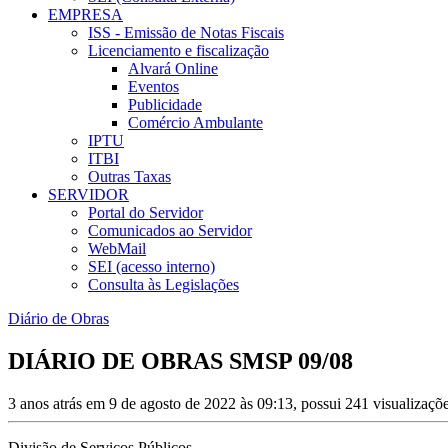
EMPRESA
ISS - Emissão de Notas Fiscais
Licenciamento e fiscalização
Alvará Online
Eventos
Publicidade
Comércio Ambulante
IPTU
ITBI
Outras Taxas
SERVIDOR
Portal do Servidor
Comunicados ao Servidor
WebMail
SEI (acesso interno)
Consulta às Legislações
Diário de Obras
DIÁRIO DE OBRAS SMSP 09/08
3 anos atrás em 9 de agosto de 2022 às 09:13, possui 241 visualizaç
Divisão de Serviços Públicos