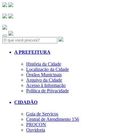
Search:
A PREFEITURA
História da Cidade
Localização da Cidade
Órgãos Municipais
Arquivo da Cidade
Acesso à Informação
Política de Privacidade
CIDADÃO
Guia de Serviços
Central de Atendimento 156
PROCON
Ouvidoria