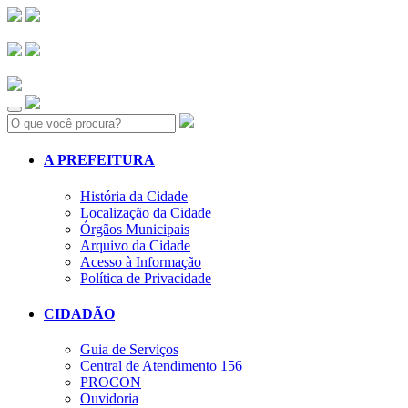
Search:
A PREFEITURA
História da Cidade
Localização da Cidade
Órgãos Municipais
Arquivo da Cidade
Acesso à Informação
Política de Privacidade
CIDADÃO
Guia de Serviços
Central de Atendimento 156
PROCON
Ouvidoria