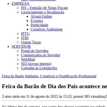
EMPRESA
ISS - Emissão de Notas Fiscais
Licenciamento e fiscalização
Alvará Online
Eventos
Publicidade
Comércio Ambulante
IPTU
ITBI
Outras Taxas
SERVIDOR
Portal do Servidor
Comunicados ao Servidor
WebMail
SEI (acesso interno)
Consulta às Legislações
Feira da Barão
Indústria, Comércio e Qualificação Profissional
Feira da Barão de Dia dos Pais acontece ne
3 anos atrás em 11 de agosto de 2022 às 15:23, possui 383 visualiza
No último fim de semana, por conta das chuvas ocorridas na cidade, 