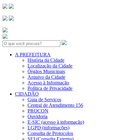
Search:
A PREFEITURA
História da Cidade
Localização da Cidade
Órgãos Municipais
Arquivo da Cidade
Acesso à Informação
Política de Privacidade
CIDADÃO
Guia de Serviços
Central de Atendimento 156
PROCON
Ouvidoria
E-SIC (acesso à informação)
LGPD (informações)
Consulta de Protocolos
SEI (Consulta Externa)