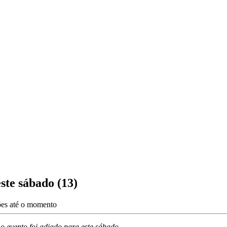
ste sábado (13)
ções até o momento
o evento foi adiado para este sábado