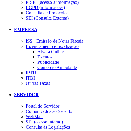
E-SIC (acesso à informação)
LGPD (informações)
Consulta de Protocolos
SEI (Consulta Externa)
EMPRESA
ISS - Emissão de Notas Fiscais
Licenciamento e fiscalização
Alvará Online
Eventos
Publicidade
Comércio Ambulante
IPTU
ITBI
Outras Taxas
SERVIDOR
Portal do Servidor
Comunicados ao Servidor
WebMail
SEI (acesso interno)
Consulta às Legislações