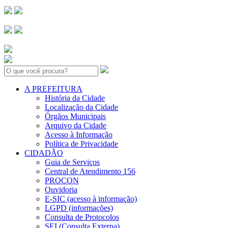
Search:
A PREFEITURA
História da Cidade
Localização da Cidade
Órgãos Municipais
Arquivo da Cidade
Acesso à Informação
Política de Privacidade
CIDADÃO
Guia de Serviços
Central de Atendimento 156
PROCON
Ouvidoria
E-SIC (acesso à informação)
LGPD (informações)
Consulta de Protocolos
SEI (Consulta Externa)