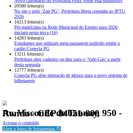
Novo calendário do Programa Feira Verde está disponível
20580 leitura(s)
No site e pelo ‘Zap PG’, Prefeitura libera consulta ao IPTU
2026
16213 leitura(s)
Pré-matrículas na Rede Municipal de Ensino para 2026
iniciam nesta terça (16)
14283 leitura(s)
Estudantes que utilizam meia-passagem poderão emitir o
cartão Conecta PG
13211 leitura(s)
Prefeitura abre cadastro on-line para o ‘Vale-Gás’ a partir
desta segunda
12777 leitura(s)
Conecta PG abre migração de idosos para o novo sistema de
bilhetagem
Av. Visconde de Taunay, 950 - Ronda - CEP 84051-000
Política de Privacidade.
Acessar o conteúdo
Abrir a barra de ferramentas