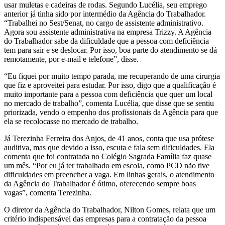
usar muletas e cadeiras de rodas. Segundo Lucélia, seu emprego
anterior já tinha sido por intermédio da Agência do Trabalhador.
“Trabalhei no Sest/Senat, no cargo de assistente administrativo.
Agora sou assistente administrativa na empresa Trizzy. A Agência
do Trabalhador sabe da dificuldade que a pessoa com deficiência
tem para sair e se deslocar. Por isso, boa parte do atendimento se dá
remotamente, por e-mail e telefone”, disse.
“Eu fiquei por muito tempo parada, me recuperando de uma cirurgia
que fiz e aproveitei para estudar. Por isso, digo que a qualificação é
muito importante para a pessoa com deficiência que quer um local
no mercado de trabalho”, comenta Lucélia, que disse que se sentiu
priorizada, vendo o empenho dos profissionais da Agência para que
ela se recolocasse no mercado de trabalho.
Já Terezinha Ferreira dos Anjos, de 41 anos, conta que usa prótese
auditiva, mas que devido a isso, escuta e fala sem dificuldades. Ela
comenta que foi contratada no Colégio Sagrada Família faz quase
um mês. “Por eu já ter trabalhado em escola, como PCD não tive
dificuldades em preencher a vaga. Em linhas gerais, o atendimento
da Agência do Trabalhador é ótimo, oferecendo sempre boas
vagas”, comenta Terezinha.
O diretor da Agência do Trabalhador, Nilton Gomes, relata que um
critério indispensável das empresas para a contratação da pessoa