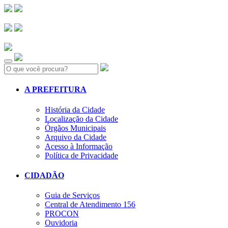
Search:
A PREFEITURA
História da Cidade
Localização da Cidade
Órgãos Municipais
Arquivo da Cidade
Acesso à Informação
Política de Privacidade
CIDADÃO
Guia de Serviços
Central de Atendimento 156
PROCON
Ouvidoria