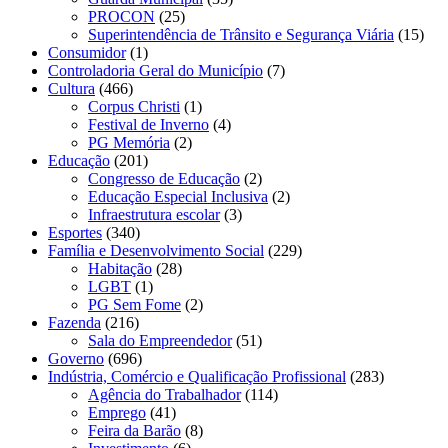
PROCON
(25)
Superintendência de Trânsito e Segurança Viária
(15)
Consumidor
(1)
Controladoria Geral do Município
(7)
Cultura
(466)
Corpus Christi
(1)
Festival de Inverno
(4)
PG Memória
(2)
Educação
(201)
Congresso de Educação
(2)
Educação Especial Inclusiva
(2)
Infraestrutura escolar
(3)
Esportes
(340)
Família e Desenvolvimento Social
(229)
Habitação
(28)
LGBT
(1)
PG Sem Fome
(2)
Fazenda
(216)
Sala do Empreendedor
(51)
Governo
(696)
Indústria, Comércio e Qualificação Profissional
(283)
Agência do Trabalhador
(114)
Emprego
(41)
Feira da Barão
(8)