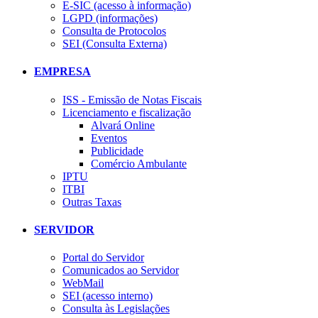
E-SIC (acesso à informação)
LGPD (informações)
Consulta de Protocolos
SEI (Consulta Externa)
EMPRESA
ISS - Emissão de Notas Fiscais
Licenciamento e fiscalização
Alvará Online
Eventos
Publicidade
Comércio Ambulante
IPTU
ITBI
Outras Taxas
SERVIDOR
Portal do Servidor
Comunicados ao Servidor
WebMail
SEI (acesso interno)
Consulta às Legislações