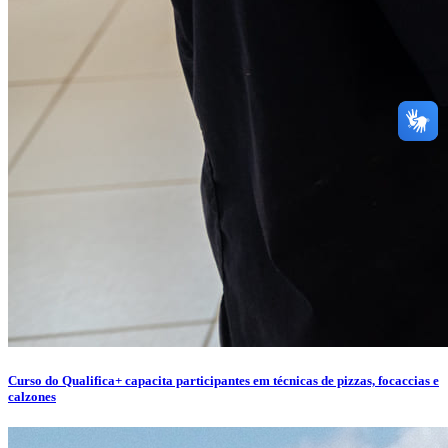
Curso do Qualifica+ capacita participantes em técnicas de pizzas, focaccias e
calzones