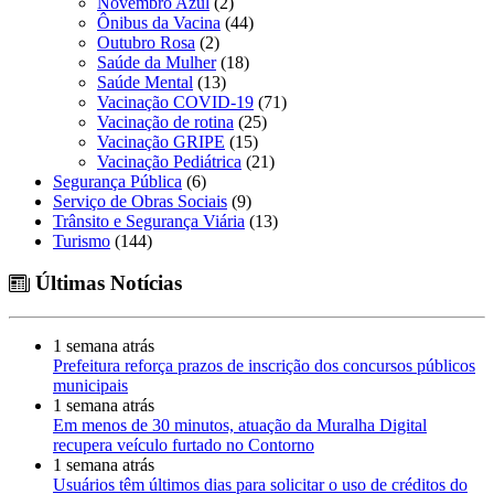
Novembro Azul
(2)
Ônibus da Vacina
(44)
Outubro Rosa
(2)
Saúde da Mulher
(18)
Saúde Mental
(13)
Vacinação COVID-19
(71)
Vacinação de rotina
(25)
Vacinação GRIPE
(15)
Vacinação Pediátrica
(21)
Segurança Pública
(6)
Serviço de Obras Sociais
(9)
Trânsito e Segurança Viária
(13)
Turismo
(144)
Últimas Notícias
1 semana atrás
Prefeitura reforça prazos de inscrição dos concursos públicos
municipais
1 semana atrás
Em menos de 30 minutos, atuação da Muralha Digital
recupera veículo furtado no Contorno
1 semana atrás
Usuários têm últimos dias para solicitar o uso de créditos do