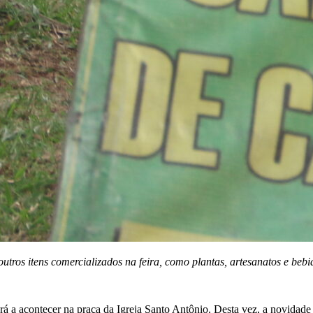
utros itens comercializados na feira, como plantas, artesanatos e bebi
á a acontecer na praça da Igreja Santo Antônio. Desta vez, a novidade f