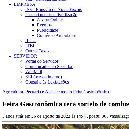
EMPRESA
ISS - Emissão de Notas Fiscais
Licenciamento e fiscalização
Alvará Online
Eventos
Publicidade
Comércio Ambulante
IPTU
ITBI
Outras Taxas
SERVIDOR
Portal do Servidor
Comunicados ao Servidor
WebMail
SEI (acesso interno)
Consulta às Legislações
Agricultura, Pecuária e Abastecimento
Feira Gastronômica
Feira Gastronômica terá sorteio de combos
3 anos atrás em 26 de agosto de 2022 às 14:47, possui 308 visualiza