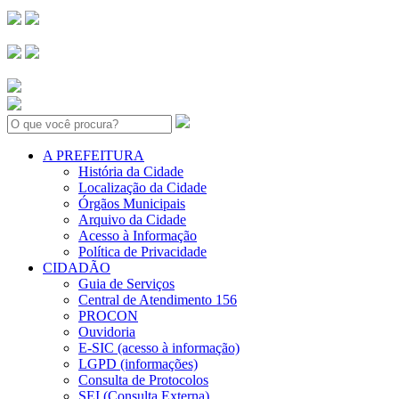
Search:
A PREFEITURA
História da Cidade
Localização da Cidade
Órgãos Municipais
Arquivo da Cidade
Acesso à Informação
Política de Privacidade
CIDADÃO
Guia de Serviços
Central de Atendimento 156
PROCON
Ouvidoria
E-SIC (acesso à informação)
LGPD (informações)
Consulta de Protocolos
SEI (Consulta Externa)