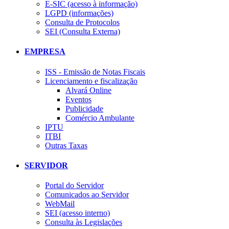
E-SIC (acesso à informação)
LGPD (informações)
Consulta de Protocolos
SEI (Consulta Externa)
EMPRESA
ISS - Emissão de Notas Fiscais
Licenciamento e fiscalização
Alvará Online
Eventos
Publicidade
Comércio Ambulante
IPTU
ITBI
Outras Taxas
SERVIDOR
Portal do Servidor
Comunicados ao Servidor
WebMail
SEI (acesso interno)
Consulta às Legislações