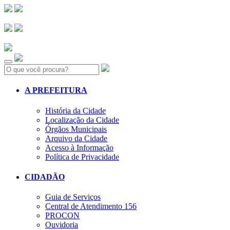
Search:
A PREFEITURA
História da Cidade
Localização da Cidade
Órgãos Municipais
Arquivo da Cidade
Acesso à Informação
Política de Privacidade
CIDADÃO
Guia de Serviços
Central de Atendimento 156
PROCON
Ouvidoria