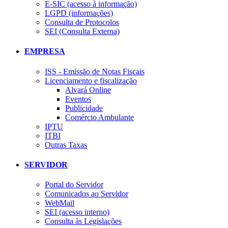
E-SIC (acesso à informação)
LGPD (informações)
Consulta de Protocolos
SEI (Consulta Externa)
EMPRESA
ISS - Emissão de Notas Fiscais
Licenciamento e fiscalização
Alvará Online
Eventos
Publicidade
Comércio Ambulante
IPTU
ITBI
Outras Taxas
SERVIDOR
Portal do Servidor
Comunicados ao Servidor
WebMail
SEI (acesso interno)
Consulta às Legislações