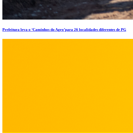
Prefeitura leva o ‘Caminhos do Agro’para 26 localidades diferentes de PG