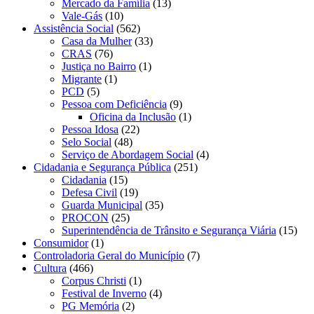
Mercado da Família
(13)
Vale-Gás
(10)
Assistência Social
(562)
Casa da Mulher
(33)
CRAS
(76)
Justiça no Bairro
(1)
Migrante
(1)
PCD
(5)
Pessoa com Deficiência
(9)
Oficina da Inclusão
(1)
Pessoa Idosa
(22)
Selo Social
(48)
Serviço de Abordagem Social
(4)
Cidadania e Segurança Pública
(251)
Cidadania
(15)
Defesa Civil
(19)
Guarda Municipal
(35)
PROCON
(25)
Superintendência de Trânsito e Segurança Viária
(15)
Consumidor
(1)
Controladoria Geral do Município
(7)
Cultura
(466)
Corpus Christi
(1)
Festival de Inverno
(4)
PG Memória
(2)