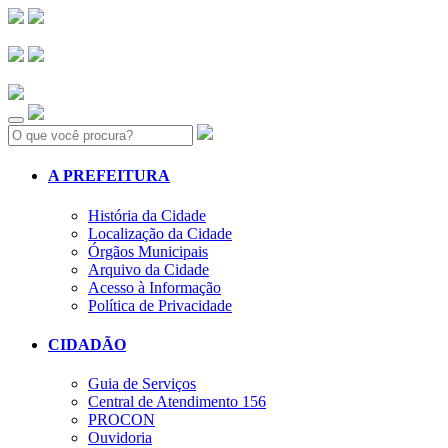
Search:
A PREFEITURA
História da Cidade
Localização da Cidade
Órgãos Municipais
Arquivo da Cidade
Acesso à Informação
Política de Privacidade
CIDADÃO
Guia de Serviços
Central de Atendimento 156
PROCON
Ouvidoria