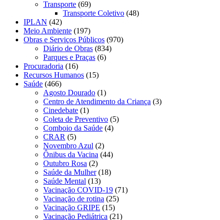
Transporte
(69)
Transporte Coletivo
(48)
IPLAN
(42)
Meio Ambiente
(197)
Obras e Serviços Públicos
(970)
Diário de Obras
(834)
Parques e Praças
(6)
Procuradoria
(16)
Recursos Humanos
(15)
Saúde
(466)
Agosto Dourado
(1)
Centro de Atendimento da Criança
(3)
Cinedebate
(1)
Coleta de Preventivo
(5)
Comboio da Saúde
(4)
CRAR
(5)
Novembro Azul
(2)
Ônibus da Vacina
(44)
Outubro Rosa
(2)
Saúde da Mulher
(18)
Saúde Mental
(13)
Vacinação COVID-19
(71)
Vacinação de rotina
(25)
Vacinação GRIPE
(15)
Vacinação Pediátrica
(21)