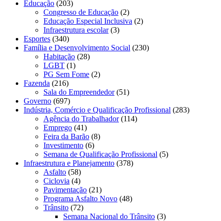
Educação
(203)
Congresso de Educação
(2)
Educação Especial Inclusiva
(2)
Infraestrutura escolar
(3)
Esportes
(340)
Família e Desenvolvimento Social
(230)
Habitação
(28)
LGBT
(1)
PG Sem Fome
(2)
Fazenda
(216)
Sala do Empreendedor
(51)
Governo
(697)
Indústria, Comércio e Qualificação Profissional
(283)
Agência do Trabalhador
(114)
Emprego
(41)
Feira da Barão
(8)
Investimento
(6)
Semana de Qualificação Profissional
(5)
Infraestrutura e Planejamento
(378)
Asfalto
(58)
Ciclovia
(4)
Pavimentação
(21)
Programa Asfalto Novo
(48)
Trânsito
(72)
Semana Nacional do Trânsito
(3)