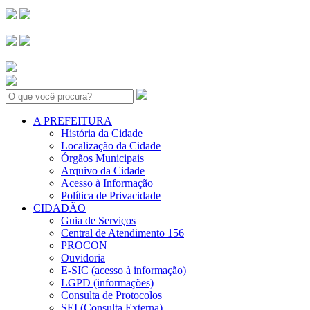
Search:
A PREFEITURA
História da Cidade
Localização da Cidade
Órgãos Municipais
Arquivo da Cidade
Acesso à Informação
Política de Privacidade
CIDADÃO
Guia de Serviços
Central de Atendimento 156
PROCON
Ouvidoria
E-SIC (acesso à informação)
LGPD (informações)
Consulta de Protocolos
SEI (Consulta Externa)