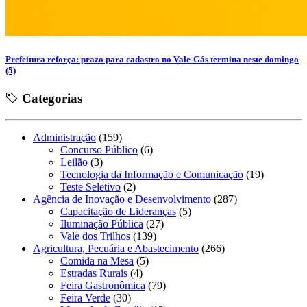
Prefeitura reforça: prazo para cadastro no Vale-Gás termina neste domingo
(5)
Categorias
Administração
(159)
Concurso Público
(6)
Leilão
(3)
Tecnologia da Informação e Comunicação
(19)
Teste Seletivo
(2)
Agência de Inovação e Desenvolvimento
(287)
Capacitação de Lideranças
(5)
Iluminação Pública
(27)
Vale dos Trilhos
(139)
Agricultura, Pecuária e Abastecimento
(266)
Comida na Mesa
(5)
Estradas Rurais
(4)
Feira Gastronômica
(79)
Feira Verde
(30)