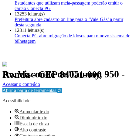
Estudantes que utilizam meia-passagem poderão emitir o
cartão Conecta PG
13253 leitura(s)
Prefeitura abre cadastro on-line para o ‘Vale-Gás’ a partir
desta segunda
12811 leitura(s)
Conecta PG abre migração de idosos para o novo sistema de
bilhetagem
Av. Visconde de Taunay, 950 - Ronda - CEP 84051-000
Política de Privacidade.
Acessar o conteúdo
Abrir a barra de ferramentas
Acessibilidade
Aumentar texto
Diminuir texto
Escala de cinza
Alto contraste
Contraste negativo