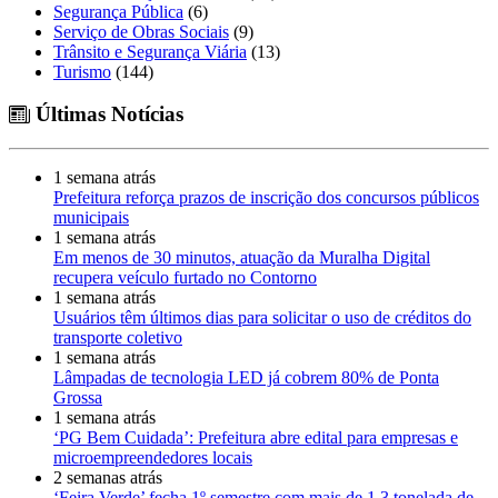
Segurança Pública
(6)
Serviço de Obras Sociais
(9)
Trânsito e Segurança Viária
(13)
Turismo
(144)
Últimas Notícias
1 semana atrás
Prefeitura reforça prazos de inscrição dos concursos públicos
municipais
1 semana atrás
Em menos de 30 minutos, atuação da Muralha Digital
recupera veículo furtado no Contorno
1 semana atrás
Usuários têm últimos dias para solicitar o uso de créditos do
transporte coletivo
1 semana atrás
Lâmpadas de tecnologia LED já cobrem 80% de Ponta
Grossa
1 semana atrás
‘PG Bem Cuidada’: Prefeitura abre edital para empresas e
microempreendedores locais
2 semanas atrás
‘Feira Verde’ fecha 1º semestre com mais de 1,3 tonelada de