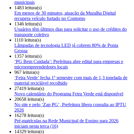
municipais
1483 leitura(s)
Em menos de 30 minutos, atuação da Muralha Digital
recupera veículo furtado no Contorno
1346 leitura(s)
Usuários têm últimos dias para solicitar o uso de créditos do
transporte coletivo
1110 leitura(s)
Lâmpadas de tecnologia LED já cobrem 80% de Ponta
Grossa
1357 leitura(s)
‘PG Bem Cuidada’: Prefeitura abre edital para empresas e
microempreendedores locais
967 leitura(s)
‘Feira Verde’ fecha 1º semestre com mais de 1,3 tonelada de
material reciclável recolhido
27419 leitura(s)
Novo calendário do Programa Feira Verde está disponível
20658 leitura(s)
No site e pelo ‘Zap PG’, Prefeitura libera consulta ao IPTU
2026
16278 leitura(s)
Pré-matrículas na Rede Municipal de Ensino para 2026
iniciam nesta terça (16)
14329 leitura(s)