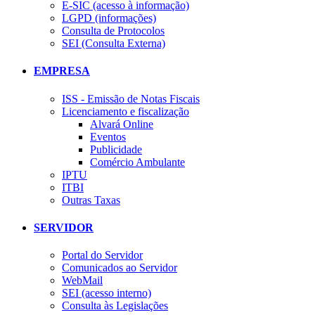
E-SIC (acesso à informação)
LGPD (informações)
Consulta de Protocolos
SEI (Consulta Externa)
EMPRESA
ISS - Emissão de Notas Fiscais
Licenciamento e fiscalização
Alvará Online
Eventos
Publicidade
Comércio Ambulante
IPTU
ITBI
Outras Taxas
SERVIDOR
Portal do Servidor
Comunicados ao Servidor
WebMail
SEI (acesso interno)
Consulta às Legislações