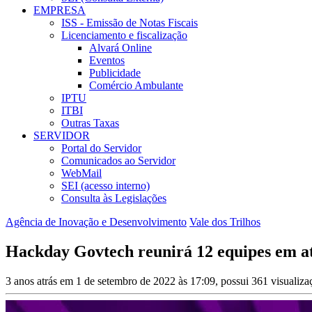
EMPRESA
ISS - Emissão de Notas Fiscais
Licenciamento e fiscalização
Alvará Online
Eventos
Publicidade
Comércio Ambulante
IPTU
ITBI
Outras Taxas
SERVIDOR
Portal do Servidor
Comunicados ao Servidor
WebMail
SEI (acesso interno)
Consulta às Legislações
Agência de Inovação e Desenvolvimento
Vale dos Trilhos
Hackday Govtech reunirá 12 equipes em at
3 anos atrás em 1 de setembro de 2022 às 17:09, possui 361 visualiz