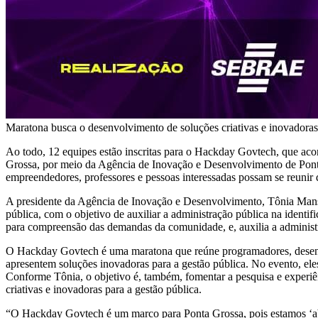
Maratona busca o desenvolvimento de soluções criativas e inovadoras
Ao todo, 12 equipes estão inscritas para o Hackday Govtech, que ac
Grossa, por meio da Agência de Inovação e Desenvolvimento de Ponta
empreendedores, professores e pessoas interessadas possam se reunir d
A presidente da Agência de Inovação e Desenvolvimento, Tônia Mansani
pública, com o objetivo de auxiliar a administração pública na identi
para compreensão das demandas da comunidade, e, auxilia a administraç
O Hackday Govtech é uma maratona que reúne programadores, desenvolv
apresentem soluções inovadoras para a gestão pública. No evento, eles
Conforme Tônia, o objetivo é, também, fomentar a pesquisa e experiên
criativas e inovadoras para a gestão pública.
“O Hackday Govtech é um marco para Ponta Grossa, pois estamos ‘abr