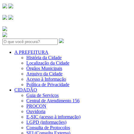
Search:
A PREFEITURA
História da Cidade
Localização da Cidade
Órgãos Municipais
Arquivo da Cidade
Acesso à Informação
Política de Privacidade
CIDADÃO
Guia de Serviços
Central de Atendimento 156
PROCON
Ouvidoria
E-SIC (acesso à informação)
LGPD (informações)
Consulta de Protocolos
SEI (Consulta Externa)