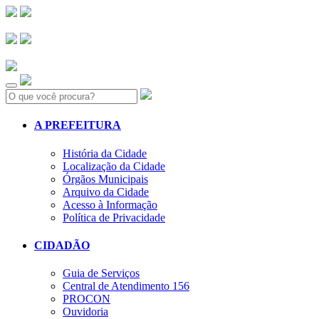
Search:
A PREFEITURA
História da Cidade
Localização da Cidade
Órgãos Municipais
Arquivo da Cidade
Acesso à Informação
Política de Privacidade
CIDADÃO
Guia de Serviços
Central de Atendimento 156
PROCON
Ouvidoria