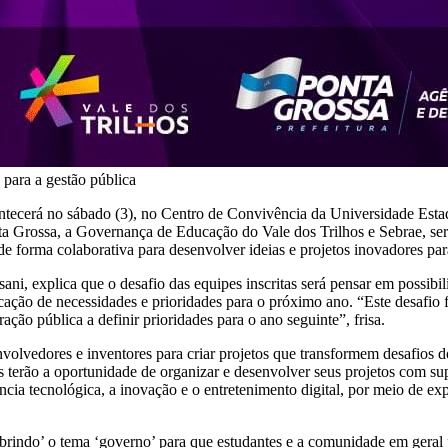
 para a gestão pública
ontecerá no sábado (3), no Centro de Convivência da Universidade Est
 Grossa, a Governança de Educação do Vale dos Trilhos e Sebrae, ser
e forma colaborativa para desenvolver ideias e projetos inovadores par
, explica que o desafio das equipes inscritas será pensar em possibil
ficação de necessidades e prioridades para o próximo ano. “Este desafio
ão pública a definir prioridades para o ano seguinte”, frisa.
edores e inventores para criar projetos que transformem desafios do s
 terão a oportunidade de organizar e desenvolver seus projetos com sup
cia tecnológica, a inovação e o entretenimento digital, por meio de e
indo’ o tema ‘governo’ para que estudantes e a comunidade em geral 