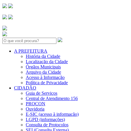
Search:
A PREFEITURA
História da Cidade
Localização da Cidade
Órgãos Municipais
Arquivo da Cidade
Acesso à Informação
Política de Privacidade
CIDADÃO
Guia de Serviços
Central de Atendimento 156
PROCON
Ouvidoria
E-SIC (acesso à informação)
LGPD (informações)
Consulta de Protocolos
SEI (Consulta Externa)