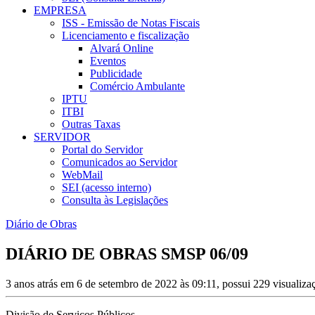
EMPRESA
ISS - Emissão de Notas Fiscais
Licenciamento e fiscalização
Alvará Online
Eventos
Publicidade
Comércio Ambulante
IPTU
ITBI
Outras Taxas
SERVIDOR
Portal do Servidor
Comunicados ao Servidor
WebMail
SEI (acesso interno)
Consulta às Legislações
Diário de Obras
DIÁRIO DE OBRAS SMSP 06/09
3 anos atrás em 6 de setembro de 2022 às 09:11, possui 229 visualiz
Divisão de Serviços Públicos