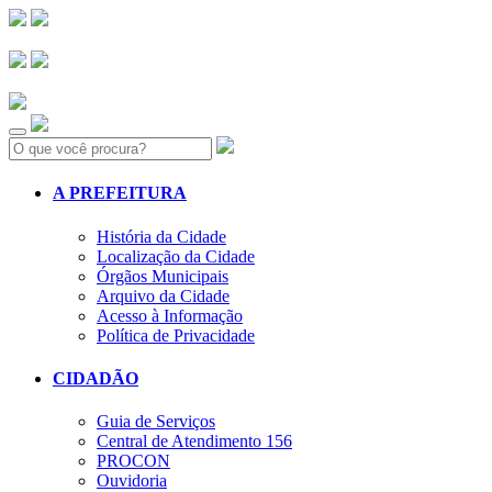
Search:
A PREFEITURA
História da Cidade
Localização da Cidade
Órgãos Municipais
Arquivo da Cidade
Acesso à Informação
Política de Privacidade
CIDADÃO
Guia de Serviços
Central de Atendimento 156
PROCON
Ouvidoria