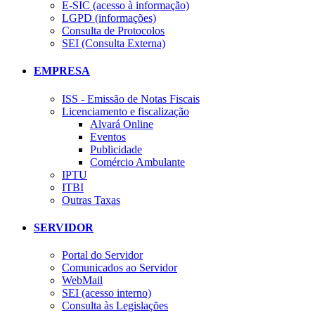
E-SIC (acesso à informação)
LGPD (informações)
Consulta de Protocolos
SEI (Consulta Externa)
EMPRESA
ISS - Emissão de Notas Fiscais
Licenciamento e fiscalização
Alvará Online
Eventos
Publicidade
Comércio Ambulante
IPTU
ITBI
Outras Taxas
SERVIDOR
Portal do Servidor
Comunicados ao Servidor
WebMail
SEI (acesso interno)
Consulta às Legislações