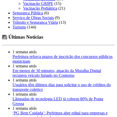
Vacinação GRIPE
(15)
Vacinação Pediátrica
(21)
Segurança Pública
(6)
Serviço de Obras Sociais
(9)
Trânsito e Segurança Viária
(13)
Turismo
(144)
Últimas Notícias
1 semana atrás
Prefeitura reforça prazos de inscrição dos concursos públicos
municipais
1 semana atrás
Em menos de 30 minutos, atuação da Muralha Digital
recupera veículo furtado no Contorno
1 semana atrás
Usuários têm últimos dias para solicitar o uso de créditos do
transporte coletivo
1 semana atrás
Lâmpadas de tecnologia LED já cobrem 80% de Ponta
Grossa
1 semana atrás
‘PG Bem Cuidada’: Prefeitura abre edital para empresas e