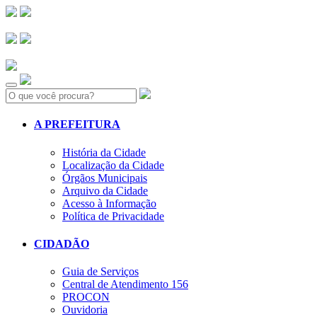
Search:
A PREFEITURA
História da Cidade
Localização da Cidade
Órgãos Municipais
Arquivo da Cidade
Acesso à Informação
Política de Privacidade
CIDADÃO
Guia de Serviços
Central de Atendimento 156
PROCON
Ouvidoria