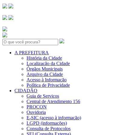
Search:
A PREFEITURA
História da Cidade
Localização da Cidade
Órgãos Municipais
Arquivo da Cidade
Acesso à Informação
Política de Privacidade
CIDADÃO
Guia de Serviços
Central de Atendimento 156
PROCON
Ouvidoria
E-SIC (acesso à informação)
LGPD (informações)
Consulta de Protocolos
SEI (Consulta Externa)