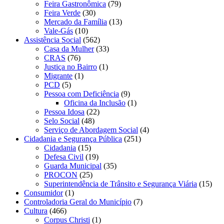
Feira Gastronômica
(79)
Feira Verde
(30)
Mercado da Família
(13)
Vale-Gás
(10)
Assistência Social
(562)
Casa da Mulher
(33)
CRAS
(76)
Justiça no Bairro
(1)
Migrante
(1)
PCD
(5)
Pessoa com Deficiência
(9)
Oficina da Inclusão
(1)
Pessoa Idosa
(22)
Selo Social
(48)
Serviço de Abordagem Social
(4)
Cidadania e Segurança Pública
(251)
Cidadania
(15)
Defesa Civil
(19)
Guarda Municipal
(35)
PROCON
(25)
Superintendência de Trânsito e Segurança Viária
(15)
Consumidor
(1)
Controladoria Geral do Município
(7)
Cultura
(466)
Corpus Christi
(1)