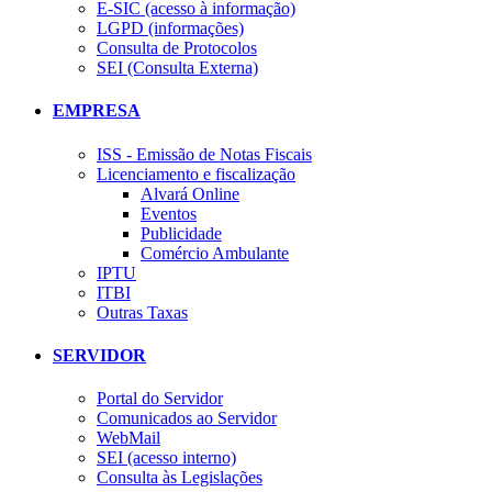
E-SIC (acesso à informação)
LGPD (informações)
Consulta de Protocolos
SEI (Consulta Externa)
EMPRESA
ISS - Emissão de Notas Fiscais
Licenciamento e fiscalização
Alvará Online
Eventos
Publicidade
Comércio Ambulante
IPTU
ITBI
Outras Taxas
SERVIDOR
Portal do Servidor
Comunicados ao Servidor
WebMail
SEI (acesso interno)
Consulta às Legislações