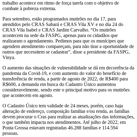
trabalho acontece em ritmo de força tarefa com o objetivo de
combate à pobreza extrema.
Para setembro, estão programados mutirões no dia 17, para
atendidos pelo CRAS Sabará e CRAS Vila XV e no dia 24 do
CRAS Vila Isabel e CRAS Jardim Carvalho. “Os mutirões
acontecem na sede da FASPG, apenas para os cidadãos que
realizaram o agendamento. Pedimos para que os munícipes que
agendem atendimento compareçam, para não tirar a oportunidade de
outros que necessitem se cadastrar”, disse a presidente da FASPG,
Vinya.
O aumento das situações de vulnerabilidade se dá em decorrência da
pandemia da Covid-19, e com aumento do valor do benefício de
transferência de renda, a partir de agosto de 2022, de R$400 para
R$600, a demanda em busca do Cadastro Único aumentou
consideravelmente, sendo este o principal motivo para os mutirões
que acontecem em agosto.
O Cadastro Único tem validade de 24 meses, porém, caso haja
alteração de endereço, composição familiar e/ou renda, as famílias
devem procurar o Cras para realizar as atualizações das informações,
o que também impacta nos atendimentos. Até julho de 2022, em
Ponta Grossa estavam registradas 46.288 famílias e 114.594
pessoas.