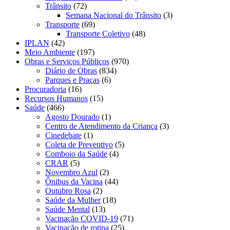
Trânsito
(72)
Semana Nacional do Trânsito
(3)
Transporte
(69)
Transporte Coletivo
(48)
IPLAN
(42)
Meio Ambiente
(197)
Obras e Serviços Públicos
(970)
Diário de Obras
(834)
Parques e Praças
(6)
Procuradoria
(16)
Recursos Humanos
(15)
Saúde
(466)
Agosto Dourado
(1)
Centro de Atendimento da Criança
(3)
Cinedebate
(1)
Coleta de Preventivo
(5)
Comboio da Saúde
(4)
CRAR
(5)
Novembro Azul
(2)
Ônibus da Vacina
(44)
Outubro Rosa
(2)
Saúde da Mulher
(18)
Saúde Mental
(13)
Vacinação COVID-19
(71)
Vacinação de rotina
(25)