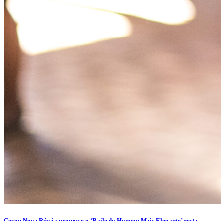
Cecon Nova Rússia promove o ‘Baile do Homem Mais Elegante’ nesta