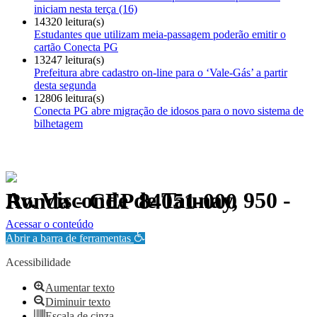
iniciam nesta terça (16)
14320 leitura(s)
Estudantes que utilizam meia-passagem poderão emitir o
cartão Conecta PG
13247 leitura(s)
Prefeitura abre cadastro on-line para o ‘Vale-Gás’ a partir
desta segunda
12806 leitura(s)
Conecta PG abre migração de idosos para o novo sistema de
bilhetagem
Av. Visconde de Taunay, 950 - Ronda - CEP 84051-000
Política de Privacidade.
Acessar o conteúdo
Abrir a barra de ferramentas
Acessibilidade
Aumentar texto
Diminuir texto
Escala de cinza