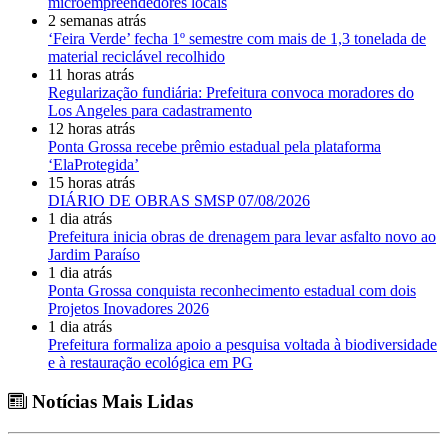
microempreendedores locais
2 semanas atrás
‘Feira Verde’ fecha 1º semestre com mais de 1,3 tonelada de
material reciclável recolhido
11 horas atrás
Regularização fundiária: Prefeitura convoca moradores do
Los Angeles para cadastramento
12 horas atrás
Ponta Grossa recebe prêmio estadual pela plataforma
‘ElaProtegida’
15 horas atrás
DIÁRIO DE OBRAS SMSP 07/08/2026
1 dia atrás
Prefeitura inicia obras de drenagem para levar asfalto novo ao
Jardim Paraíso
1 dia atrás
Ponta Grossa conquista reconhecimento estadual com dois
Projetos Inovadores 2026
1 dia atrás
Prefeitura formaliza apoio a pesquisa voltada à biodiversidade
e à restauração ecológica em PG
Notícias Mais Lidas