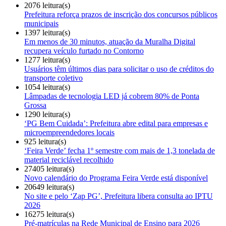
2076 leitura(s)
Prefeitura reforça prazos de inscrição dos concursos públicos
municipais
1397 leitura(s)
Em menos de 30 minutos, atuação da Muralha Digital
recupera veículo furtado no Contorno
1277 leitura(s)
Usuários têm últimos dias para solicitar o uso de créditos do
transporte coletivo
1054 leitura(s)
Lâmpadas de tecnologia LED já cobrem 80% de Ponta
Grossa
1290 leitura(s)
‘PG Bem Cuidada’: Prefeitura abre edital para empresas e
microempreendedores locais
925 leitura(s)
‘Feira Verde’ fecha 1º semestre com mais de 1,3 tonelada de
material reciclável recolhido
27405 leitura(s)
Novo calendário do Programa Feira Verde está disponível
20649 leitura(s)
No site e pelo ‘Zap PG’, Prefeitura libera consulta ao IPTU
2026
16275 leitura(s)
Pré-matrículas na Rede Municipal de Ensino para 2026