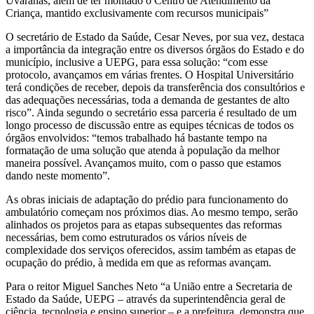
Uvaranas, além de ter montado o Centro de Atendimento da
Criança, mantido exclusivamente com recursos municipais”
O secretário de Estado da Saúde, Cesar Neves, por sua vez, destaca
a importância da integração entre os diversos órgãos do Estado e do
município, inclusive a UEPG, para essa solução: “com esse
protocolo, avançamos em várias frentes. O Hospital Universitário
terá condições de receber, depois da transferência dos consultórios e
das adequações necessárias, toda a demanda de gestantes de alto
risco”. Ainda segundo o secretário essa parceria é resultado de um
longo processo de discussão entre as equipes técnicas de todos os
órgãos envolvidos: “temos trabalhado há bastante tempo na
formatação de uma solução que atenda à população da melhor
maneira possível. Avançamos muito, com o passo que estamos
dando neste momento”.
As obras iniciais de adaptação do prédio para funcionamento do
ambulatório começam nos próximos dias. Ao mesmo tempo, serão
alinhados os projetos para as etapas subsequentes das reformas
necessárias, bem como estruturados os vários níveis de
complexidade dos serviços oferecidos, assim também as etapas de
ocupação do prédio, à medida em que as reformas avançam.
Para o reitor Miguel Sanches Neto “a União entre a Secretaria de
Estado da Saúde, UEPG – através da superintendência geral de
ciência, tecnologia e ensino superior – e a prefeitura, demonstra que