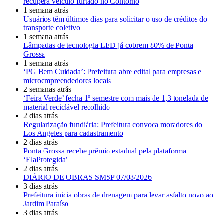
recupera veículo furtado no Contorno
1 semana atrás
Usuários têm últimos dias para solicitar o uso de créditos do
transporte coletivo
1 semana atrás
Lâmpadas de tecnologia LED já cobrem 80% de Ponta
Grossa
1 semana atrás
‘PG Bem Cuidada’: Prefeitura abre edital para empresas e
microempreendedores locais
2 semanas atrás
‘Feira Verde’ fecha 1º semestre com mais de 1,3 tonelada de
material reciclável recolhido
2 dias atrás
Regularização fundiária: Prefeitura convoca moradores do
Los Angeles para cadastramento
2 dias atrás
Ponta Grossa recebe prêmio estadual pela plataforma
‘ElaProtegida’
2 dias atrás
DIÁRIO DE OBRAS SMSP 07/08/2026
3 dias atrás
Prefeitura inicia obras de drenagem para levar asfalto novo ao
Jardim Paraíso
3 dias atrás