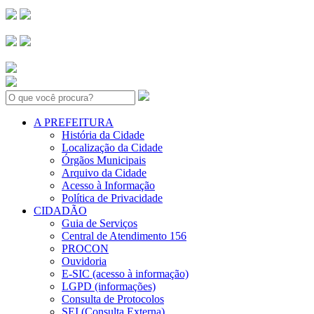
Search:
A PREFEITURA
História da Cidade
Localização da Cidade
Órgãos Municipais
Arquivo da Cidade
Acesso à Informação
Política de Privacidade
CIDADÃO
Guia de Serviços
Central de Atendimento 156
PROCON
Ouvidoria
E-SIC (acesso à informação)
LGPD (informações)
Consulta de Protocolos
SEI (Consulta Externa)