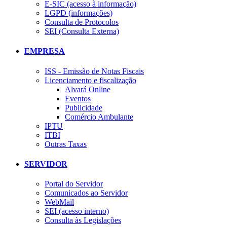
E-SIC (acesso à informação)
LGPD (informações)
Consulta de Protocolos
SEI (Consulta Externa)
EMPRESA
ISS - Emissão de Notas Fiscais
Licenciamento e fiscalização
Alvará Online
Eventos
Publicidade
Comércio Ambulante
IPTU
ITBI
Outras Taxas
SERVIDOR
Portal do Servidor
Comunicados ao Servidor
WebMail
SEI (acesso interno)
Consulta às Legislações