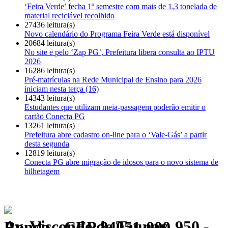
‘Feira Verde’ fecha 1º semestre com mais de 1,3 tonelada de
material reciclável recolhido
27436 leitura(s)
Novo calendário do Programa Feira Verde está disponível
20684 leitura(s)
No site e pelo ‘Zap PG’, Prefeitura libera consulta ao IPTU
2026
16286 leitura(s)
Pré-matrículas na Rede Municipal de Ensino para 2026
iniciam nesta terça (16)
14343 leitura(s)
Estudantes que utilizam meia-passagem poderão emitir o
cartão Conecta PG
13261 leitura(s)
Prefeitura abre cadastro on-line para o ‘Vale-Gás’ a partir
desta segunda
12819 leitura(s)
Conecta PG abre migração de idosos para o novo sistema de
bilhetagem
Av. Visconde de Taunay, 950 - Ronda - CEP 84051-000