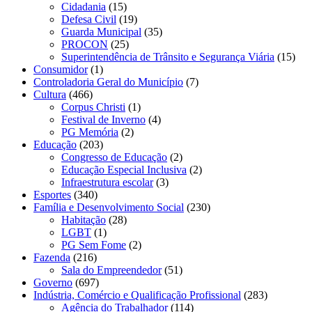
Cidadania
(15)
Defesa Civil
(19)
Guarda Municipal
(35)
PROCON
(25)
Superintendência de Trânsito e Segurança Viária
(15)
Consumidor
(1)
Controladoria Geral do Município
(7)
Cultura
(466)
Corpus Christi
(1)
Festival de Inverno
(4)
PG Memória
(2)
Educação
(203)
Congresso de Educação
(2)
Educação Especial Inclusiva
(2)
Infraestrutura escolar
(3)
Esportes
(340)
Família e Desenvolvimento Social
(230)
Habitação
(28)
LGBT
(1)
PG Sem Fome
(2)
Fazenda
(216)
Sala do Empreendedor
(51)
Governo
(697)
Indústria, Comércio e Qualificação Profissional
(283)
Agência do Trabalhador
(114)