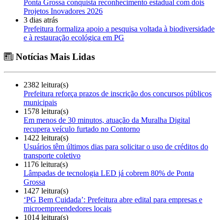
Ponta Grossa conquista reconhecimento estadual com dois
Projetos Inovadores 2026
3 dias atrás
Prefeitura formaliza apoio a pesquisa voltada à biodiversidade
e à restauração ecológica em PG
Notícias Mais Lidas
2382 leitura(s)
Prefeitura reforça prazos de inscrição dos concursos públicos
municipais
1578 leitura(s)
Em menos de 30 minutos, atuação da Muralha Digital
recupera veículo furtado no Contorno
1422 leitura(s)
Usuários têm últimos dias para solicitar o uso de créditos do
transporte coletivo
1176 leitura(s)
Lâmpadas de tecnologia LED já cobrem 80% de Ponta
Grossa
1427 leitura(s)
‘PG Bem Cuidada’: Prefeitura abre edital para empresas e
microempreendedores locais
1014 leitura(s)