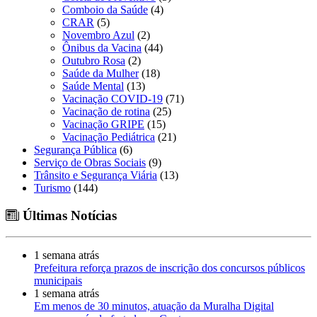
Comboio da Saúde
(4)
CRAR
(5)
Novembro Azul
(2)
Ônibus da Vacina
(44)
Outubro Rosa
(2)
Saúde da Mulher
(18)
Saúde Mental
(13)
Vacinação COVID-19
(71)
Vacinação de rotina
(25)
Vacinação GRIPE
(15)
Vacinação Pediátrica
(21)
Segurança Pública
(6)
Serviço de Obras Sociais
(9)
Trânsito e Segurança Viária
(13)
Turismo
(144)
Últimas Notícias
1 semana atrás
Prefeitura reforça prazos de inscrição dos concursos públicos
municipais
1 semana atrás
Em menos de 30 minutos, atuação da Muralha Digital