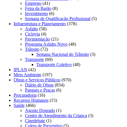
Emprego
(41)
Feira da Barão
(8)
Investimento
(6)
Semana de Qualificação Profissional
(5)
Infraestrutura e Planejamento
(378)
Asfalto
(58)
Ciclovia
(4)
Pavimentação
(21)
Programa Asfalto Novo
(48)
Trânsito
(72)
Semana Nacional do Trânsito
(3)
Transporte
(69)
Transporte Coletivo
(48)
IPLAN
(42)
Meio Ambiente
(197)
Obras e Serviços Públicos
(970)
Diário de Obras
(834)
Parques e Praças
(6)
Procuradoria
(16)
Recursos Humanos
(15)
Saúde
(466)
Agosto Dourado
(1)
Centro de Atendimento da Criança
(3)
Cinedebate
(1)
Coleta de Preventivo
(5)