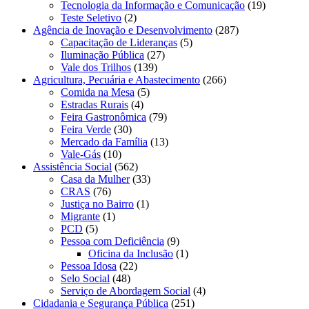
Tecnologia da Informação e Comunicação
(19)
Teste Seletivo
(2)
Agência de Inovação e Desenvolvimento
(287)
Capacitação de Lideranças
(5)
Iluminação Pública
(27)
Vale dos Trilhos
(139)
Agricultura, Pecuária e Abastecimento
(266)
Comida na Mesa
(5)
Estradas Rurais
(4)
Feira Gastronômica
(79)
Feira Verde
(30)
Mercado da Família
(13)
Vale-Gás
(10)
Assistência Social
(562)
Casa da Mulher
(33)
CRAS
(76)
Justiça no Bairro
(1)
Migrante
(1)
PCD
(5)
Pessoa com Deficiência
(9)
Oficina da Inclusão
(1)
Pessoa Idosa
(22)
Selo Social
(48)
Serviço de Abordagem Social
(4)
Cidadania e Segurança Pública
(251)