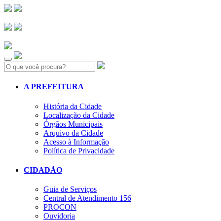
Search:
A PREFEITURA
História da Cidade
Localização da Cidade
Órgãos Municipais
Arquivo da Cidade
Acesso à Informação
Política de Privacidade
CIDADÃO
Guia de Serviços
Central de Atendimento 156
PROCON
Ouvidoria