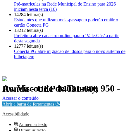
Pré-matrículas na Rede Municipal de Ensino para 2026
iniciam nesta terça (16)
14284 leitura(s)
Estudantes que utilizam meia-passagem poderão emitir o
cartão Conecta PG
13212 leitura(s)
Prefeitura abre cadastro on-line para o ‘Vale-Gás’ a partir
desta segunda
12777 leitura(s)
Conecta PG abre migração de idosos para o novo sistema de
bilhetagem
Av. Visconde de Taunay, 950 - Ronda - CEP 84051-000
Política de Privacidade.
Acessar o conteúdo
Abrir a barra de ferramentas
Acessibilidade
Aumentar texto
Diminuir texto