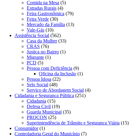
Comida na Mesa
(5)
Estradas Rurais
(4)
Feira Gastronômica
(79)
Feira Verde
(30)
Mercado da Família
(13)
Vale-Gás
(10)
Assistência Social
(562)
Casa da Mulher
(33)
CRAS
(76)
Justiça no Bairro
(1)
Migrante
(1)
PCD
(5)
Pessoa com Deficiência
(9)
Oficina da Inclusão
(1)
Pessoa Idosa
(22)
Selo Social
(48)
Serviço de Abordagem Social
(4)
Cidadania e Segurança Pública
(251)
Cidadania
(15)
Defesa Civil
(19)
Guarda Municipal
(35)
PROCON
(25)
Superintendência de Trânsito e Segurança Viária
(15)
Consumidor
(1)
Controladoria Geral do Município
(7)