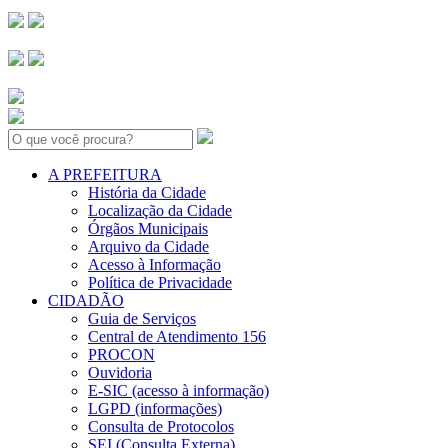
Search:
A PREFEITURA
História da Cidade
Localização da Cidade
Órgãos Municipais
Arquivo da Cidade
Acesso à Informação
Política de Privacidade
CIDADÃO
Guia de Serviços
Central de Atendimento 156
PROCON
Ouvidoria
E-SIC (acesso à informação)
LGPD (informações)
Consulta de Protocolos
SEI (Consulta Externa)