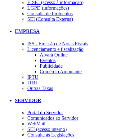
E-SIC (acesso à informação)
LGPD (informações)
Consulta de Protocolos
SEI (Consulta Externa)
EMPRESA
ISS - Emissão de Notas Fiscais
Licenciamento e fiscalização
Alvará Online
Eventos
Publicidade
Comércio Ambulante
IPTU
ITBI
Outras Taxas
SERVIDOR
Portal do Servidor
Comunicados ao Servidor
WebMail
SEI (acesso interno)
Consulta às Legislações