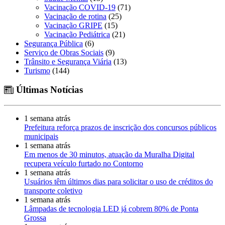
Vacinação COVID-19
(71)
Vacinação de rotina
(25)
Vacinação GRIPE
(15)
Vacinação Pediátrica
(21)
Segurança Pública
(6)
Serviço de Obras Sociais
(9)
Trânsito e Segurança Viária
(13)
Turismo
(144)
Últimas Notícias
1 semana atrás
Prefeitura reforça prazos de inscrição dos concursos públicos
municipais
1 semana atrás
Em menos de 30 minutos, atuação da Muralha Digital
recupera veículo furtado no Contorno
1 semana atrás
Usuários têm últimos dias para solicitar o uso de créditos do
transporte coletivo
1 semana atrás
Lâmpadas de tecnologia LED já cobrem 80% de Ponta
Grossa