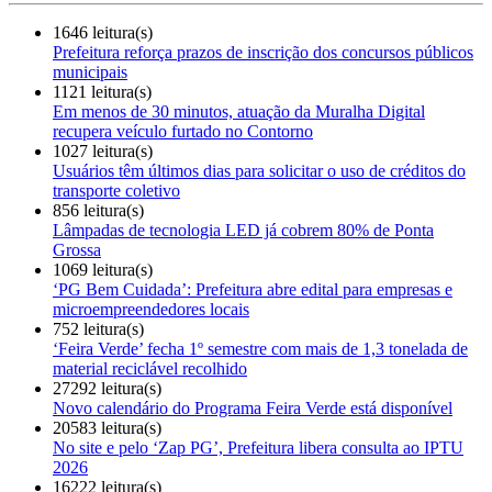
1646 leitura(s)
Prefeitura reforça prazos de inscrição dos concursos públicos
municipais
1121 leitura(s)
Em menos de 30 minutos, atuação da Muralha Digital
recupera veículo furtado no Contorno
1027 leitura(s)
Usuários têm últimos dias para solicitar o uso de créditos do
transporte coletivo
856 leitura(s)
Lâmpadas de tecnologia LED já cobrem 80% de Ponta
Grossa
1069 leitura(s)
‘PG Bem Cuidada’: Prefeitura abre edital para empresas e
microempreendedores locais
752 leitura(s)
‘Feira Verde’ fecha 1º semestre com mais de 1,3 tonelada de
material reciclável recolhido
27292 leitura(s)
Novo calendário do Programa Feira Verde está disponível
20583 leitura(s)
No site e pelo ‘Zap PG’, Prefeitura libera consulta ao IPTU
2026
16222 leitura(s)