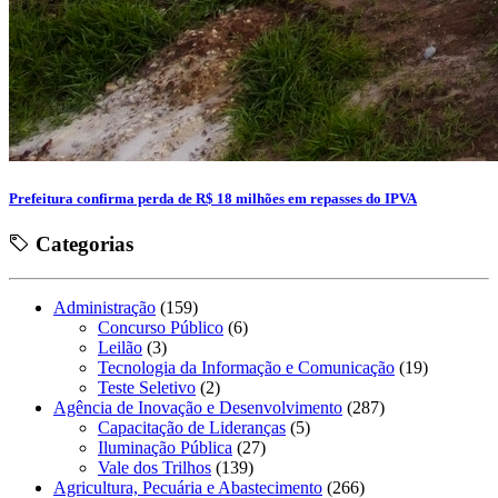
Prefeitura confirma perda de R$ 18 milhões em repasses do IPVA
Categorias
Administração
(159)
Concurso Público
(6)
Leilão
(3)
Tecnologia da Informação e Comunicação
(19)
Teste Seletivo
(2)
Agência de Inovação e Desenvolvimento
(287)
Capacitação de Lideranças
(5)
Iluminação Pública
(27)
Vale dos Trilhos
(139)
Agricultura, Pecuária e Abastecimento
(266)