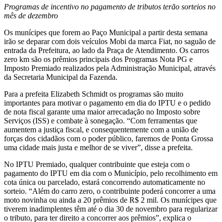
Programas de incentivo no pagamento de tributos terão sorteios no
mês de dezembro
Os munícipes que forem ao Paço Municipal a partir desta semana
irão se deparar com dois veículos Mobi da marca Fiat, no saguão de
entrada da Prefeitura, ao lado da Praça de Atendimento. Os carros
zero km são os prêmios principais dos Programas Nota PG e
Imposto Premiado realizados pela Administração Municipal, através
da Secretaria Municipal da Fazenda.
Para a prefeita Elizabeth Schmidt os programas são muito
importantes para motivar o pagamento em dia do IPTU e o pedido
de nota fiscal garante uma maior arrecadação no Imposto sobre
Serviços (ISS) e combate à sonegação. “Com ferramentas que
aumentem a justiça fiscal, e consequentemente com a união de
forças dos cidadãos com o poder público, faremos de Ponta Grossa
uma cidade mais justa e melhor de se viver”, disse a prefeita.
No IPTU Premiado, qualquer contribuinte que esteja com o
pagamento do IPTU em dia com o Município, pelo recolhimento em
cota única ou parcelado, estará concorrendo automaticamente no
sorteio. “Além do carro zero, o contribuinte poderá concorrer a uma
moto novinha ou ainda a 20 prêmios de R$ 2 mil. Os munícipes que
tiverem inadimplentes têm até o dia 30 de novembro para regularizar
o tributo, para ter direito a concorrer aos prêmios”, explica o