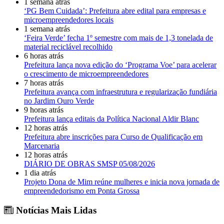
1 semana atrás
‘PG Bem Cuidada’: Prefeitura abre edital para empresas e
microempreendedores locais
1 semana atrás
‘Feira Verde’ fecha 1º semestre com mais de 1,3 tonelada de
material reciclável recolhido
6 horas atrás
Prefeitura lança nova edição do ‘Programa Voe’ para acelerar
o crescimento de microempreendedores
7 horas atrás
Prefeitura avança com infraestrutura e regularização fundiária
no Jardim Ouro Verde
9 horas atrás
Prefeitura lança editais da Política Nacional Aldir Blanc
12 horas atrás
Prefeitura abre inscrições para Curso de Qualificação em
Marcenaria
12 horas atrás
DIÁRIO DE OBRAS SMSP 05/08/2026
1 dia atrás
Projeto Dona de Mim reúne mulheres e inicia nova jornada de
empreendedorismo em Ponta Grossa
Notícias Mais Lidas