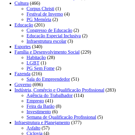
Cultura
(466)
Corpus Christi
(1)
Festival de Inverno
(4)
PG Memória
(2)
Educação
(201)
Congresso de Educação
(2)
Educação Especial Inclusiva
(2)
Infraestrutura escolar
(3)
Esportes
(340)
Família e Desenvolvimento Social
(229)
Habitação
(28)
LGBT
(1)
PG Sem Fome
(2)
Fazenda
(216)
Sala do Empreendedor
(51)
Governo
(696)
Indústria, Comércio e Qualificação Profissional
(283)
Agência do Trabalhador
(114)
Emprego
(41)
Feira da Barão
(8)
Investimento
(6)
Semana de Qualificação Profissional
(5)
Infraestrutura e Planejamento
(377)
Asfalto
(57)
Ciclovia
(4)