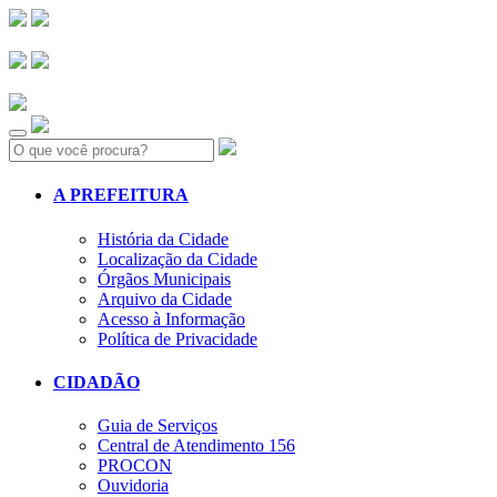
Search:
A PREFEITURA
História da Cidade
Localização da Cidade
Órgãos Municipais
Arquivo da Cidade
Acesso à Informação
Política de Privacidade
CIDADÃO
Guia de Serviços
Central de Atendimento 156
PROCON
Ouvidoria