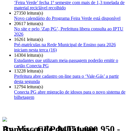
‘Feira Verde’ fecha 1º semestre com mais de 1,3 tonelada de
material reciclável recolhido
27350 leitura(s)
Novo calendário do Programa Feira Verde está disponível
20617 leitura(s)
No site e pelo ‘Zap PG’, Prefeitura libera consulta ao IPTU
2026
16261 leitura(s)
Pré-matrículas na Rede Municipal de Ensino para 2026
iniciam nesta terça (16)
14304 leitura(s)
Estudantes que utilizam meia-passagem poderão emitir o
cartão Conecta PG
13228 leitura(s)
Prefeitura abre cadastro on-line para o ‘Vale-Gás’ a partir
desta segunda
12794 leitura(s)
Conecta PG abre migração de idosos para o novo sistema de
bilhetagem
Av. Visconde de Taunay, 950 - Ronda - CEP 84051-000