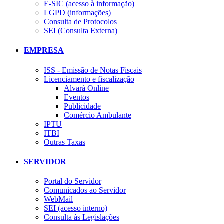
E-SIC (acesso à informação)
LGPD (informações)
Consulta de Protocolos
SEI (Consulta Externa)
EMPRESA
ISS - Emissão de Notas Fiscais
Licenciamento e fiscalização
Alvará Online
Eventos
Publicidade
Comércio Ambulante
IPTU
ITBI
Outras Taxas
SERVIDOR
Portal do Servidor
Comunicados ao Servidor
WebMail
SEI (acesso interno)
Consulta às Legislações