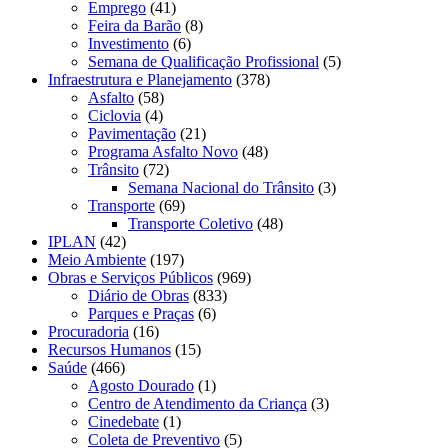
Emprego
(41)
Feira da Barão
(8)
Investimento
(6)
Semana de Qualificação Profissional
(5)
Infraestrutura e Planejamento
(378)
Asfalto
(58)
Ciclovia
(4)
Pavimentação
(21)
Programa Asfalto Novo
(48)
Trânsito
(72)
Semana Nacional do Trânsito
(3)
Transporte
(69)
Transporte Coletivo
(48)
IPLAN
(42)
Meio Ambiente
(197)
Obras e Serviços Públicos
(969)
Diário de Obras
(833)
Parques e Praças
(6)
Procuradoria
(16)
Recursos Humanos
(15)
Saúde
(466)
Agosto Dourado
(1)
Centro de Atendimento da Criança
(3)
Cinedebate
(1)
Coleta de Preventivo
(5)