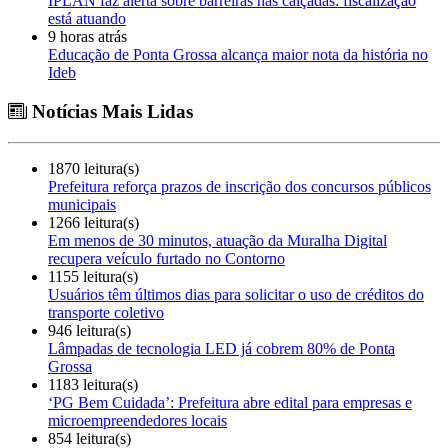
IPLAN faz alerta sobre barreiras nas calçadas: fiscalização
está atuando
9 horas atrás
Educação de Ponta Grossa alcança maior nota da história no
Ideb
Notícias Mais Lidas
1870 leitura(s)
Prefeitura reforça prazos de inscrição dos concursos públicos
municipais
1266 leitura(s)
Em menos de 30 minutos, atuação da Muralha Digital
recupera veículo furtado no Contorno
1155 leitura(s)
Usuários têm últimos dias para solicitar o uso de créditos do
transporte coletivo
946 leitura(s)
Lâmpadas de tecnologia LED já cobrem 80% de Ponta
Grossa
1183 leitura(s)
‘PG Bem Cuidada’: Prefeitura abre edital para empresas e
microempreendedores locais
854 leitura(s)