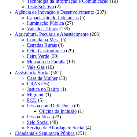
Tecnologia da Informação e Comunicação
(19)
Teste Seletivo
(2)
Agência de Inovação e Desenvolvimento
(287)
Capacitação de Lideranças
(5)
Iluminação Pública
(27)
Vale dos Trilhos
(139)
Agricultura, Pecuária e Abastecimento
(266)
Comida na Mesa
(5)
Estradas Rurais
(4)
Feira Gastronômica
(79)
Feira Verde
(30)
Mercado da Família
(13)
Vale-Gás
(10)
Assistência Social
(562)
Casa da Mulher
(33)
CRAS
(76)
Justiça no Bairro
(1)
Migrante
(1)
PCD
(5)
Pessoa com Deficiência
(9)
Oficina da Inclusão
(1)
Pessoa Idosa
(22)
Selo Social
(48)
Serviço de Abordagem Social
(4)
Cidadania e Segurança Pública
(251)