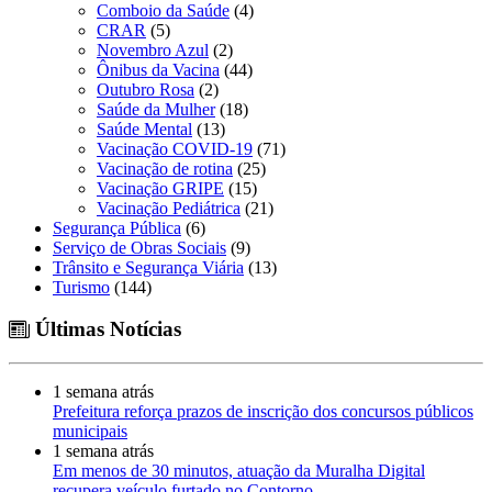
Comboio da Saúde
(4)
CRAR
(5)
Novembro Azul
(2)
Ônibus da Vacina
(44)
Outubro Rosa
(2)
Saúde da Mulher
(18)
Saúde Mental
(13)
Vacinação COVID-19
(71)
Vacinação de rotina
(25)
Vacinação GRIPE
(15)
Vacinação Pediátrica
(21)
Segurança Pública
(6)
Serviço de Obras Sociais
(9)
Trânsito e Segurança Viária
(13)
Turismo
(144)
Últimas Notícias
1 semana atrás
Prefeitura reforça prazos de inscrição dos concursos públicos
municipais
1 semana atrás
Em menos de 30 minutos, atuação da Muralha Digital
recupera veículo furtado no Contorno