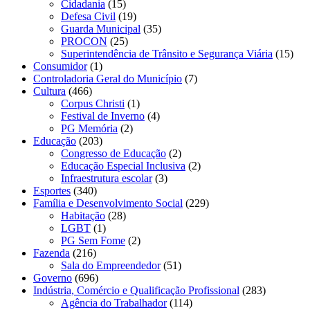
Cidadania
(15)
Defesa Civil
(19)
Guarda Municipal
(35)
PROCON
(25)
Superintendência de Trânsito e Segurança Viária
(15)
Consumidor
(1)
Controladoria Geral do Município
(7)
Cultura
(466)
Corpus Christi
(1)
Festival de Inverno
(4)
PG Memória
(2)
Educação
(203)
Congresso de Educação
(2)
Educação Especial Inclusiva
(2)
Infraestrutura escolar
(3)
Esportes
(340)
Família e Desenvolvimento Social
(229)
Habitação
(28)
LGBT
(1)
PG Sem Fome
(2)
Fazenda
(216)
Sala do Empreendedor
(51)
Governo
(696)
Indústria, Comércio e Qualificação Profissional
(283)
Agência do Trabalhador
(114)