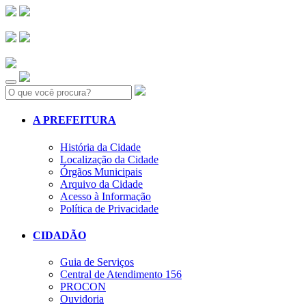
Search:
A PREFEITURA
História da Cidade
Localização da Cidade
Órgãos Municipais
Arquivo da Cidade
Acesso à Informação
Política de Privacidade
CIDADÃO
Guia de Serviços
Central de Atendimento 156
PROCON
Ouvidoria