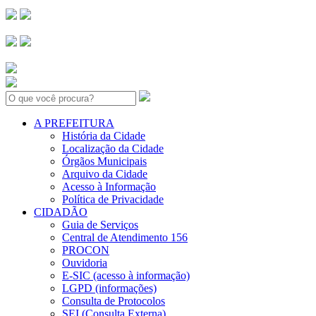
Search:
A PREFEITURA
História da Cidade
Localização da Cidade
Órgãos Municipais
Arquivo da Cidade
Acesso à Informação
Política de Privacidade
CIDADÃO
Guia de Serviços
Central de Atendimento 156
PROCON
Ouvidoria
E-SIC (acesso à informação)
LGPD (informações)
Consulta de Protocolos
SEI (Consulta Externa)