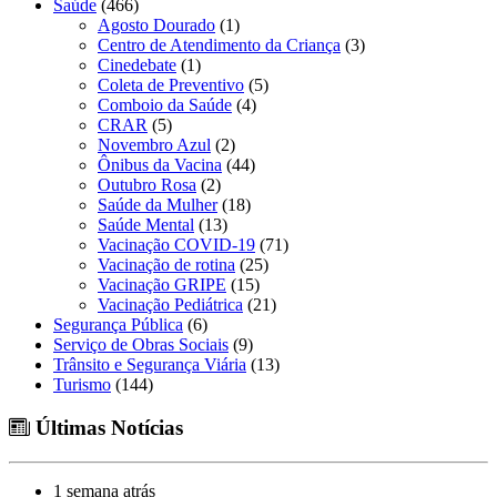
Saúde
(466)
Agosto Dourado
(1)
Centro de Atendimento da Criança
(3)
Cinedebate
(1)
Coleta de Preventivo
(5)
Comboio da Saúde
(4)
CRAR
(5)
Novembro Azul
(2)
Ônibus da Vacina
(44)
Outubro Rosa
(2)
Saúde da Mulher
(18)
Saúde Mental
(13)
Vacinação COVID-19
(71)
Vacinação de rotina
(25)
Vacinação GRIPE
(15)
Vacinação Pediátrica
(21)
Segurança Pública
(6)
Serviço de Obras Sociais
(9)
Trânsito e Segurança Viária
(13)
Turismo
(144)
Últimas Notícias
1 semana atrás