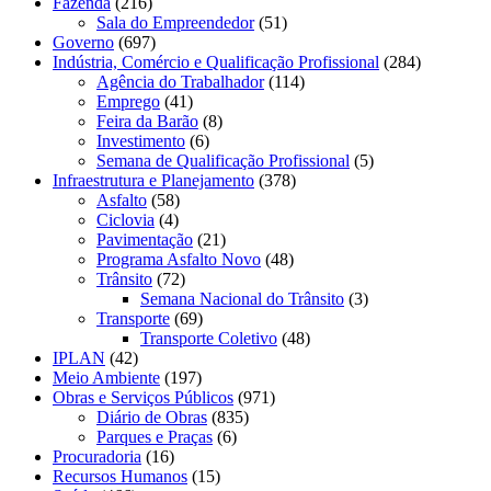
Fazenda
(216)
Sala do Empreendedor
(51)
Governo
(697)
Indústria, Comércio e Qualificação Profissional
(284)
Agência do Trabalhador
(114)
Emprego
(41)
Feira da Barão
(8)
Investimento
(6)
Semana de Qualificação Profissional
(5)
Infraestrutura e Planejamento
(378)
Asfalto
(58)
Ciclovia
(4)
Pavimentação
(21)
Programa Asfalto Novo
(48)
Trânsito
(72)
Semana Nacional do Trânsito
(3)
Transporte
(69)
Transporte Coletivo
(48)
IPLAN
(42)
Meio Ambiente
(197)
Obras e Serviços Públicos
(971)
Diário de Obras
(835)
Parques e Praças
(6)
Procuradoria
(16)
Recursos Humanos
(15)