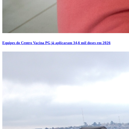
Equipes do Centro Vacina PG já aplicaram 34,6 mil doses em 2026