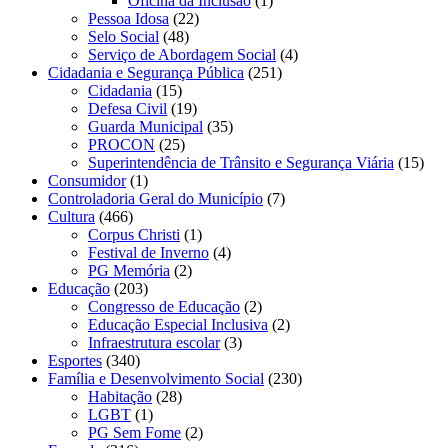
Oficina da Inclusão
(1)
Pessoa Idosa
(22)
Selo Social
(48)
Serviço de Abordagem Social
(4)
Cidadania e Segurança Pública
(251)
Cidadania
(15)
Defesa Civil
(19)
Guarda Municipal
(35)
PROCON
(25)
Superintendência de Trânsito e Segurança Viária
(15)
Consumidor
(1)
Controladoria Geral do Município
(7)
Cultura
(466)
Corpus Christi
(1)
Festival de Inverno
(4)
PG Memória
(2)
Educação
(203)
Congresso de Educação
(2)
Educação Especial Inclusiva
(2)
Infraestrutura escolar
(3)
Esportes
(340)
Família e Desenvolvimento Social
(230)
Habitação
(28)
LGBT
(1)
PG Sem Fome
(2)