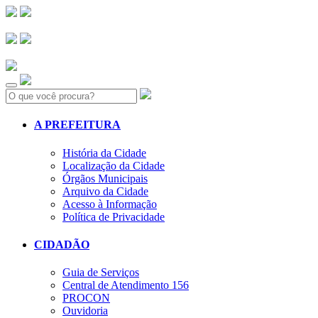
Search:
A PREFEITURA
História da Cidade
Localização da Cidade
Órgãos Municipais
Arquivo da Cidade
Acesso à Informação
Política de Privacidade
CIDADÃO
Guia de Serviços
Central de Atendimento 156
PROCON
Ouvidoria