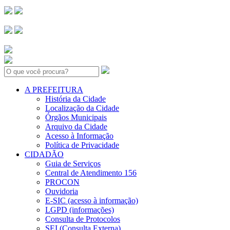
Search:
A PREFEITURA
História da Cidade
Localização da Cidade
Órgãos Municipais
Arquivo da Cidade
Acesso à Informação
Política de Privacidade
CIDADÃO
Guia de Serviços
Central de Atendimento 156
PROCON
Ouvidoria
E-SIC (acesso à informação)
LGPD (informações)
Consulta de Protocolos
SEI (Consulta Externa)