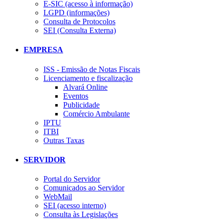
E-SIC (acesso à informação)
LGPD (informações)
Consulta de Protocolos
SEI (Consulta Externa)
EMPRESA
ISS - Emissão de Notas Fiscais
Licenciamento e fiscalização
Alvará Online
Eventos
Publicidade
Comércio Ambulante
IPTU
ITBI
Outras Taxas
SERVIDOR
Portal do Servidor
Comunicados ao Servidor
WebMail
SEI (acesso interno)
Consulta às Legislações