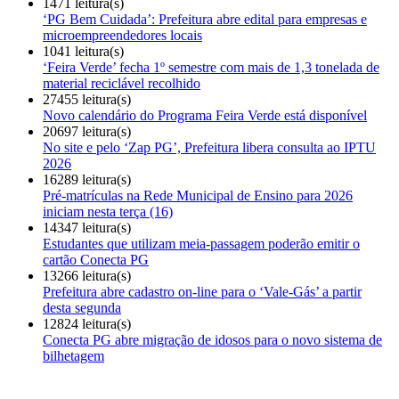
1471 leitura(s)
‘PG Bem Cuidada’: Prefeitura abre edital para empresas e
microempreendedores locais
1041 leitura(s)
‘Feira Verde’ fecha 1º semestre com mais de 1,3 tonelada de
material reciclável recolhido
27455 leitura(s)
Novo calendário do Programa Feira Verde está disponível
20697 leitura(s)
No site e pelo ‘Zap PG’, Prefeitura libera consulta ao IPTU
2026
16289 leitura(s)
Pré-matrículas na Rede Municipal de Ensino para 2026
iniciam nesta terça (16)
14347 leitura(s)
Estudantes que utilizam meia-passagem poderão emitir o
cartão Conecta PG
13266 leitura(s)
Prefeitura abre cadastro on-line para o ‘Vale-Gás’ a partir
desta segunda
12824 leitura(s)
Conecta PG abre migração de idosos para o novo sistema de
bilhetagem