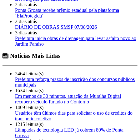
2 dias atrás
Ponta Grossa recebe prêmio estadual pela plataforma
‘ElaProtegida’
2 dias atrás
DIÁRIO DE OBRAS SMSP 07/08/2026
3 dias atrás
Prefeitura inicia obras de drenagem para levar asfalto novo ao
Jardim Paraíso
Notícias Mais Lidas
2464 leitura(s)
Prefeitura reforça prazos de inscrição dos concursos públicos
municipais
1634 leitura(s)
Em menos de 30 minutos, atuação da Muralha Digital
recupera veículo furtado no Contorno
1469 leitura(s)
Usuários têm últimos dias para solicitar o uso de créditos do
transporte coletivo
1215 leitura(s)
Lâmpadas de tecnologia LED já cobrem 80% de Ponta
Grossa