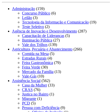
Administração
(159)
Concurso Público
(6)
Leilão
(3)
Tecnologia da Informação e Comunicação
(19)
Teste Seletivo
(2)
Agência de Inovação e Desenvolvimento
(287)
Capacitação de Lideranças
(5)
Iluminação Pública
(27)
Vale dos Trilhos
(139)
Agricultura, Pecuária e Abastecimento
(266)
Comida na Mesa
(5)
Estradas Rurais
(4)
Feira Gastronômica
(79)
Feira Verde
(30)
Mercado da Família
(13)
Vale-Gás
(10)
Assistência Social
(562)
Casa da Mulher
(33)
CRAS
(76)
Justiça no Bairro
(1)
Migrante
(1)
PCD
(5)
Pessoa com Deficiência
(9)